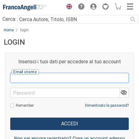
Menu
Cerca:
Main content
Home
login
LOGIN
Inserisci i tuoi dati per accedere al tuo account
Email utente
Password
Remember
Dimenticato la password?
Non sei ancora registrato? Crea un account adesso