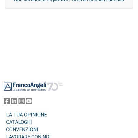
Footer
LA TUA OPINIONE
CATALOGHI
CONVENZIONI
LAVORARE CON NOI