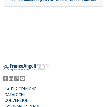
Footer
LA TUA OPINIONE
CATALOGHI
CONVENZIONI
LAVORARE CON NOI