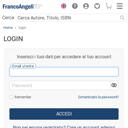
Menu
Cerca:
Main content
Home
login
LOGIN
Inserisci i tuoi dati per accedere al tuo account
Email utente
Password
Remember
Dimenticato la password?
Non sei ancora registrato? Crea un account adesso