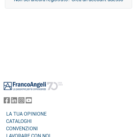
Footer
LA TUA OPINIONE
CATALOGHI
CONVENZIONI
LAVORARE CON NOI