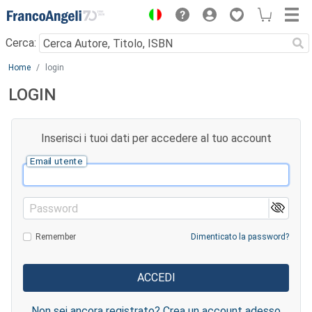
Menu
Cerca:
Main content
Home
login
LOGIN
Inserisci i tuoi dati per accedere al tuo account
Email utente
Password
Remember
Dimenticato la password?
Non sei ancora registrato? Crea un account adesso