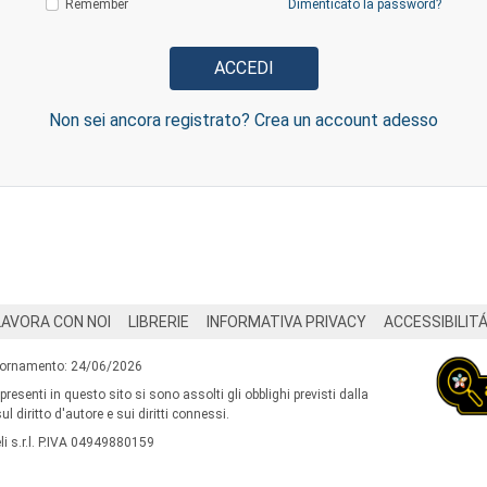
Remember
Dimenticato la password?
Non sei ancora registrato? Crea un account adesso
LAVORA CON NOI
LIBRERIE
INFORMATIVA PRIVACY
ACCESSIBILIT
iornamento: 24/06/2026
 presenti in questo sito si sono assolti gli obblighi previsti dalla
l diritto d'autore e sui diritti connessi.
i s.r.l. P.IVA 04949880159