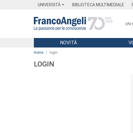
Menu
Main content
Footer
Menu
UNIVERSITÀ
BIBLIOTECA MULTIMEDIALE
chi
NOVITÀ
V
Main content
Home
login
LOGIN