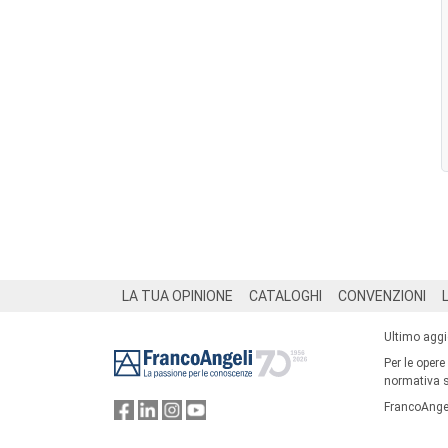
Footer
LA TUA OPINIONE
CATALOGHI
CONVENZIONI
Ultimo agg
Per le opere
normativa su
FrancoAngel