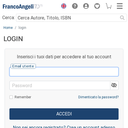
Menu
Cerca:
Main content
Home
login
LOGIN
Inserisci i tuoi dati per accedere al tuo account
Email utente
Password
Remember
Dimenticato la password?
Non sei ancora registrato? Crea un account adesso