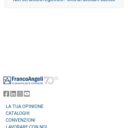
Footer
LA TUA OPINIONE
CATALOGHI
CONVENZIONI
LAVORARE CON NOI