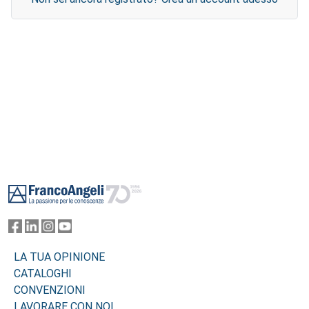
Footer
LA TUA OPINIONE
CATALOGHI
CONVENZIONI
LAVORARE CON NOI