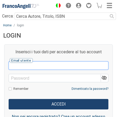
Menu
Cerca:
Main content
Home
login
LOGIN
Inserisci i tuoi dati per accedere al tuo account
Email utente
Password
Remember
Dimenticato la password?
Non sei ancora registrato? Crea un account adesso