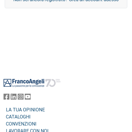
Footer
LA TUA OPINIONE
CATALOGHI
CONVENZIONI
LAVORARE CON NOI