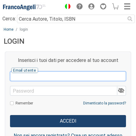
Menu
Cerca:
Main content
Home
login
LOGIN
Inserisci i tuoi dati per accedere al tuo account
Email utente
Password
Remember
Dimenticato la password?
Non sei ancora registrato? Crea un account adesso