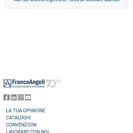
Footer
LA TUA OPINIONE
CATALOGHI
CONVENZIONI
LAVORARE CON NOI