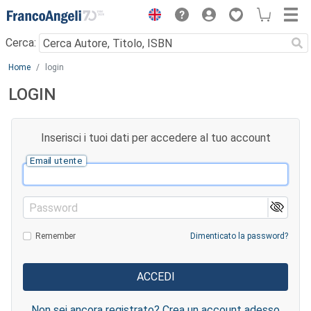
Menu
Cerca:
Main content
Home
login
LOGIN
Inserisci i tuoi dati per accedere al tuo account
Email utente
Password
Remember
Dimenticato la password?
Non sei ancora registrato? Crea un account adesso