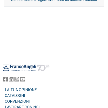
Footer
LA TUA OPINIONE
CATALOGHI
CONVENZIONI
LAVORARE CON NOI