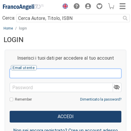
Menu
Cerca:
Main content
Home
login
LOGIN
Inserisci i tuoi dati per accedere al tuo account
Email utente
Password
Remember
Dimenticato la password?
Non sei ancora registrato? Crea un account adesso