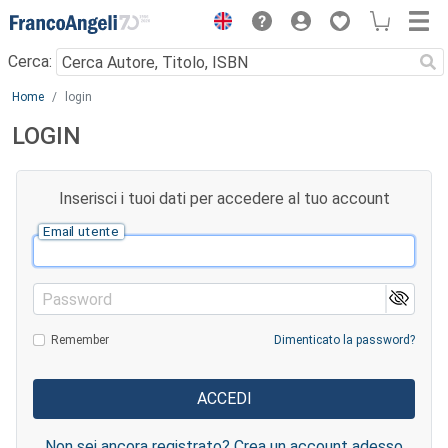
Menu
Cerca:
Main content
Home
login
LOGIN
Inserisci i tuoi dati per accedere al tuo account
Email utente
Password
Remember
Dimenticato la password?
Non sei ancora registrato? Crea un account adesso