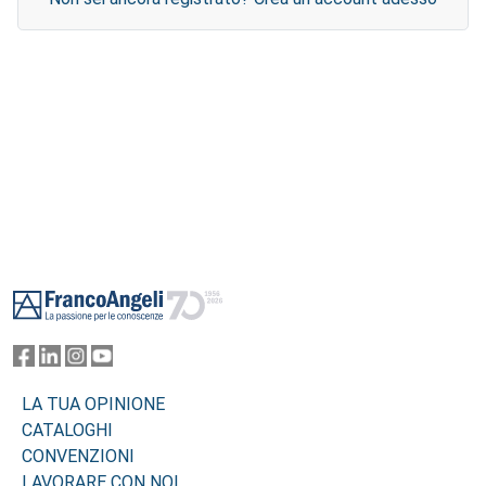
Footer
LA TUA OPINIONE
CATALOGHI
CONVENZIONI
LAVORARE CON NOI