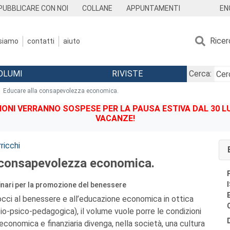
EN
PUBBLICARE CON NOI
COLLANE
APPUNTAMENTI
Ricer
 siamo
contatti
aiuto
OLUMI
RIVISTE
Cerca:
Educare alla consapevolezza economica.
IONI VERRANNO SOSPESE PER LA PAUSA ESTIVA DAL 30 LU
VACANZE!
ricchi
 consapevolezza economica.
inari per la promozione del benessere
cci al benessere e all’educazione economica in ottica
cio-psico-pedagogica), il volume vuole porre le condizioni
economica e finanziaria divenga, nella società, una cultura