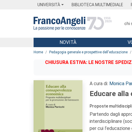
Menu
Main content
Footer
Menu
UNIVERSITÀ
BIBLIOTECA MULTIMEDIALE
chi
NOVITÀ
V
Main content
Home
Pedagogia generale e prospettive dell'educazione
CHIUSURA ESTIVA: LE NOSTRE SPEDIZ
A cura di:
Monica Par
Educare alla
Proposte multidiscipl
Partendo dagli appro
interdisciplinare (so
per cui l’educazione 