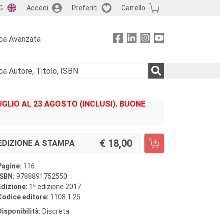
G
Accedi
Preferiti
Carrello
ca Avanzata
GLIO AL 23 AGOSTO (INCLUSI). BUONE
18,00
EDIZIONE A STAMPA
Pagine:
116
ISBN:
9788891752550
a
Edizione:
1
edizione 2017
Codice editore:
1108.1.25
Disponibilità:
Discreta