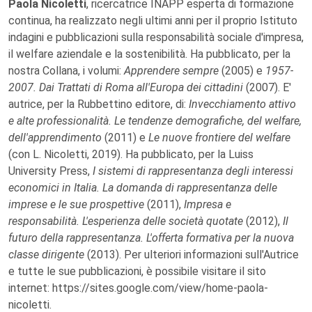
Paola Nicoletti
, ricercatrice INAPP esperta di formazione
continua, ha realizzato negli ultimi anni per il proprio Istituto
indagini e pubblicazioni sulla responsabilità sociale d'impresa,
il welfare aziendale e la sostenibilità. Ha pubblicato, per la
nostra Collana, i volumi:
Apprendere sempre
(2005) e
1957-
2007. Dai Trattati di Roma all'Europa dei cittadini
(2007). E'
autrice, per la Rubbettino editore, di:
Invecchiamento attivo
e alte professionalità. Le tendenze demografiche, del welfare,
dell'apprendimento
(2011) e
Le nuove frontiere del welfare
(con L. Nicoletti, 2019). Ha pubblicato, per la Luiss
University Press,
I sistemi di rappresentanza degli interessi
economici in Italia. La domanda di rappresentanza delle
imprese e le sue prospettive
(2011),
Impresa e
responsabilità. L'esperienza delle società quotate
(2012),
Il
futuro della rappresentanza. L'offerta formativa per la nuova
classe dirigente
(2013). Per ulteriori informazioni sull'Autrice
e tutte le sue pubblicazioni, è possibile visitare il sito
internet: https://sites.google.com/view/home-paola-
nicoletti.