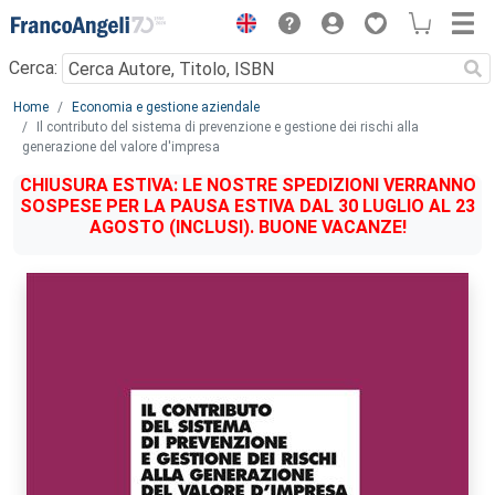
Menu
Cerca:
Main content
Home
Economia e gestione aziendale
Il contributo del sistema di prevenzione e gestione dei rischi alla
generazione del valore d'impresa
CHIUSURA ESTIVA: LE NOSTRE SPEDIZIONI VERRANNO
SOSPESE PER LA PAUSA ESTIVA DAL 30 LUGLIO AL 23
AGOSTO (INCLUSI). BUONE VACANZE!