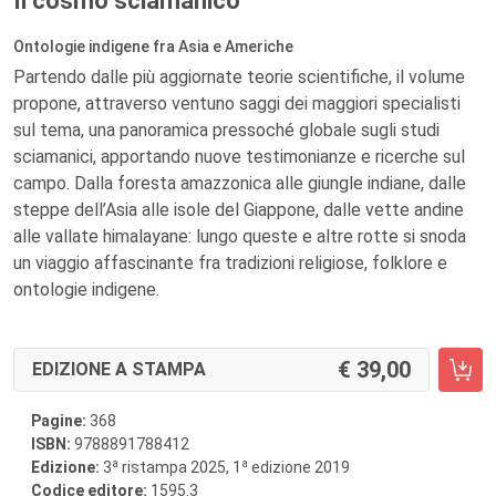
Il cosmo sciamanico
Ontologie indigene fra Asia e Americhe
Partendo dalle più aggiornate teorie scientifiche, il volume
propone, attraverso ventuno saggi dei maggiori specialisti
sul tema, una panoramica pressoché globale sugli studi
sciamanici, apportando nuove testimonianze e ricerche sul
campo. Dalla foresta amazzonica alle giungle indiane, dalle
steppe dell’Asia alle isole del Giappone, dalle vette andine
alle vallate himalayane: lungo queste e altre rotte si snoda
un viaggio affascinante fra tradizioni religiose, folklore e
ontologie indigene.
39,00
EDIZIONE A STAMPA
Pagine:
368
ISBN:
9788891788412
a
a
Edizione:
3
ristampa 2025, 1
edizione 2019
Codice editore:
1595.3