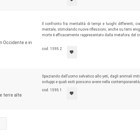
Il confronto fra mentalità di tempi e luoghi differenti, c
mentale, stimolando nuove riflessioni, anche su temi enigm
morte è efficacemente rappresentato dalla metafora del cr
seconda dei fiori che gli vengono accostati, laddove i fior
n Occidente e in
rappresenta l’essere umano, il mistero della sua natura e 
cod. 1595.2
Spaziando dall’uomo selvatico allo yeti, dagli animali miti
sviluppi e quali esiti possono avere nella contemporaneità
cod. 1595.1
e terre alte