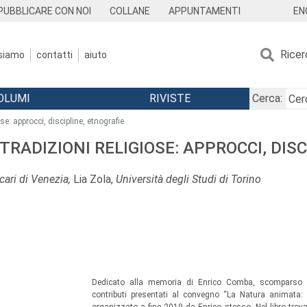
EN
PUBBLICARE CON NOI
COLLANE
APPUNTAMENTI
Ricer
 siamo
contatti
aiuto
OLUMI
RIVISTE
Cerca:
giose: approcci, discipline, etnografie
 E TRADIZIONI RELIGIOSE: APPROCCI, DI
cari di Venezia,
Lia Zola,
Università degli Studi di Torino
 Milano-Bicocca
ty of Akureyri, Islanda
mo
Dedicato alla memoria di Enrico Comba, scomparso 
contributi presentati al convegno “La Natura animata: c