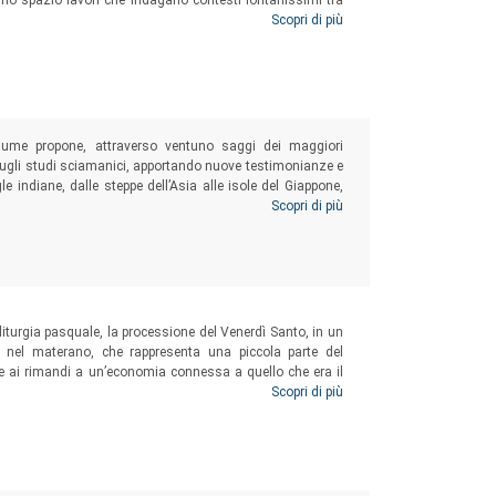
ano spazio lavori che indagano contesti lontanissimi tra
alaya, dalla Corsica alla Siberia, dal Giappone alle Hawai’i,
Scopri di più
 fino al Medioevo), ma che convergono su un aspetto
e comunque Animata.
 volume propone, attraverso ventuno saggi dei maggiori
sugli studi sciamanici, apportando nuove testimonianze e
 indiane, dalle steppe dell’Asia alle isole del Giappone,
altre rotte si snoda un viaggio affascinante fra tradizioni
Scopri di più
à e del sacro. Fra queste si annoverano ricerche
paesaggi culturali, globalizzazione, modernità e
emporaneo, pertanto un approccio antropologico
turgia pasquale, la processione del Venerdì Santo, in un
tà a livello globale, dove pratiche religiose e
a, nel materano, che rappresenta una piccola parte del
tre ai rimandi a un’economia connessa a quello che era il
he ne sfidano e ne ridefiniscono la continuità.
sono osservare dinamiche di risignificazione popolare dei
Scopri di più
i tradizionali confini disciplinari: il progetto
i interessati all’esplorazione della produzione di