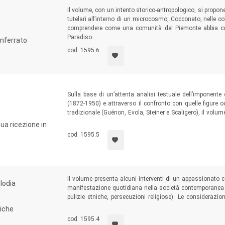
ttoposte alla procedura del referaggio
(peer review)
, fondata s
Il volume, con un intento storico-antropologico, si propone
 selezionati fra docenti universitari e/o esperti.
tutelari all’interno di un microcosmo, Cocconato, nelle col
comprendere come una comunità del Piemonte abbia cost
Paradiso.
onferrato
cod. 1595.6
Sulla base di un’attenta analisi testuale dell’imponente
(1872-1950) e attraverso il confronto con quelle figure o
tradizionale (Guénon, Evola, Steiner e Scaligero), il volu
dell’opera aurobindiana alle categorie intellettuali dell’Ori
sua ricezione in
senza sacrificarla in un’ortodossia in cui il filosofo non 
cod. 1595.5
Il volume presenta alcuni interventi di un appassionato 
lodia
manifestazione quotidiana nella società contemporanea (
pulizie etniche, persecuzioni religiose). Le considerazio
che, incrementando la coscienza collettiva intorno all
siche
trasformazione spirituale e a ridurre la frequenza dell
cod. 1595.4
riproduce e amplifica.