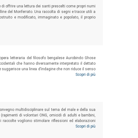
u una valutazione che viene espressa sempre e
 di offrire una lettura dei santi prescelti come propri numi
line del Monferrato. Una raccolta di segni e tracce utili a
ruito e modificato, immaginato e popolato, il proprio
 opera letteraria del filosofo bengalese Aurobindo Ghose
ccidentali che hanno diversamente interpretato il dettato
me suggerisce una linea d’indagine che non riduce il senso
ente o dell’Occidente, ma ne segue la caratteristica identità
Scopri di più
si è mai pienamente riconosciuto.
convegno multidisciplinare sul tema del male e della sua
rapimenti di volontari ONG, omicidi di adulti e bambini,
ni raccolte vogliono stimolare riflessioni ed elaborazioni
e radici del male, riescano sempre più a favorirne una
Scopri di più
e azioni malate e la violenza che attraverso di esse si