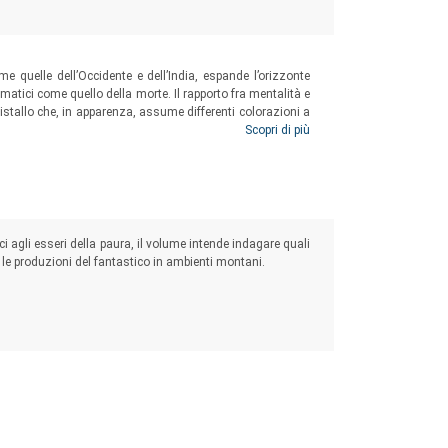
ome quelle dell’Occidente e dell’India, espande l’orizzonte
atici come quello della morte. Il rapporto fra mentalità e
istallo che, in apparenza, assume differenti colorazioni a
i rappresentano le differenti mentalità, mentre il cristallo
Scopri di più
quindi quello della morte.
ci agli esseri della paura, il volume intende indagare quali
 le produzioni del fantastico in ambienti montani.