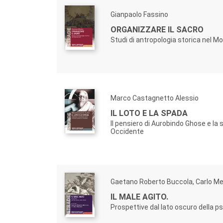
Tutte le proposte di pubblicazione vengono so
Gianpaolo Fassino
per ogni lavoro da parte di due
referees
anonimi,
ORGANIZZARE IL SACRO
Studi di antropologia storica nel M
Marco Castagnetto Alessio
IL LOTO E LA SPADA
Il pensiero di Aurobindo Ghose e la 
Occidente
Gaetano Roberto Buccola, Carlo Me
IL MALE AGITO.
Prospettive dal lato oscuro della p