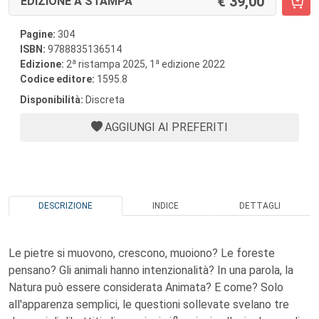
39,00
EDIZIONE A STAMPA
Pagine:
304
ISBN:
9788835136514
a
a
Edizione:
2
ristampa 2025, 1
edizione 2022
Codice editore:
1595.8
Disponibilità:
Discreta
AGGIUNGI AI PREFERITI
DESCRIZIONE
INDICE
DETTAGLI
Le pietre si muovono, crescono, muoiono? Le foreste
pensano? Gli animali hanno intenzionalità? In una parola, la
Natura può essere considerata Animata? E come? Solo
all'apparenza semplici, le questioni sollevate svelano tre