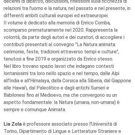
decenni di dibattiti, discussioni, riflessioni sulla ricchezza di
relazioni tra l'uomo e la natura, nel passato e nel presente, in
differenti ambiti culturali europei ed extraeuropei.
Il volume è dedicato alla memoria di Enrico Comba,
scomparso prematuramente nel 2020. Rappresenta la
volontà, da parte degli autori e dei curatori, di accogliere i
contributi presentati al convegno "La Natura animata:
cerimonie, feste, tradizioni attraverso tempi e culture",
tenutosi a fine 2019 e organizzato da Enrico stesso.
Nel libro trovano spazio lavori che indagano contesti
lontanissimi tra loro nello spazio e nel tempo, dalle Alpi
all'India e all'Himalaya, dalla Corsica alla Siberia, dal Giappone
alle Hawai'i, dal Paleolitico e dagli antichi Sumeri e
Babilonesi fino al Medioevo, ma che convergono su un
aspetto fondamentale: la Natura (umana, non-umana) è
sempre e comunque Animata.
Lia Zola
è professore associato presso l'Università di
Torino, Dipartimento di Lingue e Letterature Straniere e