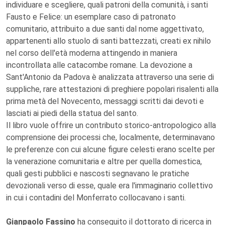
individuare e scegliere, quali patroni della comunità, i santi
Fausto e Felice: un esemplare caso di patronato
comunitario, attribuito a due santi dal nome aggettivato,
appartenenti allo stuolo di santi battezzati, creati ex nihilo
nel corso dell'età moderna attingendo in maniera
incontrollata alle catacombe romane. La devozione a
Sant'Antonio da Padova è analizzata attraverso una serie di
suppliche, rare attestazioni di preghiere popolari risalenti alla
prima metà del Novecento, messaggi scritti dai devoti e
lasciati ai piedi della statua del santo.
Il libro vuole offrire un contributo storico-antropologico alla
comprensione dei processi che, localmente, determinavano
le preferenze con cui alcune figure celesti erano scelte per
la venerazione comunitaria e altre per quella domestica,
quali gesti pubblici e nascosti segnavano le pratiche
devozionali verso di esse, quale era l'immaginario collettivo
in cui i contadini del Monferrato collocavano i santi.
Gianpaolo Fassino
ha conseguito il dottorato di ricerca in