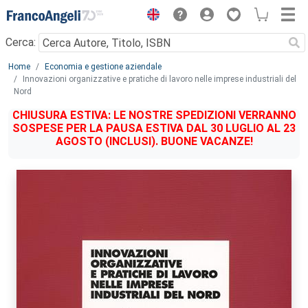
Menu
Cerca:
Main content
Home
Economia e gestione aziendale
Innovazioni organizzative e pratiche di lavoro nelle imprese industriali del
Nord
CHIUSURA ESTIVA: LE NOSTRE SPEDIZIONI VERRANNO
SOSPESE PER LA PAUSA ESTIVA DAL 30 LUGLIO AL 23
AGOSTO (INCLUSI). BUONE VACANZE!