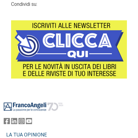
Condividi su:
Footer
LA TUA OPINIONE