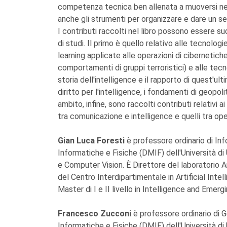
competenza tecnica ben allenata a muoversi nell'
anche gli strumenti per organizzare e dare un sen
I contributi raccolti nel libro possono essere su
di studi. Il primo è quello relativo alle tecnolo
learning applicate alle operazioni di cibernetiche 
comportamenti di gruppi terroristici) e alle tecn
storia dell'intelligence e il rapporto di quest'ul
diritto per l'intelligence, i fondamenti di geopo
ambito, infine, sono raccolti contributi relativi a
tra comunicazione e intelligence e quelli tra ope
Gian Luca Foresti
è professore ordinario di In
Informatiche e Fisiche (DMIF) dell'Università di
e Computer Vision. È Direttore del laboratorio A
del Centro Interdipartimentale in Artificial Inte
Master di I e II livello in Intelligence and Emer
Francesco Zucconi
è professore ordinario di 
Informatiche e Fisiche (DMIF) dell'Università di