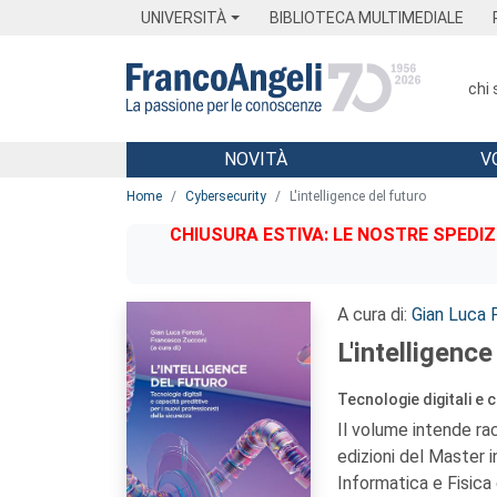
Menu
Main content
Footer
Menu
UNIVERSITÀ
BIBLIOTECA MULTIMEDIALE
chi
NOVITÀ
V
Main content
Home
Cybersecurity
L'intelligence del futuro
CHIUSURA ESTIVA: LE NOSTRE SPEDIZ
A cura di:
Gian Luca 
L'intelligence
Tecnologie digitali e 
Il volume intende rac
edizioni del Master 
Informatica e Fisica 