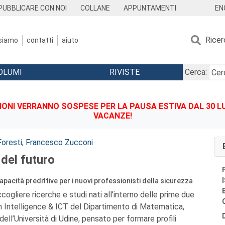
EN
PUBBLICARE CON NOI
COLLANE
APPUNTAMENTI
Ricer
 siamo
contatti
aiuto
OLUMI
RIVISTE
Cerca:
IONI VERRANNO SOSPESE PER LA PAUSA ESTIVA DAL 30 LU
VACANZE!
Foresti
,
Francesco Zucconi
 del futuro
capacità predittive per i nuovi professionisti della sicurezza
cogliere ricerche e studi nati all’interno delle prime due
in Intelligence & ICT del Dipartimento di Matematica,
dell’Università di Udine, pensato per formare profili