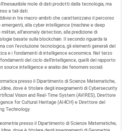
inesauribile mole di dati prodotti dalla tecnologia, ma
so a tali dati.
ddivisi in tre macro-ambiti che caratterizzano il percorso
gie emergenti, alla cyber intelligence (machine e deep
militari, all'anomaly detection, alla predizione di
ologie basate sulla blockchain. Il secondo riguarda la
tima con l'evoluzione tecnologica, gli elementi generali del
litica e i fondamenti di intelligence economica. Nel terzo
i fondamenti del ciclo dell'intelligence, quelli del rapporto
n source intelligence e analisi dei fenomeni sociali.
formatica presso il Dipartimento di Scienze Matematiche,
 Udine, dove è titolare degli insegnamenti di Cybersecurity
rtificial Vision and Real-Time System (AVIRES), Direttore
lligence for Cultural Heritage (AI4CH) e Direttore del
ging Technology.
Geometria presso il Dipartimento di Scienze Matematiche,
 Udine, dove è titolare degli insegnamenti di Geometria