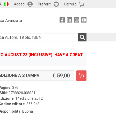
A
Accedi
Preferiti
Carrello
rca Avanzata
 AUGUST 23 (INCLUSIVE). HAVE A GREAT
59,00
EDIZIONE A STAMPA
Pagine:
376
ISBN:
9788820408831
a
Edizione:
1
edizione 2012
Codice editore:
365.943
Disponibilità:
Buona