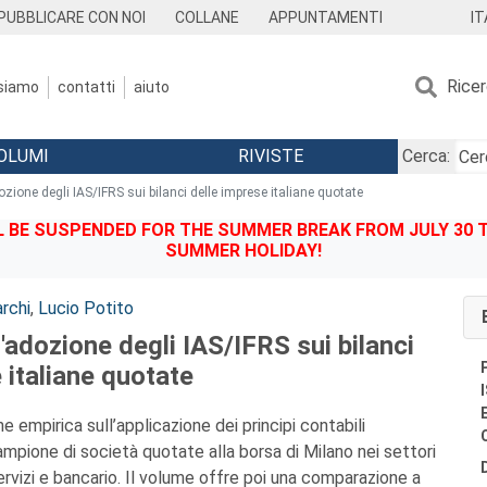
IT
PUBBLICARE CON NOI
COLLANE
APPUNTAMENTI
Rice
 siamo
contatti
aiuto
OLUMI
RIVISTE
Cerca:
ozione degli IAS/IFRS sui bilanci delle imprese italiane quotate
BE SUSPENDED FOR THE SUMMER BREAK FROM JULY 30 TO
SUMMER HOLIDAY!
rchi
,
Lucio Potito
l'adozione degli IAS/IFRS sui bilanci
 italiane quotate
gine empirica sull’applicazione dei principi contabili
campione di società quotate alla borsa di Milano nei settori
ervizi e bancario. Il volume offre poi una comparazione a