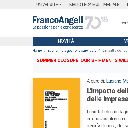
Menu
Main content
Footer
Menu
UNIVERSITÀ
BIBLIOTECA MULTIMEDIALE
chi
NOVITÀ
V
Main content
Home
Economia e gestione aziendale
L'impatto dell'ad
SUMMER CLOSURE: OUR SHIPMENTS WILL 
A cura di:
Luciano Ma
L'impatto del
delle imprese
I risultati di un’inda
internazionali in un 
manifatturiero, dei s