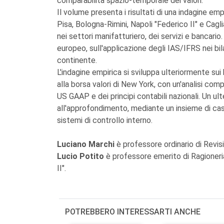
comparabilità spazio-temporale dei valori.
Il volume presenta i risultati di una indagine emp
Pisa, Bologna-Rimini, Napoli "Federico II" e Cagl
nei settori manifatturiero, dei servizi e bancario.
europeo, sull'applicazione degli IAS/IFRS nei bil
continente.
L'indagine empirica si sviluppa ulteriormente sui
alla borsa valori di New York, con un'analisi com
US GAAP e dei principi contabili nazionali. Un u
all'approfondimento, mediante un insieme di casi
sistemi di controllo interno.
Luciano Marchi
è professore ordinario di Revisi
Lucio Potito
è professore emerito di Ragioneri
II".
POTREBBERO INTERESSARTI ANCHE