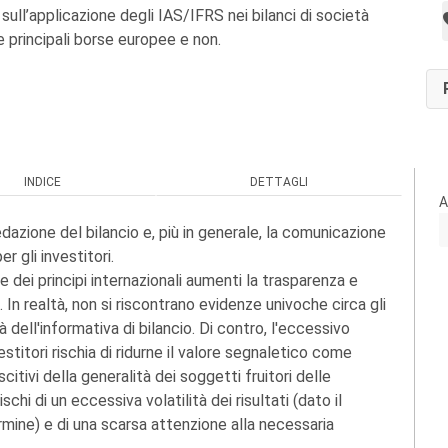
e sull’applicazione degli IAS/IFRS nei bilanci di società
e principali borse europee e non.
INDICE
DETTAGLI
A
edazione del bilancio e, più in generale, la comunicazione
r gli investitori.
e dei principi internazionali aumenti la trasparenza e
. In realtà, non si riscontrano evidenze univoche circa gli
 dell'informativa di bilancio. Di contro, l'eccessivo
estitori rischia di ridurne il valore segnaletico come
tivi della generalità dei soggetti fruitori delle
rischi di un eccessiva volatilità dei risultati (dato il
ermine) e di una scarsa attenzione alla necessaria