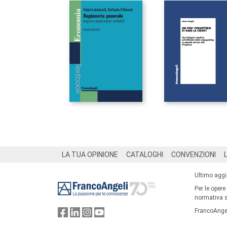
Footer
LA TUA OPINIONE
CATALOGHI
CONVENZIONI
Ultimo agg
Per le opere
normativa su
FrancoAngel