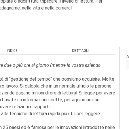
ppiare o addirittura triplicare il livello di lettura. Per
dagnarne: nella vita e nella carriera!
INDICE
DETTAGLI
A
rete due o più ore al giorno (mentre la vostra azienda
cità di "gestione del tempo" che possiamo acquisire. Molte
ro lavoro. Si calcola che in un normale ufficio le persone
ziende pagano milioni di ore di lettura! Si legge per avere
 basate su informazioni scritte; per aggiornarsi su
ivere relazioni e rapporti...
le tecniche di lettura rapida più utili per leggere
 in 25 paesi ed è famosa per le innovazioni introdotte nelle