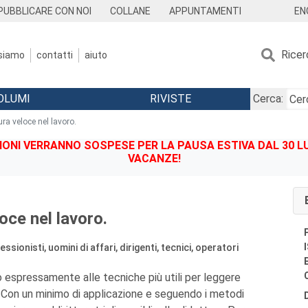
EN
PUBBLICARE CON NOI
COLLANE
APPUNTAMENTI
Ricer
 siamo
contatti
aiuto
OLUMI
RIVISTE
Cerca:
ura veloce nel lavoro.
IONI VERRANNO SOSPESE PER LA PAUSA ESTIVA DAL 30 LU
VACANZE!
loce nel lavoro.
sionisti, uomini di affari, dirigenti, tecnici, operatori
to espressamente alle tecniche più utili per leggere
 Con un minimo di applicazione e seguendo i metodi