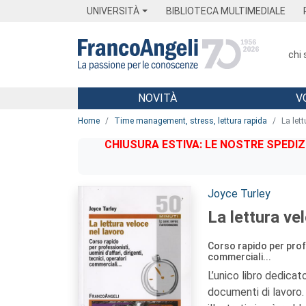
Menu
Main content
Footer
Menu
UNIVERSITÀ
BIBLIOTECA MULTIMEDIALE
chi
NOVITÀ
V
Main content
Home
Time management, stress, lettura rapida
La lett
CHIUSURA ESTIVA: LE NOSTRE SPEDIZ
Autori:
Joyce Turley
La lettura ve
Corso rapido per profes
commerciali...
L’unico libro dedica
documenti di lavoro.