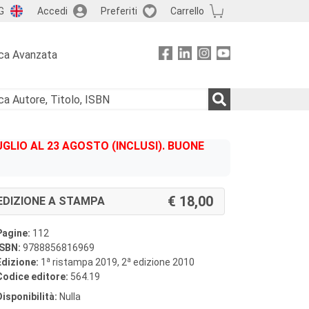
G
Accedi
Preferiti
Carrello
ca Avanzata
GLIO AL 23 AGOSTO (INCLUSI). BUONE
18,00
EDIZIONE A STAMPA
Pagine:
112
ISBN:
9788856816969
a
a
Edizione:
1
ristampa 2019, 2
edizione 2010
Codice editore:
564.19
Disponibilità:
Nulla