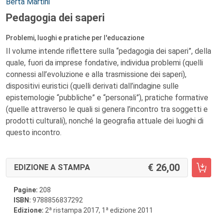
Autori:
Berta Martini
Pedagogia dei saperi
Problemi, luoghi e pratiche per l'educazione
Il volume intende riflettere sulla “pedagogia dei saperi”, della
quale, fuori da imprese fondative, individua problemi (quelli
connessi all’evoluzione e alla trasmissione dei saperi),
dispositivi euristici (quelli derivati dall’indagine sulle
epistemologie “pubbliche” e “personali”), pratiche formative
(quelle attraverso le quali si genera l’incontro tra soggetti e
prodotti culturali), nonché la geografia attuale dei luoghi di
questo incontro.
26,00
EDIZIONE A STAMPA
Pagine:
208
ISBN:
9788856837292
a
a
Edizione:
2
ristampa 2017, 1
edizione 2011