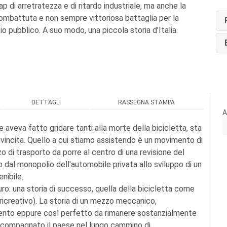
 di arretratezza e di ritardo industriale, ma anche la
 combattuta e non sempre vittoriosa battaglia per la
o pubblico. A suo modo, una piccola storia d’Italia.
DETTAGLI
RASSEGNA STAMPA
A
e aveva fatto gridare tanti alla morte della bicicletta, sta
rivincita. Quello a cui stiamo assistendo è un movimento di
 di trasporto da porre al centro di una revisione del
o dal monopolio dell'automobile privata allo sviluppo di un
nibile.
ro: una storia di successo, quella della bicicletta come
icreativo). La storia di un mezzo meccanico,
ento eppure così perfetto da rimanere sostanzialmente
 accompagnato il paese nel lungo cammino di