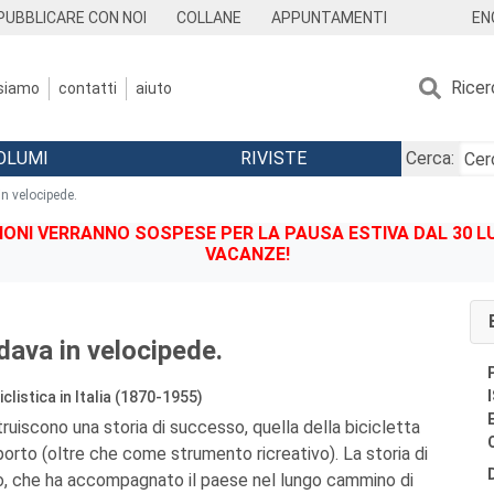
EN
PUBBLICARE CON NOI
COLLANE
APPUNTAMENTI
Ricer
 siamo
contatti
aiuto
OLUMI
RIVISTE
Cerca:
n velocipede.
IONI VERRANNO SOSPESE PER LA PAUSA ESTIVA DAL 30 LU
VACANZE!
dava in velocipede.
iclistica in Italia (1870-1955)
ruiscono una storia di successo, quella della bicicletta
rto (oltre che come strumento ricreativo). La storia di
 che ha accompagnato il paese nel lungo cammino di