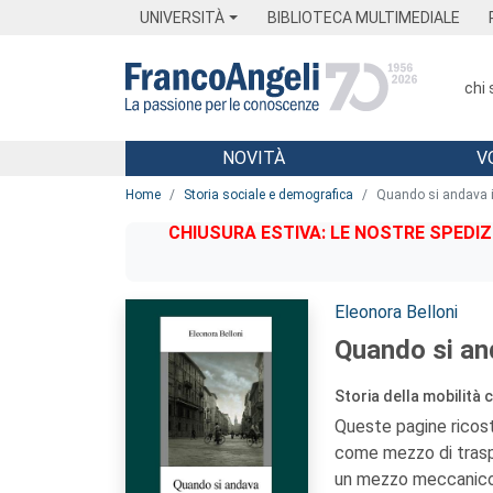
Menu
Main content
Footer
Menu
UNIVERSITÀ
BIBLIOTECA MULTIMEDIALE
chi
NOVITÀ
V
Main content
Home
Storia sociale e demografica
Quando si andava i
CHIUSURA ESTIVA: LE NOSTRE SPEDIZ
Autori:
Eleonora Belloni
Quando si an
Storia della mobilità c
Queste pagine ricost
come mezzo di traspo
un mezzo meccanico,