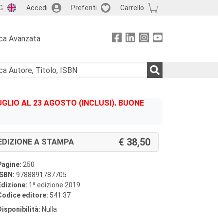
G
Accedi
Preferiti
Carrello
ca Avanzata
GLIO AL 23 AGOSTO (INCLUSI). BUONE
38,50
EDIZIONE A STAMPA
Pagine:
250
ISBN:
9788891787705
a
Edizione:
1
edizione 2019
Codice editore:
541.37
Disponibilità:
Nulla