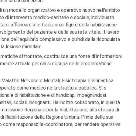
lle loro associazioni.
 di un modello organizzativo e operativo nuovo nell'ambito
o di intervento medico-sanitario e sociale, individuato
 di affiancare alle tradizionali figure della riabilitazione
nvolgimento del paziente e della sua rete vitale. Il lavoro
one dell'equilibrio complessivo e quindi della riconquista
 la lesione midollare.
lematiche affrontate, costituisce una fonte di informazioni
amente attuale per chi si occupa delle problematiche
e Malattie Nervose e Mentali, Fisioterapia e Ginnastica
operato come medico nella struttura pubblica. Si è
sionale di riabilitazione e di handicap, impegnandosi
tari, sociali, insegnanti. Ha inoltre collaborato, in qualità
issione Regionale per la Riabilitazione, alla stesura di
 di Riabilitazione della Regione Umbria. Prima della sua
o come responsabile-coordinatore, per rendere operativa