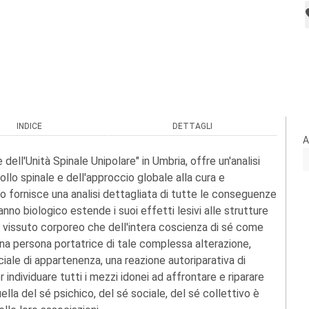
INDICE
DETTAGLI
A
dell'Unità Spinale Unipolare" in Umbria, offre un'analisi
llo spinale e dell'approccio globale alla cura e
sso fornisce una analisi dettagliata di tutte le conseguenze
nno biologico estende i suoi effetti lesivi alle strutture
del vissuto corporeo che dell'intera coscienza di sé come
una persona portatrice di tale complessa alterazione,
ciale di appartenenza, una reazione autoriparativa di
 individuare tutti i mezzi idonei ad affrontare e riparare
uella del sé psichico, del sé sociale, del sé collettivo è