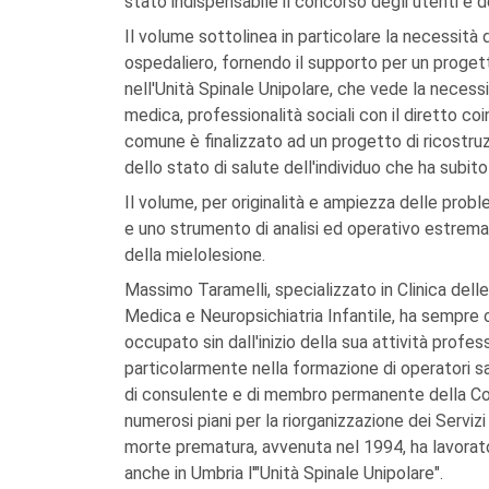
stato indispensabile il concorso degli utenti e de
Il volume sottolinea in particolare la necessità
ospedaliero, fornendo il supporto per un progett
nell'Unità Spinale Unipolare, che vede la necessità
medica, professionalità sociali con il diretto coi
comune è finalizzato ad un progetto di ricostruzi
dello stato di salute dell'individuo che ha subito
Il volume, per originalità e ampiezza delle prob
e uno strumento di analisi ed operativo estrem
della mielolesione.
Massimo Taramelli, specializzato in Clinica dell
Medica e Neuropsichiatria Infantile, ha sempre 
occupato sin dall'inizio della sua attività profes
particolarmente nella formazione di operatori sani
di consulente e di membro permanente della Comm
numerosi piani per la riorganizzazione dei Servizi
morte prematura, avvenuta nel 1994, ha lavorat
anche in Umbria l'"Unità Spinale Unipolare".