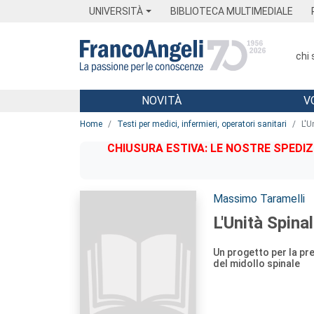
Menu
Main content
Footer
Menu
UNIVERSITÀ
BIBLIOTECA MULTIMEDIALE
chi
NOVITÀ
V
Main content
Home
Testi per medici, infermieri, operatori sanitari
L'U
CHIUSURA ESTIVA: LE NOSTRE SPEDIZ
Autori:
Massimo Taramelli
L'Unità Spina
Un progetto per la pre
del midollo spinale