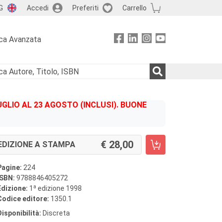
G
Accedi
Preferiti
Carrello
ca Avanzata
GLIO AL 23 AGOSTO (INCLUSI). BUONE
28,00
EDIZIONE A STAMPA
Pagine:
224
ISBN:
9788846405272
a
Edizione:
1
edizione 1998
Codice editore:
1350.1
Disponibilità:
Discreta