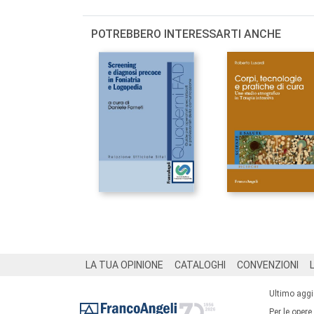
POTREBBERO INTERESSARTI ANCHE
Footer
LA TUA OPINIONE
CATALOGHI
CONVENZIONI
Ultimo agg
Per le opere