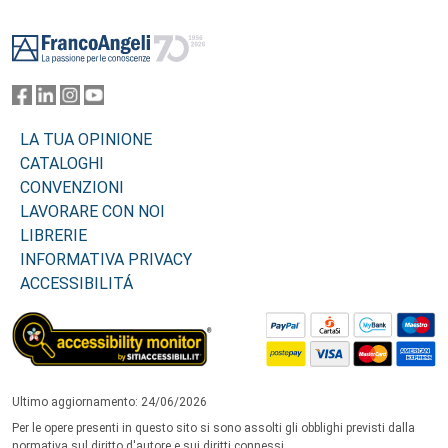
Footer
LA TUA OPINIONE
CATALOGHI
CONVENZIONI
LAVORARE CON NOI
LIBRERIE
INFORMATIVA PRIVACY
ACCESSIBILITÁ
Ultimo aggiornamento: 24/06/2026
Per le opere presenti in questo sito si sono assolti gli obblighi previsti dalla
normativa sul diritto d'autore e sui diritti connessi.