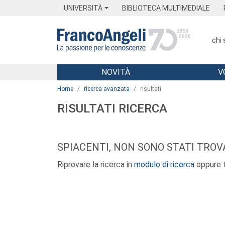
Menu
Main content
Footer
Menu
UNIVERSITÀ
BIBLIOTECA MULTIMEDIALE
chi
NOVITÀ
V
Main content
Home
ricerca avanzata
risultati
RISULTATI RICERCA
SPIACENTI, NON SONO STATI TROVA
Riprovare la ricerca in
modulo di ricerca
oppure t