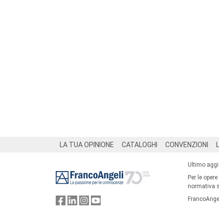
Footer
LA TUA OPINIONE
CATALOGHI
CONVENZIONI
Ultimo agg
Per le opere
normativa su
FrancoAngel