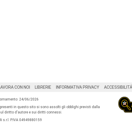
LAVORA CON NOI
LIBRERIE
INFORMATIVA PRIVACY
ACCESSIBILIT
iornamento: 24/06/2026
 presenti in questo sito si sono assolti gli obblighi previsti dalla
l diritto d'autore e sui diritti connessi.
i s.r.l. P.IVA 04949880159