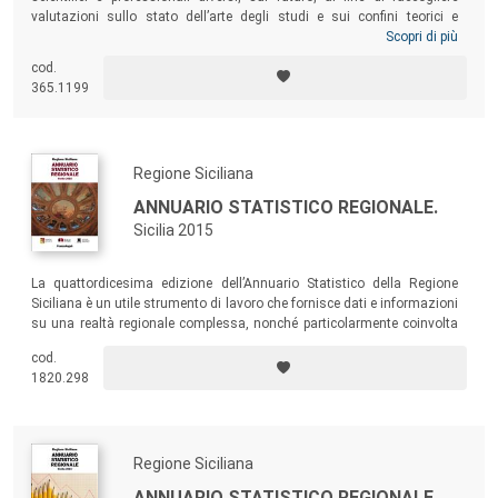
valutazioni sullo stato dell’arte degli studi e sui confini teorici e
metodologici, con particolare riferimento al ruolo di supporto alle
Scopri di più
decisioni politiche. L’obiettivo è quello di esplorare i futuri desiderabili, al
cod.
fine di migliorare la progettualità sociale mediante implementazione di
365.1199
politiche e azioni.
Regione Siciliana
ANNUARIO STATISTICO REGIONALE.
Sicilia 2015
La quattordicesima edizione dell’Annuario Statistico della Regione
Siciliana è un utile strumento di lavoro che fornisce dati e informazioni
su una realtà regionale complessa, nonché particolarmente coinvolta
nell’attuale crisi economica, come evidenziato da molte variabili e
cod.
indicatori riportati nel volume.
1820.298
Regione Siciliana
ANNUARIO STATISTICO REGIONALE.