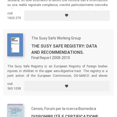
Siciliana, un utile strumento di lavoro che fornisce dati e informazioni
su una realtà regionale complessa, nonché particolarmente coinvolta
nell’attuale crisi economica, come evidenziato da molte variabili e
cod.
indicatori riportati nel volume.
1820.270
The Susy Safe Working Group
THE SUSY SAFE REGISTRY: DATA
AND RECOMMENDATIONS.
Final Report 2008-2010
The Susy Safe Registry is an European Registry of foreign bodies
injuries in children in the upper aero-digestive tract. The registry is a
joint action of the European Commission, DG-SANCO and eleven
European countries. The aim of the project is to characterize the
cod.
products causing the injuries, with the aim at identifying dangerous
365.1038
products, fostering safety of young consumers and promoting
prevention activities directed to families.
Censis, Forum per la ricerca Biomedica
DISPONIBILITÀ E CERTIFICAZIONE