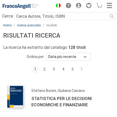
Menu
Cerca:
Main content
Home
ricerca avanzata
risultati
RISULTATI RICERCA
La ricerca ha estratto dal catalogo
128 titoli
Ordina per
1
2
3
4
5
Stefano Bonini, Giuliana Caivano
STATISTICA PER LE DECISIONI
ECONOMICHE E FINANZIARIE