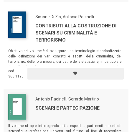
possibili risposte a questa domanda.
Simone Di Zio, Antonio Pacinelli
CONTRIBUTI ALLA COSTRUZIONE DI
SCENARI SU CRIMINALITÀ E
TERRORISMO
Obiettivo del volume è di sviluppare una terminologia standardizzata
delle definizioni dei vari concetti e aspetti della criminalità, del
terrorismo, delle loro misure, dei dati e delle statistiche, in particolare
di quelli utili per la costruzione di scenari e previsioni su criminalità e
cod.
terrorismo.
365.1198
Antonio Pacinelli, Gerarda Martino
SCENARI E PARTECIPAZIONE
Il volume si apre interrogando sette esperti, appartenenti a contesti
scientifici e professionali diversi, sul futuro, al fine di raccogliere