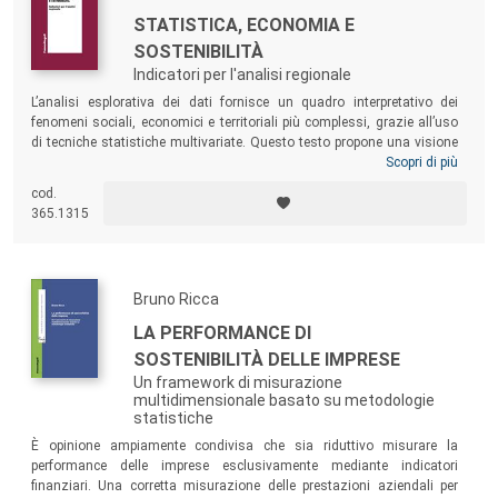
STATISTICA, ECONOMIA E
SOSTENIBILITÀ
Indicatori per l'analisi regionale
L’analisi esplorativa dei dati fornisce un quadro interpretativo dei
fenomeni sociali, economici e territoriali più complessi, grazie all’uso
di tecniche statistiche multivariate. Questo testo propone una visione
empirica sul tema della rappresentazione multidimensionale dei
Scopri di più
sistemi geo-economici e demografici in rapida evoluzione, integrando
cod.
esempi concreti di processi, articolati nel tempo e nello spazio,
365.1315
misurati tramite indicatori di statistica ufficiale.
Bruno Ricca
LA PERFORMANCE DI
SOSTENIBILITÀ DELLE IMPRESE
Un framework di misurazione
multidimensionale basato su metodologie
statistiche
È opinione ampiamente condivisa che sia riduttivo misurare la
performance delle imprese esclusivamente mediante indicatori
finanziari. Una corretta misurazione delle prestazioni aziendali per