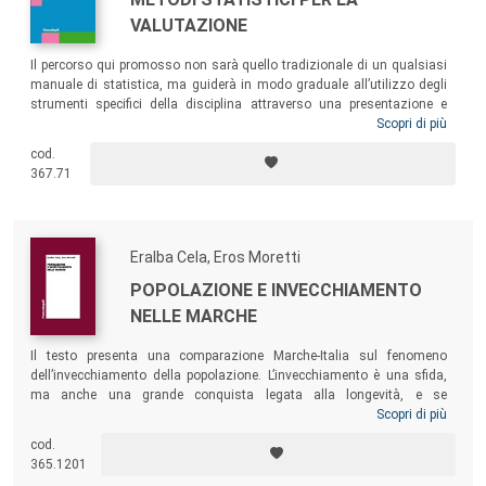
VALUTAZIONE
Il percorso qui promosso non sarà quello tradizionale di un qualsiasi
manuale di statistica, ma guiderà in modo graduale all’utilizzo degli
strumenti specifici della disciplina attraverso una presentazione e
articolazione dei metodi che ne sono alla base. Lo scopo è quello di
Scopri di più
mettere il lettore in condizione di poter facilmente trasferire le
cod.
conoscenze statistiche acquisite in campo socio-economico, nel
367.71
settore di istruzione e formazione e, più in generale, nei diversi
indirizzi della ricerca scientifica.
Eralba Cela, Eros Moretti
POPOLAZIONE E INVECCHIAMENTO
NELLE MARCHE
Il testo presenta una comparazione Marche-Italia sul fenomeno
dell’invecchiamento della popolazione. L’invecchiamento è una sfida,
ma anche una grande conquista legata alla longevità, e se
opportunamente gestito e promosso attraverso una cultura
Scopri di più
d’invecchiamento attivo può diventare un’opportunità sociale ed
cod.
economica. È possibile tuttavia fermare, o almeno rallentare il
365.1201
processo d’invecchiamento in atto? Il volume cerca di fornire alcune