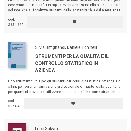
economici e demografici in rapida evoluzione sono alla base di questo
volume, che si focalizza sui temi della sostenibilità e della resilienza
dei sistemi locali integrando esempi concreti di processi socio-
cod.
ambientali articolati nel tempo e nello spazio.
365.1328
Silvia Biffignandi, Daniele Toninelli
STRUMENTI PER LA QUALITÀ E IL
CONTROLLO STATISTICO IN
AZIENDA
Uno strumento utile per gli studenti dei corsi di Statistica Aziendale o
affini, per corsi di formazione professionale o master sulla qualità, e
per quanti si trovano a utilizzare le analisi grafiche come strumenti di
monitoraggio, analisi e comunicazione e ad applicare il controllo
cod.
statistico di qualità nelle diverse fasi (non esclusivamente produttive)
367.64
dei processi aziendali.
Luca Salvati