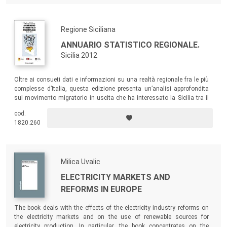
Regione Siciliana
ANNUARIO STATISTICO REGIONALE.
Sicilia 2012
Oltre ai consueti dati e informazioni su una realtà regionale fra le più
complesse d’Italia, questa edizione presenta un’analisi approfondita
sul movimento migratorio in uscita che ha interessato la Sicilia tra il
2006 e il 2010, e una descrizione della realtà agricola alla luce del VI
cod.
Censimento generale dell’Agricoltura.
1820.260
Milica Uvalic
ELECTRICITY MARKETS AND
REFORMS IN EUROPE
The book deals with the effects of the electricity industry reforms on
the electricity markets and on the use of renewable sources for
electricity production. In particular, the book concentrates on the