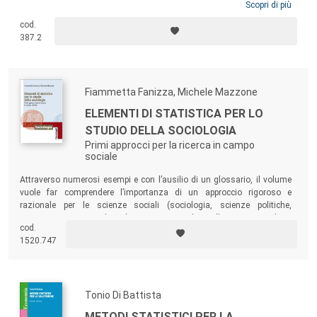
avere un valore informativo rilevante per gli
stakeholder
deve includere,
Scopri di più
oltre alla dimensione economico-finanziaria, anche quella ambientale,
cod.
sociale e di governance. Questo testo esamina i molteplici aspetti
387.2
critici legati alla misurazione multidimensionale della performance di
sostenibilità delle imprese mediante tecniche di scoring, proponendo
un framework di riferimento basato su metodologie statistiche che
punta a costituire un utile rifermento per lo sviluppo degli studi sul
Fiammetta Fanizza, Michele Mazzone
tema.
ELEMENTI DI STATISTICA PER LO
STUDIO DELLA SOCIOLOGIA
Primi approcci per la ricerca in campo
sociale
Attraverso numerosi esempi e con l’ausilio di un glossario, il volume
vuole far comprendere l’importanza di un approccio rigoroso e
razionale per le scienze sociali (sociologia, scienze politiche,
economia e giurisprudenza) e integrare, mediante l’acquisizione di un
cod.
orientamento logico-matematico, i paradigmi epistemologici delle
1520.747
scienze umane (pedagogia, filosofia, psicologia).
Tonio Di Battista
METODI STATISTICI PER LA