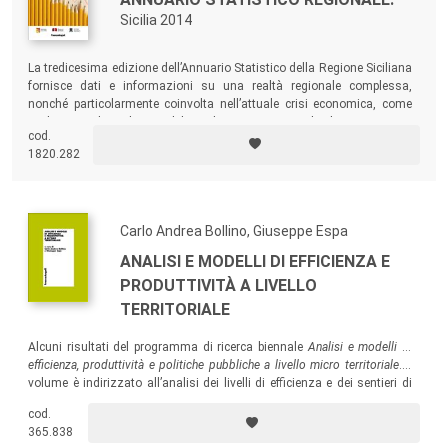
Sicilia 2014
La tredicesima edizione dell’Annuario Statistico della Regione Siciliana
fornisce dati e informazioni su una realtà regionale complessa,
nonché particolarmente coinvolta nell’attuale crisi economica, come
evidenziato da molte variabili e indicatori riportati nel volume.
cod.
1820.282
Carlo Andrea Bollino, Giuseppe Espa
ANALISI E MODELLI DI EFFICIENZA E
PRODUTTIVITÀ A LIVELLO
TERRITORIALE
Alcuni risultati del programma di ricerca biennale
Analisi e modelli di
efficienza, produttività e politiche pubbliche a livello micro territoriale
. Il
volume è indirizzato all’analisi dei livelli di efficienza e dei sentieri di
crescita economica utilizzando come unità di analisi le ripartizioni sub
cod.
provinciali (SLL, Comuni, Città metropolitane).
365.838