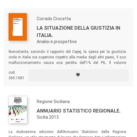
Corrado Crocetta
LA SITUAZIONE DELLA GIUSTIZIA IN
ITALIA.
Analisi e prospettive
Nonostante, secondo il rapporto del Cepej, la spesa per la giustizia
civile in Italia sia superiore rispetto alla media degli altri paesi, il suo
malfunzionamento causa una perdita dell’1% del PIL. Il volume
raccoglie diversi contributi di studiosi che hanno analizzato il
cod.
problema da diverse angolazioni, fornendo riflessioni e proposte utili
365.1081
per far sì che il sistema giudiziario italiano possa diventare più
efficiente.
Regione Siciliana
ANNUARIO STATISTICO REGIONALE.
Sicilia 2013
La dodicesima edizione dell’Annuario Statistico della Regione