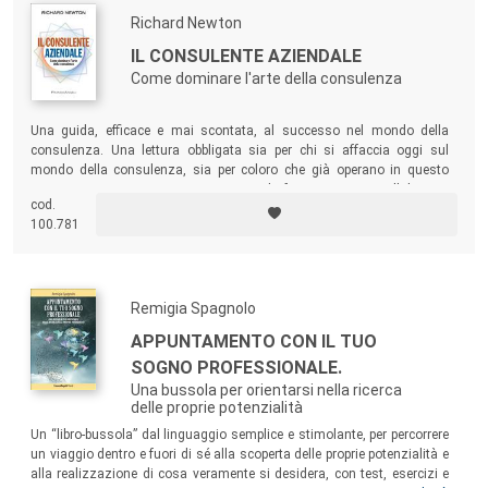
Richard Newton
IL CONSULENTE AZIENDALE
Come dominare l'arte della consulenza
Una guida, efficace e mai scontata, al successo nel mondo della
consulenza. Una lettura obbligata sia per chi si affaccia oggi sul
mondo della consulenza, sia per coloro che già operano in questo
settore, e per quanti si occupano di formazione o collaborano
cod.
regolarmente con i consulenti.
100.781
Remigia Spagnolo
APPUNTAMENTO CON IL TUO
SOGNO PROFESSIONALE.
Una bussola per orientarsi nella ricerca
delle proprie potenzialità
Un “libro-bussola”
dal linguaggio semplice e stimolante, per percorrere
un viaggio dentro e fuori di sé alla scoperta delle proprie potenzialità e
alla realizzazione di cosa veramente si desidera, con test, esercizi e