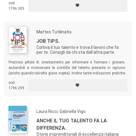
cod.
personal branding vincente e redditizia.
1796.305
Matteo Tutilinatis
JOB TIPS.
Coltiva il tuo talento e trova il lavoro che fa
per te. Consigli da chi sta dall'altra parte
Preziose pillole di orientamento per informare e formare i giovani,
aiutandoli a riconoscere la scintilla del talento presente in ognuno
(anche quando talvolta giace sopita). Inoltre tante indicazioni pratiche
su come approcciare il maggior punto interrogativo della nostra epoca:
cod.
il lavoro.
1796.299
Laura Ricci, Gabriella Vigo
ANCHE IL TUO TALENTO FA LA
DIFFERENZA.
Storie imprenditoriali di eccellenza italiana