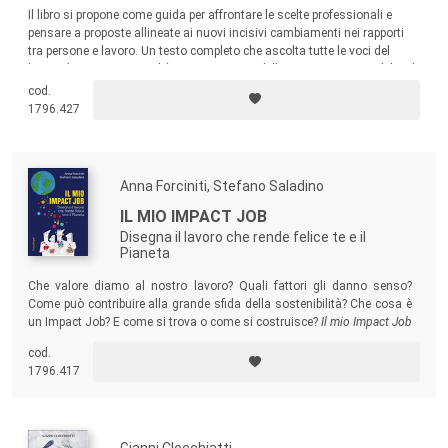
Il libro si propone come guida per affrontare le scelte professionali e
pensare a proposte allineate ai nuovi incisivi cambiamenti nei rapporti
tra persone e lavoro. Un testo completo che ascolta tutte le voci del
lavoro (persone e aziende) per poter creare delle nuove vie percorribili e di
successo per entrambe le parti.
cod.
1796.427
Anna Forciniti, Stefano Saladino
IL MIO IMPACT JOB
Disegna il lavoro che rende felice te e il
Pianeta
Che valore diamo al nostro lavoro? Quali fattori gli danno senso?
Come può contribuire alla grande sfida della sostenibilità? Che cosa è
un Impact Job?
E come si trova o come si costruisce?
Il mio Impact Job
è un manuale che invita a una lettura attiva: propone riflessioni,
cod.
esercizi, suggerimenti e azioni, che porteranno lettrici e lettori a
1796.417
costruire in 4 step il proprio Impact Job per fare la differenza nel
mondo.