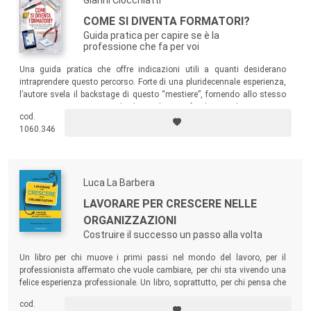
Gianni Clocchiatti
COME SI DIVENTA FORMATORI?
Guida pratica per capire se è la
professione che fa per voi
Una guida pratica che offre indicazioni utili a quanti desiderano
intraprendere questo percorso. Forte di una pluridecennale esperienza,
l’autore svela il backstage di questo “mestiere”, fornendo allo stesso
tempo suggerimenti per individuarne le tappe fondamentali.
cod.
1060.346
Luca La Barbera
LAVORARE PER CRESCERE NELLE
ORGANIZZAZIONI
Costruire il successo un passo alla volta
Un libro per chi muove i primi passi nel mondo del lavoro, per il
professionista affermato che vuole cambiare, per chi sta vivendo una
felice esperienza professionale. Un libro, soprattutto, per chi pensa che
il successo di un percorso professionale non arrivi per caso, ma vada
cod.
costruito passo dopo passo, con metodo e dedizione.