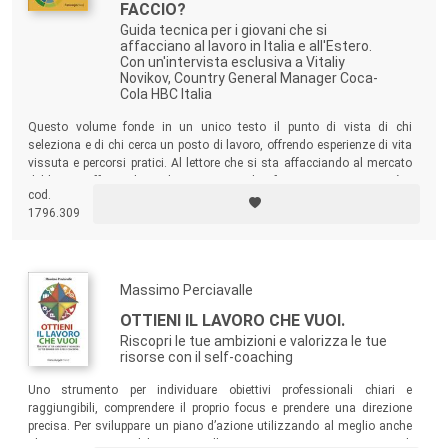
FACCIO?
Guida tecnica per i giovani che si
affacciano al lavoro in Italia e all'Estero.
Con un'intervista esclusiva a Vitaliy
Novikov, Country General Manager Coca-
Cola HBC Italia
Questo volume fonde in un unico testo il punto di vista di chi
seleziona e di chi cerca un posto di lavoro, offrendo esperienze di vita
vissuta e percorsi pratici. Al lettore che si sta affacciando al mercato
del lavoro offre un bagaglio importante di informazioni, opportunità e
cod.
suggerimenti concreti per non giungere impreparato a quello che sarà
1796.309
uno dei momenti più importanti e decisivi della vita.
Massimo Perciavalle
OTTIENI IL LAVORO CHE VUOI.
Riscopri le tue ambizioni e valorizza le tue
risorse con il self-coaching
Uno strumento per individuare obiettivi professionali chiari e
raggiungibili, comprendere il proprio focus e prendere una direzione
precisa. Per sviluppare un piano d’azione utilizzando al meglio anche
gli strumenti 3.0 del nuovo millennio e attuare una strategia di