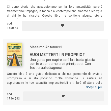
Ci sono storie che appassionano per la loro autenticità, perché
trasmettono l’impegno, la fatica e al contempo l’entusiasmo e l’energia
di chi le ha vissute. Questo libro ne contiene alcune: storie
imprenditoriali di persone che hanno saputo far fronte agli ostacoli
cod.
incontrati nel corso della vita professionale, pur di realizzare il proprio
1490.54
sogno.
Massimo Antonucci
VUOI METTERTI IN PROPRIO?
Una guida per capire se è la strada giusta
per te e per compiere i primi passi. Con
test di autodiagnosi
Questo libro è una guida dedicata a chi sta pensando di avviare
un’impresa e si sta ponendo molte domande. Ti aiuterà ad
approfondire le tue capacità imprenditoriali e ti farà riflettere sulle
dimensioni della tua personalità che dovrai maggiormente allenare.
Scopri di più
Attraverso un percorso graduale, verrai accompagnato a chiarire: quali
cod.
sono i primi passi da fare? quali competenze sono richieste? quale
1796.293
percorso seguire per concretizzare il progetto di impresa?