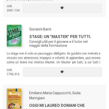
cod.
2001.134
Giovanni Barni
STAGE: UN "MASTER" PER TUTTI.
Consigli utili per il giovane e il tutor nel
viaggio della formazione
Lo stage non è solo un passaggio obbligato. Se guidato con metodo e
vissuto con attenzione, impegno e volontà di apprendere, può essere
come un breve ma intenso Master. Un Master per tutti, a cui tutti i
giovani possono aspirare. Il volume offre una guida perché ciò si
cod.
realizzi: dal momento di ricerca dell’offerta di stage su Web ai
1796.312
momenti più significativi e strategici della crescita del giovane in
azienda.
Emiliano Maria Cappuccitti, Giulia
Matrigiani
OGGI MI LAUREO DOMANI CHE