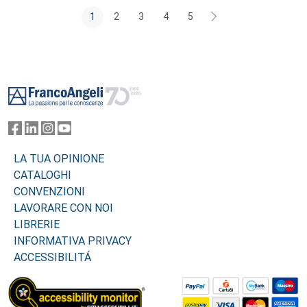
1
2
3
4
5
Footer
LA TUA OPINIONE
CATALOGHI
CONVENZIONI
LAVORARE CON NOI
LIBRERIE
INFORMATIVA PRIVACY
ACCESSIBILITÁ