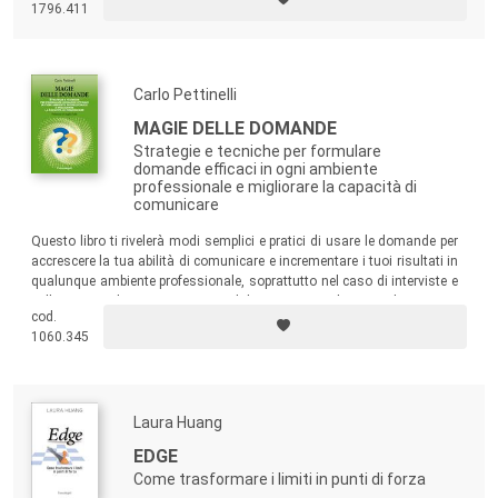
1796.411
Carlo Pettinelli
MAGIE DELLE DOMANDE
Strategie e tecniche per formulare
domande efficaci in ogni ambiente
professionale e migliorare la capacità di
comunicare
Questo libro ti rivelerà modi semplici e pratici di usare le domande per
accrescere la tua abilità di comunicare e incrementare i tuoi risultati in
qualunque ambiente professionale, soprattutto nel caso di interviste e
colloqui con clienti, pazienti, candidati. Un manuale unico di strategie
cod.
e tecniche di immediato utilizzo, raccolte e sperimentate dall’Autore
1060.345
nella sua lunga esperienza di dirigente aziendale, negoziatore e coach.
Laura Huang
EDGE
Come trasformare i limiti in punti di forza