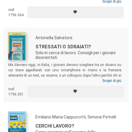
preziosi stimoli di riflessione. Un libro per lavoratori di qualsiasi
Scopri di più
professione, settore o profilo (dipendenti, autonomi, imprenditori),
cod.
giovani e meno giovani, che vogliano conoscersi meglio e partire (o ri-
1796.364
partire) dalla consapevolezza della propria originalità e unicità.
Antonella Salvatore
STRESSATI O SDRAIATI?
Solo in cerca di lavoro. Consigli per i giovani
disorientati
Ma davvero oggi, in Italia, i giovani devono scegliere tra un divano su
cui stare appollaiati con uno smartphone in mano e la frenesia
alienante di un test, un esame, o un colloquio dopo l’altro perché chi si
ferma è perduto? Che chance ha un giovane “normale”, oggi? Tra
Scopri di più
critiche a un sistema formativo obsoleto e a genitori troppo protettivi, il
cod.
volume snocciola consigli fondamentali per i giovani “normali” in
1796.351
cerca di lavoro. E insegna a essere davvero competitivi.
Emiliano Maria Cappuccitti, Simone Petrelli
CERCHI LAVORO?
Come navigare nell'oceano delle