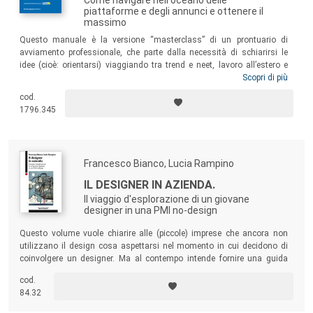
piattaforme e degli annunci e ottenere il
massimo
Questo manuale è la versione “masterclass” di un prontuario di
avviamento professionale, che parte dalla necessità di schiarirsi le
idee (cioè: orientarsi) viaggiando tra trend e neet, lavoro all’estero e
falsi miti sulla laurea, soft skills e strumenti (più o meno) classici (cv,
Scopri di più
cover letter, colloquio, personal branding), non senza una serie di
cod.
storytelling appassionati e di ispirazione. Insomma tutto ciò che
1796.345
occorre, per essere pronti, navigare e trovare, domani, la propria strada.
Francesco Bianco, Lucia Rampino
IL DESIGNER IN AZIENDA.
Il viaggio d'esplorazione di un giovane
designer in una PMI no-design
Questo volume vuole chiarire alle (piccole) imprese che ancora non
utilizzano il design cosa aspettarsi nel momento in cui decidono di
coinvolgere un designer. Ma al contempo intende fornire una guida
utile ai designer che vogliano collaborare con imprese estranee al
cod.
mondo del design, incoraggiandoli a mettersi in gioco e a portare le
84.32
proprie competenze in nuovi territori. Uno strumento utile a designer e
imprese.