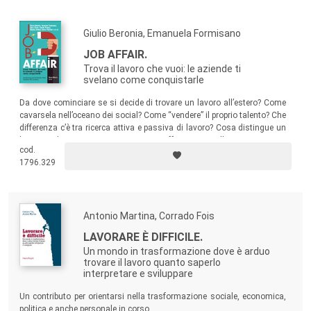
Giulio Beronia, Emanuela Formisano
JOB AFFAIR.
Trova il lavoro che vuoi: le aziende ti
svelano come conquistarle
Da dove cominciare se si decide di trovare un lavoro all’estero? Come
cavarsela nell’oceano dei social? Come “vendere” il proprio talento? Che
differenza c’è tra ricerca attiva e passiva di lavoro? Cosa distingue un
buon cv da uno pessimo? Come si affronta un colloquio? Se avete
cod.
anche solo un dubbio su una di queste domande e vi servono consigli
1796.329
e indicazioni, questo è il libro che fa per voi!
Antonio Martina, Corrado Fois
LAVORARE È DIFFICILE.
Un mondo in trasformazione dove è arduo
trovare il lavoro quanto saperlo
interpretare e sviluppare
Un contributo per orientarsi nella trasformazione sociale, economica,
politica e anche personale in corso.