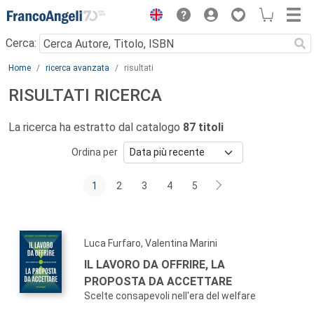
Menu
Cerca:
Main content
Home
ricerca avanzata
risultati
RISULTATI RICERCA
La ricerca ha estratto dal catalogo
87 titoli
Ordina per
1
2
3
4
5
Luca Furfaro, Valentina Marini
IL LAVORO DA OFFRIRE, LA
PROPOSTA DA ACCETTARE
Scelte consapevoli nell'era del welfare