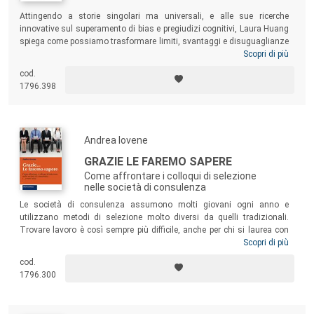
Attingendo a storie singolari ma universali, e alle sue ricerche
innovative sul superamento di bias e pregiudizi cognitivi, Laura Huang
spiega come possiamo trasformare limiti, svantaggi e disuguaglianze
in solidi punti di forza, che ci consentano di distinguerci in positivo. È
Scopri di più
la costruzione di un vantaggio la chiave per avere successo all’interno
cod.
di un sistema imperfetto. E avere successo significa sapere chi siamo,
1796.398
usando questa consapevolezza in modo strategico e senza timori.
Andrea Iovene
GRAZIE LE FAREMO SAPERE
Come affrontare i colloqui di selezione
nelle società di consulenza
Le società di consulenza assumono molti giovani ogni anno e
utilizzano metodi di selezione molto diversi da quelli tradizionali.
Trovare lavoro è così sempre più difficile, anche per chi si laurea con
ottimi voti. In questo libro i numerosi consigli, le esercitazioni pratiche,
Scopri di più
le simulazioni concrete, frutto dell’esperienza diretta di molti anni,
cod.
aiuteranno i candidati ad affrontare con maggiore consapevolezza
1796.300
ogni singolo step del processo di selezione.