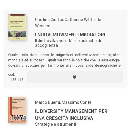
senso ampio del termine.
Cristina Giudici, Catherine Wihtol de
Wenden
I NUOVI MOVIMENTI MIGRATORI
Il diritto alla mobilità e le politiche di
accoglienza
Quale ruolo rivestiranno le migrazioni nell’evoluzione demografica
mondiale ed europea? E quali saranno le politiche che i Paesi europei
dovranno adottare per far fronte alle nuove sfide demografiche e
sociali? Il volume si propone di rispondere a queste domande,
cod.
disegnando un quadro del fenomeno migratorio attuale e
1136.113
accompagnando il lettore in una riflessione sui temi della popolazione
e dello sviluppo.
Marco Buemi, Massimo Conte
IL DIVERSITY MANAGEMENT PER
UNA CRESCITA INCLUSIVA
Strategie e strumenti