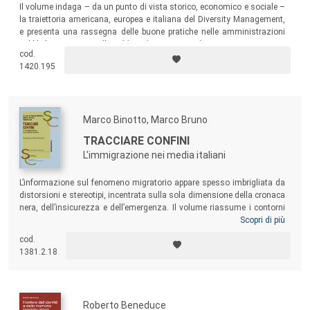
Il volume indaga – da un punto di vista storico, economico e sociale –
la traiettoria americana, europea e italiana del Diversity Management,
e presenta una rassegna delle buone pratiche nelle amministrazioni
pubbliche europee e nelle
public utilities
europee dei trasporti.
cod.
1420.195
Marco Binotto, Marco Bruno
TRACCIARE CONFINI
L'immigrazione nei media italiani
L’informazione sul fenomeno migratorio appare spesso imbrigliata da
distorsioni e stereotipi, incentrata sulla sola dimensione della cronaca
nera, dell’insicurezza e dell’emergenza. Il volume riassume i contorni
di questa fotografia statica della società italiana in rapporto ai
Scopri di più
fenomeni migratori, analizza le interpretazioni prevalenti nel discorso
cod.
pubblico e la politicizzazione del tema, indaga la capacità di “prendere
1381.2.18
la parola” dei diversi soggetti coinvolti e delle stesse persone
immigrate.
Roberto Beneduce