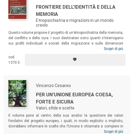
FRONTIERE DELL'IDENTITÀ E DELLA
MEMORIA
Etnopsichiatria e migrazioni in un mondo
creolo
Questo volume propone il progetto di un’etnopsichiatria della memoria,
del conflitto e della cura. I suoi destinatari sono quanti s’interrogano
sui profili individuali e sociali della migrazione e sulle dimensioni
simboliche e politiche della salute. Con la sua etnografia clinica e
Scopri di più
l’analisi delle forme di violenza e di arbitrio che scandiscono oggi
cod.
l’incontro con le popolazioni immigrate (spesso persino all’ombra delle
1370.5
istituzioni della cura), quella qui proposta è un’etnopsichiatria
critica
e
dinamica
.
Vincenzo Cesareo
PER UN'UNIONE EUROPEA COESA,
FORTE E SICURA
Valori, sfide e scelte
Il volume pone al centro della sua analisi la questione dei valori
fondativi del progetto europeo, i quali, in modo esplicito o implicito,
dovrebbero informare le scelte che l’Unione è chiamata a compiere in
risposta alle grandi sfide del nostro tempo. Per affrontare
Scopri di più