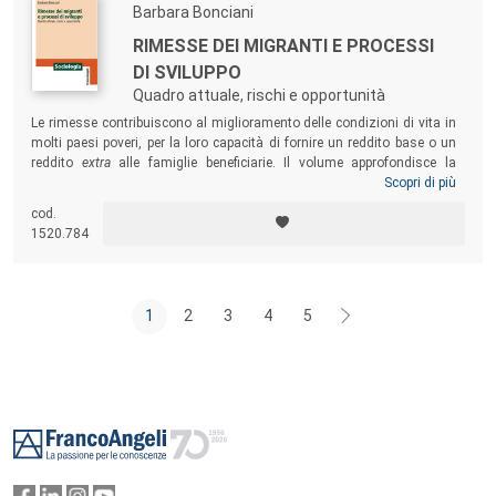
Barbara Bonciani
RIMESSE DEI MIGRANTI E PROCESSI
DI SVILUPPO
Quadro attuale, rischi e opportunità
Le rimesse contribuiscono al miglioramento delle condizioni di vita in
molti paesi poveri, per la loro capacità di fornire un reddito base o un
reddito
extra
alle famiglie beneficiarie. Il volume approfondisce la
relazione esistente fra rimesse dei migranti e processi di sviluppo nei
Scopri di più
paesi di provenienza delle migrazioni, analizzando se e come le
cod.
rimesse possano incidere sulla capacità di trasformazione delle
1520.784
società dei paesi in via di sviluppo e divenire strumento a supporto di
processi di autodeterminazione economica e sociale dal basso.
1
2
3
4
5
Footer