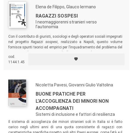
Elena de Filippo, Glauco Iermano
RAGAZZI SOSPESI
I neomaggiorenni stranieri verso
l’autonomia
Con il contributo di giuristi, sociologi e degli operatori sociali impegnati
nel progetto
Ragazzi sospesi
, realizzato a Napoli, questo volume
fornisce spunti teorici ed empirici per l’inquadramento del problema del
passaggio dei minori stranieri soli alla maggiore età.
cod.
1144.1.45
Nicoletta Pavesi, Giovanni Giulio Valtolina
BUONE PRATICHE PER
L’ACCOGLIENZA DEI MINORI NON
ACCOMPAGNATI
Sistemi di inclusione e fattori di resilienza
Il sistema di accoglienza dei minori stranieri soli in Italia si è fatto
carico negli ultimi anni di una quota consistente di ragazzi con
caratteristiche specifiche rispetto agli altri Paesi europei, come l’età e il