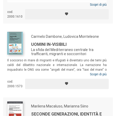
Scopri di più
cod.
2000.1610
Carmelo Dambone, Ludovica Monteleone
UOMINI IN-VISIBILI
La sfida del Mediterraneo centrale tra
trafficanti, migranti e soccorritori
Il soccorso in mare di migranti e rifugiati è diventato uno dei temi più
caldi del dibattito nazionale e internazionale. La narrazione ha
inquadrato le ONG ora come “angeli del mare”, ora “taxi del mare” o
fattore di attrazione delle migrazioni, rendendo difficoltoso capire
Scopri di più
quale sia realmente il ruolo e il contributo delle ONG nella gestione dei
cod.
flussi migratori. L’auspicio è che in futuro, anche attraverso il corretto
2000.1573
uso della comunicazione, si possano porre le basi per la costruzione
di una società più inclusiva e solidale, capace di trarre il meglio anche
dalle avversità.
Marilena Macaluso, Marianna Siino
SECONDE GENERAZIONI, IDENTITÀ E