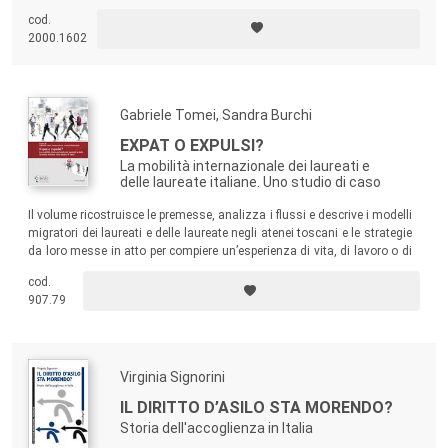
adeguatamente questo cruciale tema, si è fatto ricorso a un
cod.
indispensabile approccio interdisciplinare, che ha coinvolto l’economia,
2000.1602
la demografia, il diritto, la filosofia, la psicologia, la scienza politica, la
sociologia e la storia.
Gabriele Tomei, Sandra Burchi
EXPAT O EXPULSI?
La mobilità internazionale dei laureati e
delle laureate italiane. Uno studio di caso
Il volume ricostruisce le premesse, analizza i flussi e descrive i modelli
migratori dei laureati e delle laureate negli atenei toscani e le strategie
da loro messe in atto per compiere un’esperienza di vita, di lavoro o di
formazione all’estero.
cod.
907.79
Virginia Signorini
IL DIRITTO D’ASILO STA MORENDO?
Storia dell'accoglienza in Italia