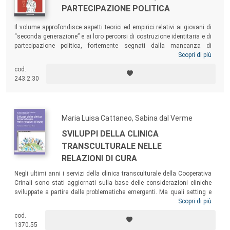
PARTECIPAZIONE POLITICA
Il volume approfondisce aspetti teorici ed empirici relativi ai giovani di
“seconda generazione” e ai loro percorsi di costruzione identitaria e di
partecipazione politica, fortemente segnati dalla mancanza di
riconoscimento come cittadini, dalle discriminazioni subite e dai
Scopri di più
sentimenti di esclusione provati. Arricchiscono la ricerca quarantadue
cod.
interviste in profondità a giovani di seconda generazione con età
243.2.30
compresa tra i 18 e i 30 anni e residenti in sette città italiane (Palermo,
Cagliari, Roma, Bologna, Milano, Torino e Padova).
Maria Luisa Cattaneo, Sabina dal Verme
SVILUPPI DELLA CLINICA
TRANSCULTURALE NELLE
RELAZIONI DI CURA
Negli ultimi anni i servizi della clinica transculturale della Cooperativa
Crinali sono stati aggiornati sulla base delle considerazioni cliniche
sviluppate a partire dalle problematiche emergenti. Ma quali setting e
quali strategie di cura possono alleviare il peso delle storie
Scopri di più
traumatiche dei migranti? Strumento prezioso, ricco di casi e
cod.
testimonianze, questo testo dovrebbe essere letto da tutte le persone
1370.55
che a vario titolo operano nell’ambito della clinica transculturale, nel