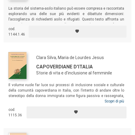
La storia del sistema-asilo italiano può essere compresa e raccontata
esplorando una delle sue più evidenti e dibattute dimensioni:
l’accoglienza di richiedenti asilo e rifugiati. Questo testo affronta un
pezzo di questa storia, grazie alle narrazioni di operatori, rifugiati,
cod.
volontari, docenti di lingua italiana ed esperti che negli anni hanno
1144.1.46
vissuto il continuo modificarsi dell’accoglienza in Italia.
Clara Silva, Maria de Lourdes Jesus
CAPOVERDIANE D'ITALIA
Storie di vita e d'inclusione al femminile
Il volume vuole far luce sui processi di inclusione sociale e culturale
della comunità capoverdiana in Italia, con l’intento di andare oltre lo
stereotipo della donna immigrata come figura passiva e rassegnata,
soggetto debole incapace di affrontare da protagonista le sfide
Scopri di più
dell’immigrazione, al fine di far emergere e comprendere meglio la
cod.
ricchezza dei
percorsi di integrazione, senza trascurare i vissuti e le
1115.36
esperienze ad essi connessi.