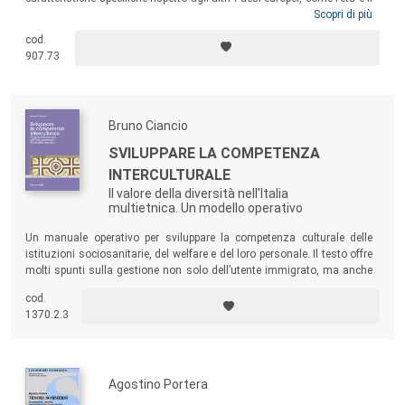
tempo di permanenza nel sistema stesso. Il volume intende
Scopri di più
analizzare come, seppure in una situazione per molti versi
cod.
emergenziale, siano stati attivati nel Nord come nel Sud Italia servizi,
907.73
iniziative, progetti che possono essere qualificati come buone pratiche,
sviluppate in un’ottica interculturale.
Bruno Ciancio
SVILUPPARE LA COMPETENZA
INTERCULTURALE
Il valore della diversità nell'Italia
multietnica. Un modello operativo
Un manuale operativo per sviluppare la competenza culturale delle
istituzioni sociosanitarie, del welfare e del loro personale. Il testo offre
molti spunti sulla gestione non solo dell’utente immigrato, ma anche
del personale impegnato, proponendo un modello per lo sviluppo e
cod.
l’applicazione della competenza culturale.
1370.2.3
Agostino Portera