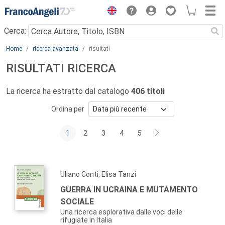
Menu
Cerca:
Main content
Home
ricerca avanzata
risultati
RISULTATI RICERCA
La ricerca ha estratto dal catalogo
406 titoli
Ordina per
1
2
3
4
5
Uliano Conti, Elisa Tanzi
GUERRA IN UCRAINA E MUTAMENTO
SOCIALE
Una ricerca esplorativa dalle voci delle
rifugiate in Italia