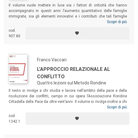
Il volume vuole mettere in luce sia i fattori di criticità che hanno
accompagnato in questi anni l’aumento quantitativo delle famiglie
immigrate, sia gli elementi innovativi e i contributi che tali famiglie
hanno fornito al nostro Paese. Lungi dal pretendere di essere
Scopri di più
esaustivo rispetto al bisogno di riflessione e formazione
cod.
sull’argomento, il testo intende innanzitutto aiutare gli operatori, che a
907.80
vario titolo ‒ assistenti sociali, psicologi, educatori, insegnanti ‒ si
confrontano quotidianamente con le sfide sperimentate dalle famiglie
immigrate, a trovare risposte non solo innovative, ma anche efficaci.
Franco Vaccari
L’APPROCCIO RELAZIONALE AL
CONFLITTO
Quattro lezioni sul Metodo Rondine
Il testo si rivolge a chi studia e lavora nell’ambito della pace e della
risoluzione dei conflitti, campo in cui opera l’Associazione Rondine
Cittadella della Pace da oltre vent’anni. Il volume si rivolge inoltre a chi
si occupa di educazione e formazione, sia a scuola sia nel sociale,
Scopri di più
come offerta di un nuovo paradigma per stimolare letture originali delle
cod.
proprie esperienze professionali e come supporto scientifico ai percorsi
1342.1
formativi di Rondine Academy, l’accademia dell’Associazione nata con
l’obiettivo di far fiorire talenti e relazioni generative.