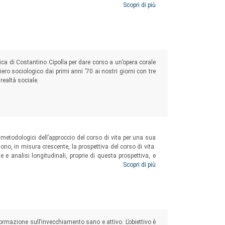
 e la capacità di risposta ai bisogni emergenti di salute.
Scopri di più
ica di Costantino Cipolla per dare corso a un’opera corale
siero sociologico dai primi anni ’70 ai nostri giorni con tre
realtà sociale.
 e metodologici dell’approccio del corso di vita per una sua
ono, in misura crescente, la prospettiva del corso di vita.
e e analisi longitudinali, proprie di questa prospettiva, e
one di
policies
che contrastino o favoriscano determinati
Scopri di più
rmazione sull’invecchiamento sano e attivo. L’obiettivo è