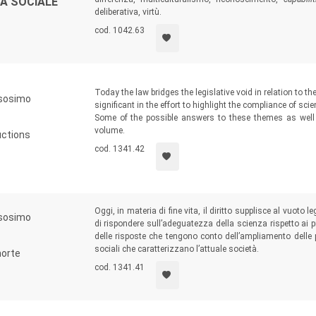
IA SOCIALE
deliberativa, virtù.
cod. 1042.63
Today the law bridges the legislative void in relation to th
rsosimo
significant in the effort to highlight the compliance of s
Some of the possible answers to these themes as well 
volume.
uctions
cod. 1341.42
Oggi, in materia di fine vita, il diritto supplisce al vuoto le
rsosimo
di rispondere sull’adeguatezza della scienza rispetto ai pr
delle risposte che tengono conto dell’ampliamento delle p
sociali che caratterizzano l’attuale società.
morte
cod. 1341.41