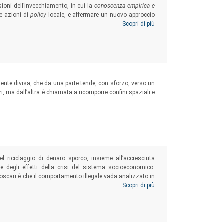
ioni dell’invecchiamento, in cui la
conoscenza empirica e
e azioni di
policy
locale, e affermare un nuovo approccio
re di una compiuta cittadinanza dell’anziano e del proprio
Scopri di più
mente divisa, che da una parte tende, con sforzo, verso un
zi, ma dall’altra è chiamata a ricomporre confini spaziali e
l riciclaggio di denaro sporco, insieme all’accresciuta
ze degli effetti della crisi del sistema socioeconomico.
’ Foscari è che il comportamento illegale vada analizzato in
tà e illegalità presentino sfaccettature e interdipendenze
Scopri di più
egorie morali del bene e del male.