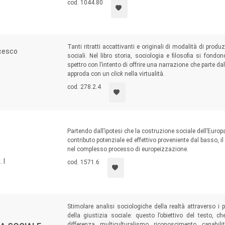
cod. 1044.80
Tanti ritratti accattivanti e originali di modalità di produz
ncesco
sociali. Nel libro storia, sociologia e filosofia si fon
spettro con l’intento di offrire una narrazione che parte da
approda con un
click
nella virtualità.
cod. 278.2.4
Partendo dall’ipotesi che la costruzione sociale dell’Europa
contributo potenziale ed effettivo proveniente dal basso, il
nel complesso processo di europeizzazione.
 I
cod. 1571.6
Stimolare analisi sociologiche della realtà attraverso i 
della giustizia sociale: questo l’obiettivo del testo, c
differenza, multiculturalismo, riconoscimento,
capabilit