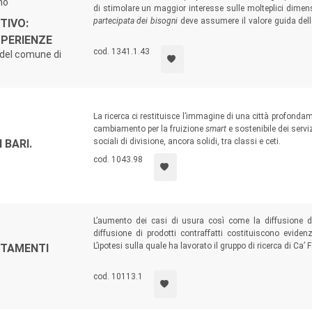
no
di stimolare un maggior interesse sulle molteplici dimens
partecipata dei bisogni
deve assumere il valore guida dell
TIVO:
culturale e professionale dell’assistenza sociale, a favo
SPERIENZE
mondo vitale.
cod. 1341.1.43
 del comune di
La ricerca ci restituisce l’immagine di una città profonda
cambiamento per la fruizione
smart
e sostenibile dei servi
sociali di divisione, ancora solidi, tra classi e ceti.
 BARI.
cod. 1043.98
L’aumento dei casi di usura così come la diffusione de
diffusione di prodotti contraffatti costituiscono eviden
L’ipotesi sulla quale ha lavorato il gruppo di ricerca di Ca
RTAMENTI
una prospettiva multifattoriale, evidenziando come legali
che non possono essere semplicemente ricondotte alle cat
cod. 10113.1