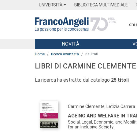
Menu
Main content
Footer
Menu
UNIVERSITÀ
BIBLIOTECA MULTIMEDIALE
chi
NOVITÀ
V
Main content
Home
ricerca avanzata
risultati
LIBRI DI CARMINE CLEMENTE
La ricerca ha estratto dal catalogo
25 titoli
Carmine Clemente, Letizia Carrera
AGEING AND WELFARE IN TRA
Social, Legal, Economic, and Mobili
for an Inclusive Society