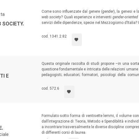
Come sono influenzate dal genere (
gender
), la genesi e 
ita
web society
? Quali esperienze e interventi
gender-oriented
servizi delle dipendenze, specie nel Mezzogiorno d’Italia? I
 SOCIETY.
risultati di un dibattito tra ricercatori, studiosi e pro
Convegno “
Salute e dipendenze di genere al Sud. Teorie e b
cod. 1341.2.82
Questa originale raccolta di studi propone –in una sorta 
questione fondamentale e intricata delle relazioni umane e
pedagogisti; educatori; formatori, psicologi della comun
TI E
lavoro, delle organizzazioni, storici, sociologi, politologi
territorio, cultura, tradizione, istituzioni e modernità.
cod. 572.6
Formulato sotto forma di ventisette lemmi, il volume cons
dall’integrazione di Teoria, Metodo e Spendibilità e indivi
a incontrare trasversalmente le diverse discipline compres
E.
di differenti corsi di laurea.
ciale