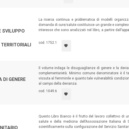
La ricerca continua e problematica di modelli organizza
domanda di cure/salute costituisce un grande e compless
interesse che sono analizzati nel libro, a partire dall’app
E SVILUPPO
malattia e salute, proseguendo sull’importanza del mov
socioeconomici e per giungere, infine, alla necessità 
cod. 1752.1
 TERRITORIALI
distretti sociosanitari e Comuni, senza dimenticare la part
Il volume indaga le disuguaglianze di genere e la devia
complementarietà. Minimo comune denominatore è il tenta
vissuta al femminile e quanto tale vulnerabilità condizion
 DI GENERE
al campo della devianza.
cod. 1049.6
Questo Libro Bianco è il frutto del lavoro collettivo di 
salute e della medicina dell’Associazione Italiana di 
scientificamente sulla configurazione del Servizio Sanita
ANITARIO