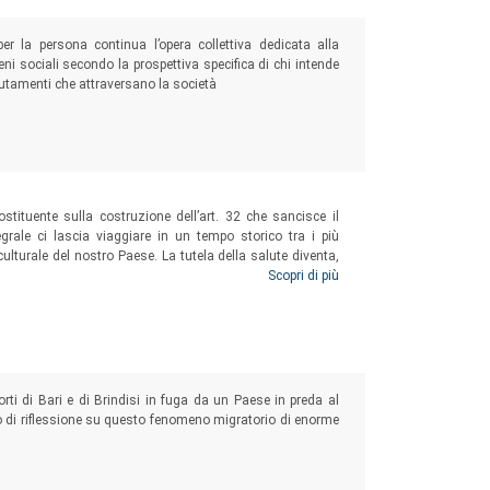
r la persona continua l’opera collettiva dedicata alla
ni sociali secondo la prospettiva specifica di chi intende
 mutamenti che attraversano la società
Costituente sulla costruzione dell’art. 32 che sancisce il
tegrale ci lascia viaggiare in un tempo storico tra i più
 e culturale del nostro Paese. La tutela della salute diventa,
o definito fondamentale in tutta la Carta Costituzionale. In
Scopri di più
tiva sociologica.
rti di Bari e di Brindisi in fuga da un Paese in preda al
o di riflessione su questo fenomeno migratorio di enorme