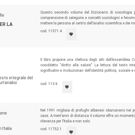
Questo secondo volume del Dizionario di sociologia pe
la
comprensione di categorie e concetti sociologici e fenome
mettere la persona al centro dell’analisi scientifica e dei
ER LA
cod. 11571.4
Il libro propone una rilettura degli atti dell’Assemblea 
cosiddetto “diritto alla salute”. La lettura del testo in
significativi e rivoluzionari dell’identità politica, sociale
su precisa intenzione dei costituenti, l’unico e solo diritt
testo integrale del
questo libro se ne attualizzano alcuni temi con la prospet
un’analisi
cod. 113.6
Nel 1991 migliaia di profughi albanesi sbarcavano nei po
lone
caos. A trent’anni di distanza il volume offre un moment
rilevanza per l’Italia e non solo.
 Italia
cod. 11752.1