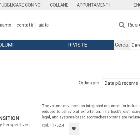
EN
PUBBLICARE CON NOI
COLLANE
APPUNTAMENTI
Ricer
 siamo
contatti
aiuto
OLUMI
RIVISTE
Cerca:
Ordina per
The volume advances an integrated argument for inclusio
reduced to behavioral exhortation. The book’s distinctive
legal, and systems-based approaches to translate inclusi
NSITION
ty Perspectives
cod. 11752.4