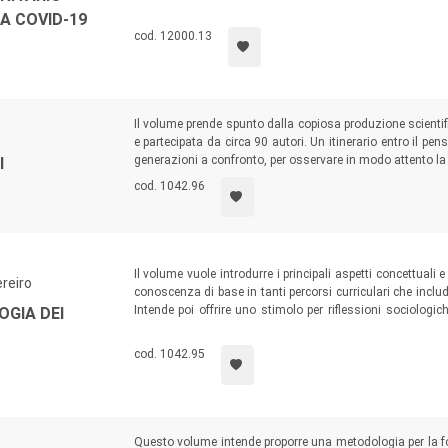
indicare alcune linee di azione per aumentarne la resilienza
A COVID-19
cod. 12000.13
Il volume prende spunto dalla copiosa produzione scientif
e partecipata da circa 90 autori. Un itinerario entro il pen
generazioni a confronto, per osservare in modo attento la 
I
cod. 1042.96
Il volume vuole introdurre i principali aspetti concettuali
reiro
conoscenza di base in tanti percorsi curriculari che includ
Intende poi offrire uno stimolo per riflessioni sociologich
OGIA DEI
sottolineare l’utilità dei corsi di vita in vista dell’adozi
fattori sociali.
cod. 1042.95
Questo volume intende proporre una metodologia per la fo