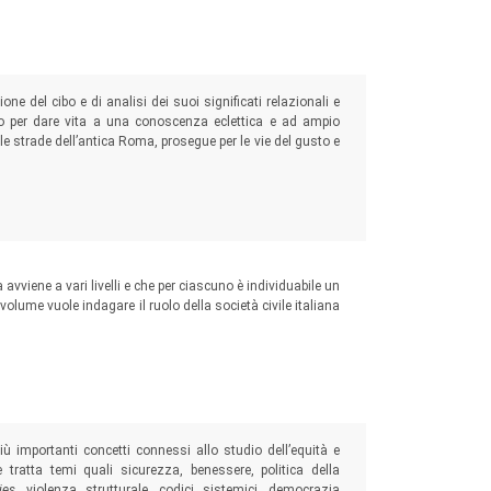
ione del cibo e di analisi dei suoi significati relazionali e
dono per dare vita a una conoscenza eclettica e ad ampio
lle strade dell’antica Roma, prosegue per le vie del gusto e
 avviene a vari livelli e che per ciascuno è individuabile un
 volume vuole indagare il ruolo della società civile italiana
più importanti concetti connessi allo studio dell’equità e
he tratta temi quali sicurezza, benessere, politica della
ies
, violenza strutturale, codici sistemici, democrazia