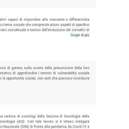
tivi capaci di rispondere alla crescente e differenziata
o tema sociale che comprende alcuni aspetti di specifico
arato concettuale e teorico dell’evoluzione del concetto di
imento della promozione della salute e dei determinanti
Scopri di più
di sviluppare forme di
partnership
tra Azienda sanitaria,
ecipazione dei cittadini.
nza di genere, sulla scorta della presunzione della loro
tivo di approfondire i termini di vulnerabilità sociale
i le opportunità sociali, con esiti che possono ricondurre
una ventina di sociologi della Sezione di Sociologia della
Sociologia (AIS). Con tale lavoro si è inteso indagare
rio Nazionale (SSN) di fronte alla pandemia da Covid-19 e