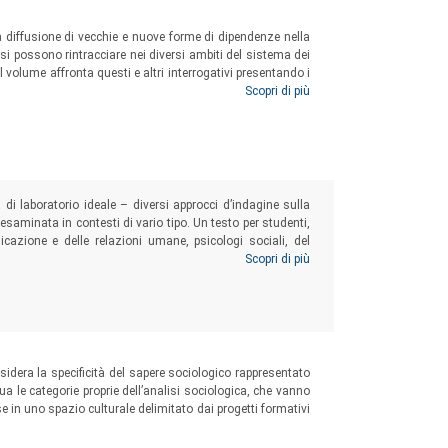
la diffusione di vecchie e nuove forme di dipendenze nella
si possono rintracciare nei diversi ambiti del sistema dei
l volume affronta questi e altri interrogativi presentando i
fessionisti del settore delle dipendenze all’indomani del
Scopri di più
uone prassi nella web society
”.
di laboratorio ideale – diversi approcci d’indagine sulla
saminata in contesti di vario tipo. Un testo per studenti,
icazione e delle relazioni umane, psicologi sociali, del
, criminologi e tutti coloro che si occupano del rapporto fra
Scopri di più
idera la specificità del sapere sociologico rappresentato
dua le categorie proprie dell’analisi sociologica, che vanno
e in uno spazio culturale delimitato dai progetti formativi