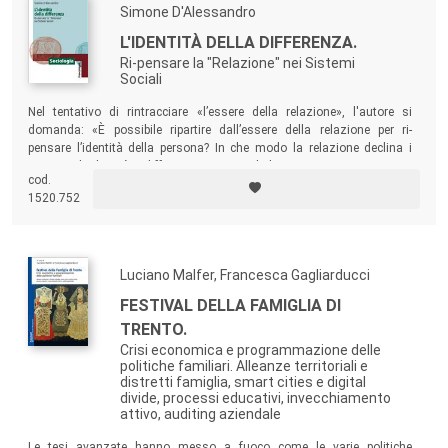
Simone D'Alessandro
L'IDENTITÀ DELLA DIFFERENZA.
Ri-pensare la "Relazione" nei Sistemi
Sociali
Nel tentativo di rintracciare «l’essere della relazione», l'autore si
domanda: «È possibile ripartire dall’essere della relazione per ri-
pensare l’identità della persona? In che modo la relazione declina i
concetti di identità e differenza? Con quale linguaggio si ri-costruisce
cod.
l’identità dell’essere della relazione?»
1520.752
Luciano Malfer, Francesca Gagliarducci
FESTIVAL DELLA FAMIGLIA DI
TRENTO.
Crisi economica e programmazione delle
politiche familiari. Alleanze territoriali e
distretti famiglia, smart cities e digital
divide, processi educativi, invecchiamento
attivo, auditing aziendale
Le tesi avanzate hanno messo a fuoco come le varie politiche