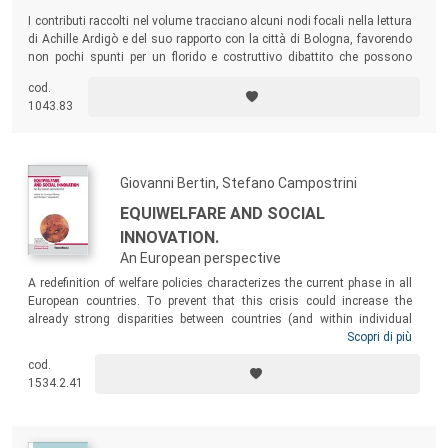
I contributi raccolti nel volume tracciano alcuni nodi focali nella lettura
di Achille Ardigò e del suo rapporto con la città di Bologna, favorendo
non pochi spunti per un florido e costruttivo dibattito che possono
riflettersi nel contesto bolognese, nella convinzione insita
cod.
trasversalmente in questo testo che la riflessione ardigoiana sul
1043.83
welfare ha esercitato e continua ad esercitare a Bologna un’influenza
importante.
Giovanni Bertin, Stefano Campostrini
EQUIWELFARE AND SOCIAL
INNOVATION.
An European perspective
A redefinition of welfare policies characterizes the current phase in all
European countries. To prevent that this crisis could increase the
already strong disparities between countries (and within individual
countries) it is important to better understand what is happening, and
Scopri di più
to find a common platform for analysis and comparison. This book
cod.
tries to start the discussion on these themes involving colleagues
1534.2.41
who are working to investigate this process of transformation within
Europe.