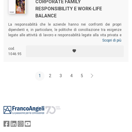
CORPORATE FAMILY
RESPONSIBILITY E WORK-LIFE
BALANCE
La responsabilità che le aziende hanno nei confronti dei propri
dipendenti e, in particolare, le politiche di conciliazione tra esigenze
legate alle attività di lavoro e responsabilità legate alla vita privata e
familiare. Il volume mira a ricostruire una sorta di “stato dell’arte” del
Scopri di più
tema, che possa costituire una valida base per tutti quegli studiosi che
cod.
potranno in futuro essere interessati a svolgere ricerche di carattere
1046.95
maggiormente analitico ed empirico.
1
2
3
4
5
Footer