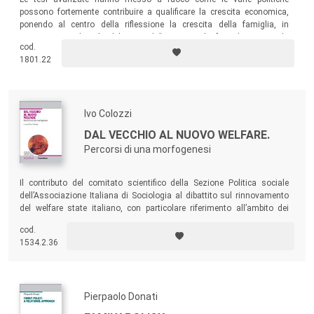
possono fortemente contribuire a qualificare la crescita economica,
ponendo al centro della riflessione la crescita della famiglia, in
coerenza con il titolo del Festival “Se cresce la famiglia, cresce la
cod.
società”.
1801.22
Ivo Colozzi
DAL VECCHIO AL NUOVO WELFARE.
Percorsi di una morfogenesi
Il contributo del comitato scientifico della Sezione Politica sociale
dell’Associazione Italiana di Sociologia al dibattito sul rinnovamento
del welfare state italiano, con particolare riferimento all’ambito dei
servizi e degli interventi sociali territoriali.
cod.
1534.2.36
Pierpaolo Donati