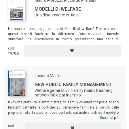
Mauro Moruzzi, Riccardo Prandini
MODELLI DI WELFARE
Una discussione critica
Ha ancora senso, oggi, parlare di Modelli di welfare? E in che cosa
questi Modelli farebbero la differenza? Questo volume intende
stimolare una discussione in merito, presentando una serie di
riflessioni che pongono al centro il futuro del welfare nazionale e
cod.
locale.
1970.5
Luciano Malfer
NEW PUBLIC FAMILY MANAGEMENT
Welfare generativo, Family mainstreaming,
networking e partnership
Il volume prefigura le amministrazioni family oriented che posizionano
baricentricamente le politiche sul benessere familiare al centro delle
proprie attività. In questo nuovo contesto culturale si delinea il modello
di amministrazione del “New Public Family Management” che
Scopri di più
implementa nuovi strumenti di gestione delle politiche familiari quali le
cod.
certificazioni familiari, i distretti famiglia, i marchi e gli standard