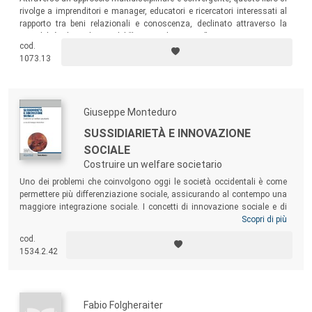
rivolge a imprenditori e manager, educatori e ricercatori interessati al
rapporto tra beni relazionali e conoscenza, declinato attraverso la
sensibilità e la ricchezza del “lavoroperlapersona”.
cod.
1073.13
Giuseppe Monteduro
SUSSIDIARIETÀ E INNOVAZIONE
SOCIALE
Costruire un welfare societario
Uno dei problemi che coinvolgono oggi le società occidentali è come
permettere più differenziazione sociale, assicurando al contempo una
maggiore integrazione sociale. I concetti di innovazione sociale e di
sussidiarietà rappresentano due chiavi di volta per affrontare e
Scopri di più
sciogliere il dilemma. Partendo da questa idea condivisa, gli autori
cod.
approfondiscono l’analisi dei concetti, presentano esempi della loro
1534.2.42
applicazione a livello locale e offrono suggerimenti per la loro
implementazione.
Fabio Folgheraiter