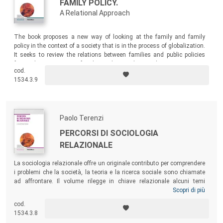
FAMILY POLICY.
A Relational Approach
The book proposes a new way of looking at the family and family
policy in the context of a society that is in the process of globalization.
It seeks to review the relations between families and public policies
from the viewpoint of relational sociology. This viewpoint is
cod.
‘differential’, that is it highlights what makes a difference in building
1534.3.9
family relations in one way or another.
Paolo Terenzi
PERCORSI DI SOCIOLOGIA
RELAZIONALE
La sociologia relazionale offre un originale contributo per comprendere
i problemi che la società, la teoria e la ricerca sociale sono chiamate
ad affrontare. Il volume rilegge in chiave relazionale alcuni temi
fondamentali della sociologia: il concetto di relazione sociale; il ruolo
Scopri di più
della persona nell’emergenza delle soggettività sociali e quello della
cod.
cultura nelle trasformazioni sociali; la morfogenesi della famiglia;
1534.3.8
l’analisi delle reti sociali.