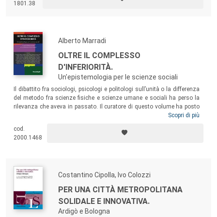
1801.38
famiglia, le premialità, la sussidiarietà orizzontale, ecc.
Alberto Marradi
OLTRE IL COMPLESSO
D'INFERIORITÀ.
Un'epistemologia per le scienze sociali
Il dibattito fra sociologi, psicologi e politologi sull’unità o la differenza
del metodo fra scienze fisiche e scienze umane e sociali ha perso la
rilevanza che aveva in passato. Il curatore di questo volume ha posto
il problema durante il primo Congresso latinoamericano di
Scopri di più
Metodologia, invitando i colleghi a prendere posizione sull’argomento.
cod.
Ne è nata questa antologia, il cui curatore sottopone alla comunità
2000.1468
scientifica il progetto di formulare un’epistemologia specifica per le
scienze sociali, autonoma dalle scienze naturali nel vocabolario e nel
metodo.
Costantino Cipolla, Ivo Colozzi
PER UNA CITTÀ METROPOLITANA
SOLIDALE E INNOVATIVA.
Ardigò e Bologna