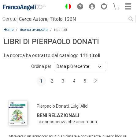
Menu
Cerca:
Main content
Home
ricerca avanzata
risultati
LIBRI DI PIERPAOLO DONATI
La ricerca ha estratto dal catalogo
111 titoli
Ordina per
1
2
3
4
5
Pierpaolo Donati, Luigi Alici
BENI RELAZIONALI
La conoscenza che accomuna
Attraverso un approccio multidisciplinare e convergente, questo libro si