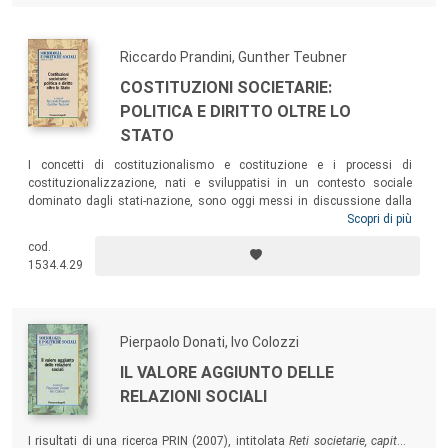
Riccardo Prandini, Gunther Teubner
COSTITUZIONI SOCIETARIE:
POLITICA E DIRITTO OLTRE LO
STATO
I concetti di costituzionalismo e costituzione e i processi di
costituzionalizzazione, nati e sviluppatisi in un contesto sociale
dominato dagli stati-nazione, sono oggi messi in discussione dalla
globalizzazione, che genera la società-mondo. Alla luce di tale rischio,
Scopri di più
il volume si interroga sul ruolo che potrà rivestire il diritto nel
cod.
necessario tentativo di limitare i sempre più irresponsabili poteri che
1534.4.29
tendono a colonizzare e alienare il sociale.
Pierpaolo Donati, Ivo Colozzi
IL VALORE AGGIUNTO DELLE
RELAZIONI SOCIALI
I risultati di una ricerca PRIN (2007), intitolata
Reti societarie, capitale