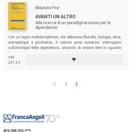
Maurizio Fea
AVANTI UN ALTRO
Alla ricerca di un paradigma nuovo per le
dipendenze
Con un taglio multidisciplinare, che abbraccia filosofia, biologia, etica,
antropologia e psichiatria, il volume pone numerosi interrogativi
sull’ontologia della dipendenza, cercando di andare oltre lo sguardo
finora adottato, spesso incentrato solo sulla scienza medica.
cod.
231.3.3
1
2
Footer