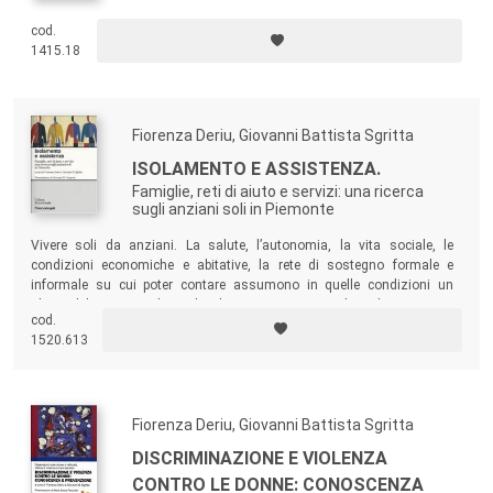
cod.
1415.18
Fiorenza Deriu, Giovanni Battista Sgritta
ISOLAMENTO E ASSISTENZA.
Famiglie, reti di aiuto e servizi: una ricerca
sugli anziani soli in Piemonte
Vivere soli da anziani. La salute, l’autonomia, la vita sociale, le
condizioni economiche e abitative, la rete di sostegno formale e
informale su cui poter contare assumono in quelle condizioni un
rilievo del tutto peculiare. Il volume presenta i risultati di una vasta
cod.
indagine, condotta su un campione di circa 1300 anziani
1520.613
ultrasettantacinquenni che al momento dell’intervista vivevano soli.
Fiorenza Deriu, Giovanni Battista Sgritta
DISCRIMINAZIONE E VIOLENZA
CONTRO LE DONNE: CONOSCENZA