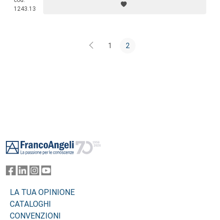
cod.
1243.13
1
2
Footer
LA TUA OPINIONE
CATALOGHI
CONVENZIONI