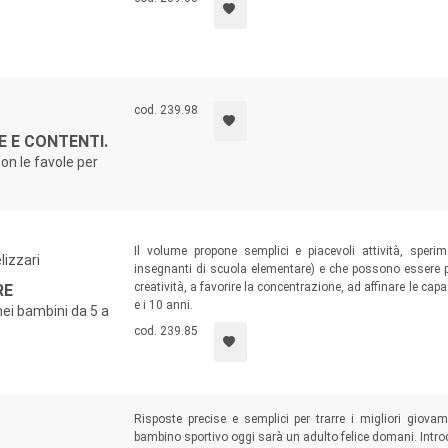
cod. 239.98
E E CONTENTI.
on le favole per
Il volume propone semplici e piacevoli attività, speri
lizzari
insegnanti di scuola elementare) e che possono essere p
creatività, a favorire la concentrazione, ad affinare le capa
RE
e i 10 anni.
nei bambini da 5 a
cod. 239.85
Risposte precise e semplici per trarre i migliori giovam
bambino sportivo oggi sarà un adulto felice domani. Intro