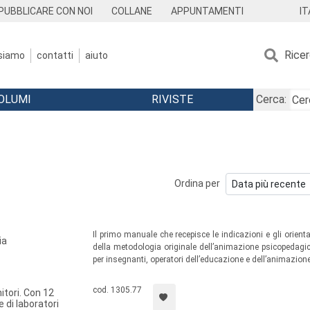
IT
PUBBLICARE CON NOI
COLLANE
APPUNTAMENTI
Rice
 siamo
contatti
aiuto
OLUMI
RIVISTE
Cerca:
Ordina per
Il primo manuale che recepisce le indicazioni e gli orien
ia
della metodologia originale dell’animazione psicopedag
per insegnanti, operatori dell’educazione e dell’animazione
obiettivi sia didattici sia socio-affettivi tesi al raggiun
civile.
cod. 1305.77
itori. Con 12
 di laboratori