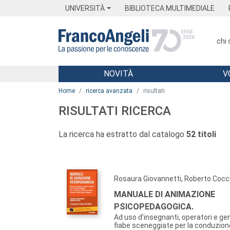
Menu
Main content
Footer
Menu
UNIVERSITÀ
BIBLIOTECA MULTIMEDIALE
chi
NOVITÀ
V
Main content
Home
ricerca avanzata
risultati
RISULTATI RICERCA
La ricerca ha estratto dal catalogo
52 titoli
Rosaura Giovannetti, Roberto Cocc
MANUALE DI ANIMAZIONE
PSICOPEDAGOGICA.
Ad uso d'insegnanti, operatori e gen
fiabe sceneggiate per la conduzione