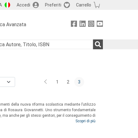
A
Accedi
Preferiti
Carrello
rca Avanzata
1
2
3
tamenti della nuova riforma scolastica mediante l’utilizzo
ica di Rosaura Giovannetti. Uno strumento fondamentale
, ma anche per gli stessi genitori, per il conseguimento di
gimento dello sviluppo del sé e delle capacità di convivenza
Scopri di più