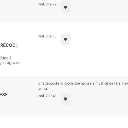
cod. 239.72
cod. 239.60
PRECOCI,
duca il
ogni ragazzo
Una proposta di giochi (semplici e simpatici) da fare insie
amici.
LESE
cod. 239.48