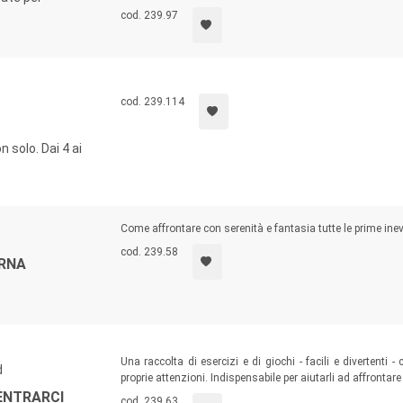
cod. 239.97
cod. 239.114
n solo. Dai 4 ai
Come affrontare con serenità e fantasia tutte le prime inevit
cod. 239.58
ERNA
Una raccolta di esercizi e di giochi - facili e divertenti 
d
proprie attenzioni. Indispensabile per aiutarli ad affrontare
ENTRARCI
cod. 239.63