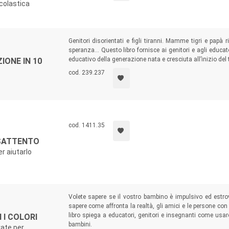
colastica
Genitori disorientati e figli tiranni. Mamme tigri e papà 
speranza… Questo libro fornisce ai genitori e agli educat
educativo della generazione nata e cresciuta all’inizio del 
IONE IN 10
cod. 239.237
cod. 1411.35
ISATTENTO
r aiutarlo
Volete sapere se il vostro bambino è impulsivo ed estrove
sapere come affronta la realtà, gli amici e le persone con 
libro spiega a educatori, genitori e insegnanti come usare i
 I COLORI
bambini.
rate per