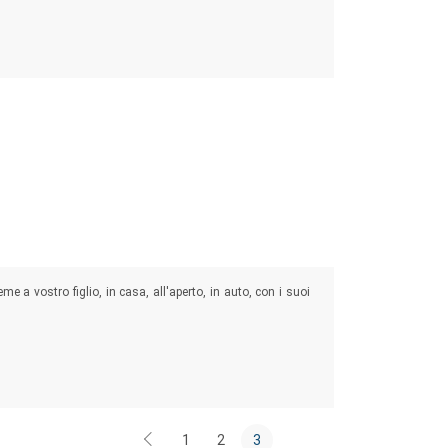
me a vostro figlio, in casa, all'aperto, in auto, con i suoi
1
2
3