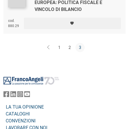
EUROPEA: POLITICA FISCALE E
VINCOLO DI BILANCIO
cod.
880.29
1
2
3
Footer
LA TUA OPINIONE
CATALOGHI
CONVENZIONI
LAVORARE CON NOI