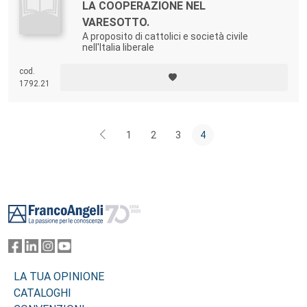
LA COOPERAZIONE NEL
VARESOTTO.
A proposito di cattolici e società civile
nell'Italia liberale
cod.
1792.21
1
2
3
4
Footer
LA TUA OPINIONE
CATALOGHI