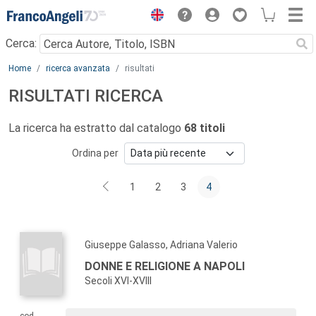
Menu
Cerca:
Main content
Home
ricerca avanzata
risultati
RISULTATI RICERCA
La ricerca ha estratto dal catalogo
68 titoli
Ordina per
1
2
3
4
Giuseppe Galasso, Adriana Valerio
DONNE E RELIGIONE A NAPOLI
Secoli XVI-XVIII