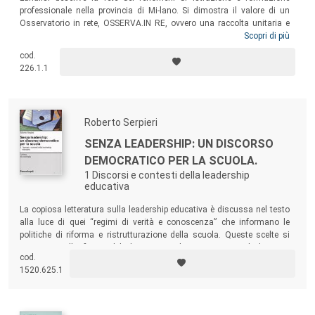
professionale nella provincia di Mi-lano. Si dimostra il valore di un
Osservatorio in rete, OSSERVA.IN RE, ovvero una raccolta unitaria e
integrata dei dati di scolarità e formazione degli studenti in obbligo
Scopri di più
formativo, in grado di offrire una visione complessiva quantitativa e
cod.
qualitativa per permettere efficaci interventi di programma-zione
226.1.1
dell’offerta sul territorio in forma integrata come prescrive la legge.
Roberto Serpieri
SENZA LEADERSHIP: UN DISCORSO
DEMOCRATICO PER LA SCUOLA.
1 Discorsi e contesti della leadership
educativa
La copiosa letteratura sulla leadership educativa è discussa nel testo
alla luce di quei “regimi di verità e conoscenza” che informano le
politiche di riforma e ristrutturazione della scuola. Queste scelte si
centrano sulla figura del dirigente scolastico, come nel discorso
cod.
manageriale, o piuttosto su visioni processuali della leadership
1520.625.1
distribuita, come nel discorso democratico-critico.