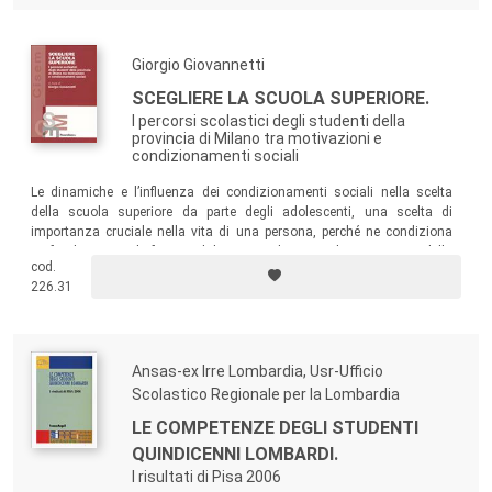
Giorgio Giovannetti
SCEGLIERE LA SCUOLA SUPERIORE.
I percorsi scolastici degli studenti della
provincia di Milano tra motivazioni e
condizionamenti sociali
Le dinamiche e l’influenza dei condizionamenti sociali nella scelta
della scuola superiore da parte degli adolescenti, una scelta di
importanza cruciale nella vita di una persona, perché ne condiziona
profondamente il futuro dal punto di vista lavorativo e della
cod.
collocazione sociale. Dalla ricerca emerge come la condizione
226.31
economica e culturale delle famiglie di provenienza degli studenti
influenzi fortemente la scelta scolastica...
Ansas-ex Irre Lombardia, Usr-Ufficio
Scolastico Regionale per la Lombardia
LE COMPETENZE DEGLI STUDENTI
QUINDICENNI LOMBARDI.
I risultati di Pisa 2006