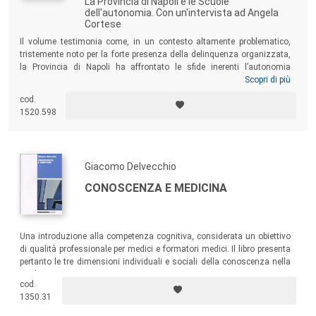
La Provincia di Napoli e le Scuole
dell'autonomia. Con un'intervista ad Angela
Cortese
Il volume testimonia come, in un contesto altamente problematico,
tristemente noto per la forte presenza della delinquenza organizzata,
la Provincia di Napoli ha affrontato le sfide inerenti l’autonomia
scolastica, mobilitando risorse e attivando “fiducia” per costruire
Scopri di più
logiche di rete. La
governance
viene concretamente realizzata come
cod.
nuove pratiche di lavoro, di decisione e di attuazione per le politiche
1520.598
scolastiche della Provincia di Napoli.
Giacomo Delvecchio
CONOSCENZA E MEDICINA
Una introduzione alla competenza cognitiva, considerata un obiettivo
di qualità professionale per medici e formatori medici. Il libro presenta
pertanto le tre dimensioni individuali e sociali della conoscenza nella
medicina.
cod.
1350.31