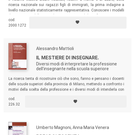
ricerca nazionale sui ragazzi figli di immigrati, la prima indagine a
livello nazionale statisticamente rappresentativa. Conoscere i modelli
di inserimento delle seconde generazioni vuol dire infatti immaginare
cod.
quali potranno essere nei prossimi anni gli scenari evolutivi della
2000.1272
società italiana.
Alessandro Mattioli
IL MESTIERE DI INSEGNARE.
Diversi modi di interpretare la professione
dell'insegnante nella scuola superiore
La ricerca tenta di ricostruire ciò che sono, fanno e pensano i docenti
delle scuole superiori della provincia di Milano, mettendo a confronto i
motivi della scelta della professione e i diversi modi di intenderla con
le aree più cruciali dell’operare a scuola: la formazione iniziale e in
cod.
servizio; le scelte didattiche e valutative; i rapporti con gli studenti; la
226.32
soddisfazione…
Umberto Magnoni, Anna Maria Venera