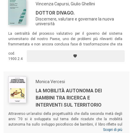
Vincenza Capursi, Giulio Ghellini
DOTTOR DIVAGO.
Discernere, valutare e governare la nuova
università
La centralità del processo valutativo per il governo del sistema
universitario del nostro Paese, uno dei problemi più rilevanti della
frammentata e non ancora conclusa fase di trasformazione che sta
interessando l’Università da oltre un decennio. Il testo cerca di fornire
cod.
alcuni chiarimenti in merito al ruolo effettivo che la valutazione può
1900.2.4
avere per determinare il cambiamento.
Monica Vercesi
LA MOBILITÀ AUTONOMA DEI
BAMBINI TRA RICERCA E
INTERVENTI SUL TERRITORIO
Attraverso un’analisi della progettualità che dalla seconda metà degli
anni ’70 si è sviluppata sul tema delle ricadute che la mobilità
autonoma ha sullo sviluppo psicofisico dei bambini, il libro riflette sul
ruolo che al suo interno è stato dato ai bisogni e ai diritti dei bambini.
Scopri di più