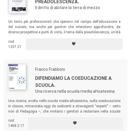
PREADOLESCENZA.
Il diritto di abitare la terra di mezzo
Un testo per professionisti che operano nel campo dell’educazione e
del sociale, ma anche per genitori che intendono approfondire, da
diverse prospettive e punti di vista, il tema della preadolescenza, un’età
di transizione caratterizzata da una tensione verso l’autonomia che
cod.
implica la messa in discussione dei modelli acquisiti nell’infanzia.
1257.21
Franco Frabboni
DIFENDIAMO LA COEDUCAZIONE A
SCUOLA.
Una ricerca nella scuola media altoatesina
Una ricerca, svolta nelle scuole medie altoatesine, sulla coeducazione
in classe, minacciata oggi da sedicenti e stravaganti “esperti” – certo
non di Pedagogia –, che invitano i genitori a reclamare nella scuola
pubblica la divisione della propria utenza in aule separate:
speciali
(per i
cod.
disabili),
etniche
(per gli extracomunitari) e
monogenere
(per i maschi e
1408.2.17
per le femmine).