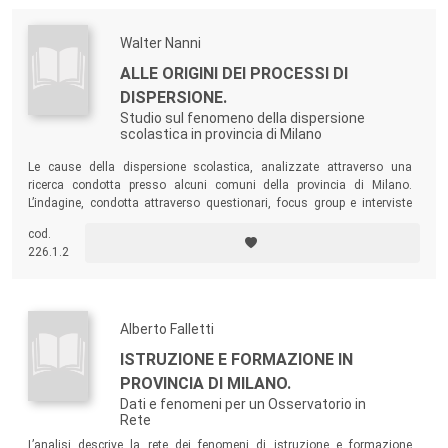
Walter Nanni
ALLE ORIGINI DEI PROCESSI DI
DISPERSIONE.
Studio sul fenomeno della dispersione
scolastica in provincia di Milano
Le cause della dispersione scolastica, analizzate attraverso una
ricerca condotta presso alcuni comuni della provincia di Milano.
L’indagine, condotta attraverso questionari, focus group e interviste
bio-grafiche, esamina anche situazioni affini all’abbandono, come i
cod.
fenomeni di disaffezione e crisi del senso di appartenenza alla
226.1.2
dimensione scuola-classe e i casi di inadempienza scolastica.
Alberto Falletti
ISTRUZIONE E FORMAZIONE IN
PROVINCIA DI MILANO.
Dati e fenomeni per un Osservatorio in
Rete
L’analisi descrive la rete dei fenomeni di istruzione e formazione