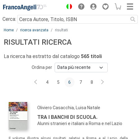
Menu
Cerca:
Main content
Home
ricerca avanzata
risultati
RISULTATI RICERCA
La ricerca ha estratto dal catalogo
565 titoli
Ordina per
4
5
6
7
8
Oliviero Casacchia, Luisa Natale
TRA I BANCHI DI SCUOLA.
Alunni stranieri e italiani a Roma e nel Lazio
Il volume illustra alcuni risultati, relativi a Roma e al Lazio, della