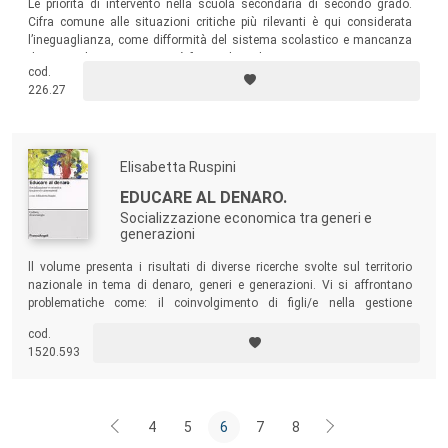
Le priorità di intervento nella scuola secondaria di secondo grado.
Cifra comune alle situazioni critiche più rilevanti è qui considerata
l’ineguaglianza, come difformità del sistema scolastico e mancanza
di autentiche pari opportunità fra studenti diversi.
cod.
226.27
Elisabetta Ruspini
EDUCARE AL DENARO.
Socializzazione economica tra generi e
generazioni
ll volume presenta i risultati di diverse ricerche svolte sul territorio
nazionale in tema di denaro, generi e generazioni. Vi si affrontano
problematiche come: il coinvolgimento di figli/e nella gestione
quotidiana delle finanze familiari e nelle decisioni finanziarie; le
cod.
differenze di genere nella trasmissione delle conoscenze sulla
1520.593
situazione finanziaria della famiglia; la gestione del denaro da parte di
figli/e (paghetta, acquisti)…
4
5
6
7
8