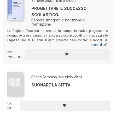
Simone Giusti, Milva Bruschi
PROGETTARE IL SUCCESSO
SCOLASTICO.
Percorsi integrati di istruzione e
formazione
La Regione Toscana ha messo in campo iniziative progettuali e
normative tese a garantire il successo scolastico di tutti i ragazzi e le
ragazze fino ai 18 anni. Il libro presenta casi concreti e modelli di
riferimento per attuare l’integrazione tra gli attori del sistema
Scopri di più
educativo e per migliorare l’efficacia e l’efficienza delle azioni di
cod.
orientamento, di formazione professionale e di istruzione che si
292.2.103
possono attuare soprattutto all’interno del sistema scolastico.
Enrico Strobino, Maurizio Vitali
SUONARE LA CITTÀ
cod.
631.5