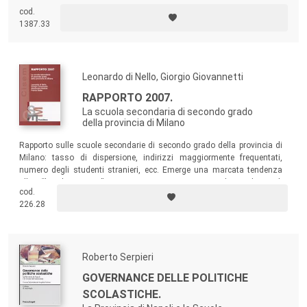
Un libro per tutti coloro che si occupano di studiare il rapporto tra i
cod.
bambini e gli spazi extradomestici e di elaborare strategie per ricreare
1387.33
città più a misura di bambino.
Leonardo di Nello, Giorgio Giovannetti
RAPPORTO 2007.
La scuola secondaria di secondo grado
della provincia di Milano
Rapporto sulle scuole secondarie di secondo grado della provincia di
Milano: tasso di dispersione, indirizzi maggiormente frequentati,
numero degli studenti stranieri, ecc. Emerge una marcata tendenza
alla “licealizzazione”, una presenza crescente di studenti di
cod.
nazionalità non italiana, una dispersione elevata.
226.28
Roberto Serpieri
GOVERNANCE DELLE POLITICHE
SCOLASTICHE.