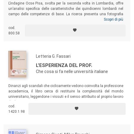
L’indagine Ocse Pisa, svolta per la seconda volta in Lombardia, offre
un’analisi specifica delle caratteristiche dei quindicenni lombardi nel
campo delle competenze di base. La ricerca presenta una fotografia
dettagliata dei risultati e delle loro relazioni con le caratteristiche
Scopri di più
individuali degli studenti, quali il genere, la provenienza, la
cod.
motivazione e l’interesse, e con i processi messi in atto dalle scuole
800.58
concernenti fra l’altro la presenza e l’uso delle risorse e il clima.
Letteria G. Fassari
L'ESPERIENZA DEL PROF.
Che cosa si fa nelle università italiane
Dinanzi agli scandali che ciclicamente vedono coinvolta la professione
accademica, il libro cerca di restituire la complessità del mondo
universitario, leggendone i vissuti e il senso attribuito al proprio lavoro
da docenti e ricercatori.
cod.
1420.1.98