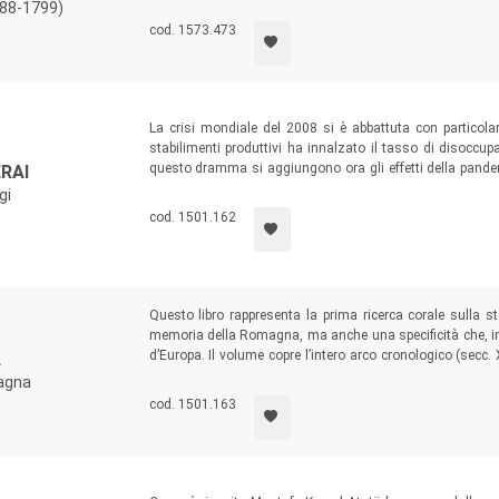
indelebile nel dibattito britannico sette-ottocentesco. I
788-1799)
importante cominciava già a essere tracciata.
cod. 1573.473
La crisi mondiale del 2008 si è abbattuta con particola
stabilimenti produttivi ha innalzato il tasso di disoccup
questo dramma si aggiungono ora gli effetti della pande
RAI
assetto già precario, con previsioni ben peggiori per i m
gi
percorsa dal lavoro nelle Marche a partire dall’Unità.
cod. 1501.162
Questo libro rappresenta la prima ricerca corale sulla st
memoria della Romagna, ma anche una specificità che, in t
d’Europa. Il volume copre l’intero arco cronologico (secc. 
À
soprattutto tutte le culture politiche (comunista, socialis
magna
che hanno contribuito alla fioritura di questi luoghi di ag
cod. 1501.163