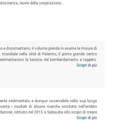
seudoscienza, teorie della cospirazione…
ico e documentario, il volume prende in esame le misure di
 mondiale nella città di Palermo, il primo grande centro
sperimentarono la tecnica del bombardamento a tappeto.
no consente alla storiografia di riflettere sullo scarto
Scopri di più
 provvedimenti legislativi da parte dell’autorità centrale e
mente sedimentato e dunque osservabile nella sua lunga
enta i risultati di alcune ricerche condotte nell’ambito
ndazione
, istituito nel 2015 a Sabaudia allo scopo di creare
della nascita e del fallimento delle comunità politiche in
Scopri di più