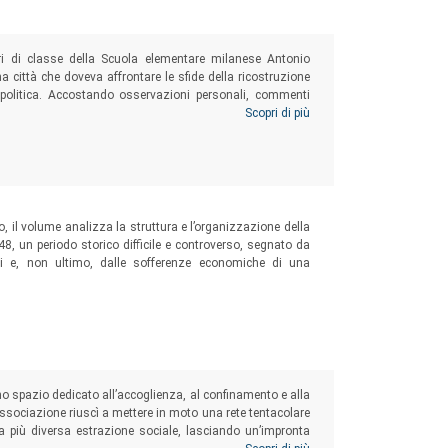
ri di classe della Scuola elementare milanese Antonio
a città che doveva affrontare le sfide della ricostruzione
politica. Accostando osservazioni personali, commenti
critti aprono uno spiraglio inedito sulle condizioni di vita
Scopri di più
ria della nuova Italia democratica.
to, il volume analizza la struttura e l’organizzazione della
8, un periodo storico difficile e controverso, segnato da
iali e, non ultimo, dalle sofferenze economiche di una
no spazio dedicato all’accoglienza, al confinamento e alla
’associazione riuscì a mettere in moto una rete tentacolare
ella più diversa estrazione sociale, lasciando un’impronta