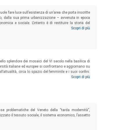
uole fare luce sull’esistenza di un’area che porta inscritte
empo, dalla sua prima urbanizzazione – avvenuta in epoca
onomica e sociale. L’intento è di restituire la storia del
azione alla voce delle persone che lo abitano e lo hanno
Scopri di più
llo splendore dei mosaici del VI secolo nella basilica di
ersità italiane ed europee si confrontano e aggiornano su
’attualità, circa lo spazio del femminile e i suoi confini.
 ridefinito in chiave interdisciplinare e nel tempo lungo,
Scopri di più
n età moderna alle esperienze antifasciste del Novecento.
sse problematiche del Veneto della “tarda modernità”,
izzato il tessuto sociale, il sistema economico, l’assetto