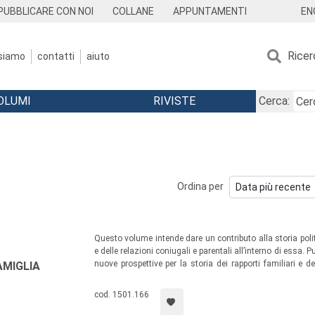
EN
PUBBLICARE CON NOI
COLLANE
APPUNTAMENTI
Ricer
 siamo
contatti
aiuto
OLUMI
RIVISTE
Cerca:
Ordina per
Questo volume intende dare un contributo alla storia poli
e delle relazioni coniugali e parentali all’interno di essa.
nuove prospettive per la storia dei rapporti familiari e de
FAMIGLIA
studio del ricchissimo archivio Colocci Vespucci, famiglia 
cod. 1501.166