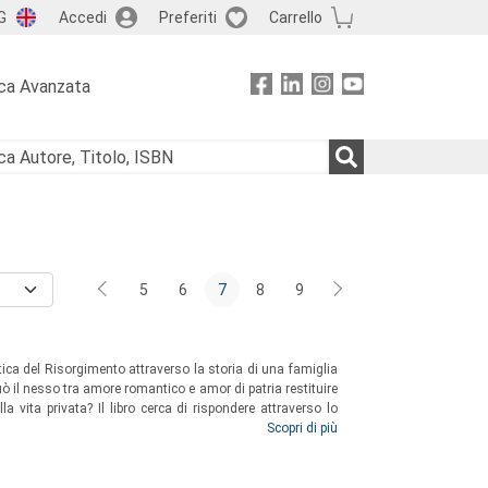
G
Accedi
Preferiti
Carrello
ca Avanzata
5
6
7
8
9
tica del Risorgimento attraverso la storia di una famiglia
 Può il nesso tra amore romantico e amor di patria restituire
lla vita privata? Il libro cerca di rispondere attraverso lo
di cui si ripercorrono le vicende dal 1831 al 1867.
Scopri di più