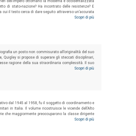
neri dell’Impero ottomano la moderna e occidentalizzata
tto di stato-nazione? Ha incontrato delle resistenze? E
a cui il testo cerca di dare seguito attraverso un’accurata
ra di Atatürk – il padre della patria per alcuni, un despota
Scopri di più
olume.
riografia un posto non commisurato all’originalità del suo
e, Quigley si propose di superare gli steccati disciplinari,
ndesse ragione della sua straordinaria complessità. Il suo
 finanziario a cavallo tra Otto e Novecento, apre degli
Scopri di più
a leggere con le sue feconde categorie interpretative.
erativo dal 1945 al 1958, fu il soggetto di coordinamento e
tari in Italia. Il volume ricostruisce le vicende dell’Alto
tarie che maggiormente preoccuparono la classe dirigente
i relativi all’Acis, dalla legge istitutiva al decreto di
Scopri di più
ni per i malati di tubercolosi alla proposta di legge poi