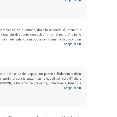
 moderni riformatori erano di là da venire, ma una strada
Scopri di più
re violenza nelle Marche, dove la chiusura di imprese e
azione più di quanto non abbia fatto nel resto d’Italia. A
mia influenzale, che in poche settimane ha sconvolto un
esi a venire. Un motivo per riflettere sulla lunga strada
Scopri di più
oria delle case del popolo, un pezzo dell’identità e della
ermini di consistenza, non ha eguali nel resto d’Italia e
XIX-XXI), le tre province (Ravenna, Forlì-Cesena, Rimini) e
ta, repubblicana, e in misura minore cattolica e anarchica)
Scopri di più
gregazione.