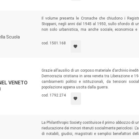
Il volume presenta le Cronache che chiudono i Regist
Stoppani, negli anni dal 1945 al 1950, sullo sfondo di un
non solo urbanistica, ma anche sociale, economica e 
confidenziali e obiettivi didattici da raggiungere, questi s
ella Scuola
degli allievi e delle loro famiglie in anni cruciali per la sto
cod. 1501.168
Grazie all’ausilio di un corposo materiale d’archivio inedi
Democrazia cristiana in area veneta tra Liberazione e 194
cambiamenti politici e istituzionali, da tensioni soc
NEL VENETO
popolazione appena uscita dalla guerra.
8
cod. 1792.274
La Philanthropic Society costituisce il primo abbozzo di u
rieducazione dei minori ritenuti socialmente pericolosi. L
di notabili, giudici, magistrati e semplici benefattori d