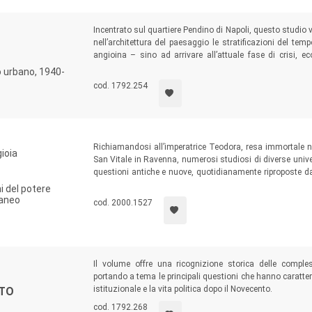
Incentrato sul quartiere Pendino di Napoli, questo studio v
nell’architettura del paesaggio le stratificazioni del t
angioina – sino ad arrivare all’attuale fase di crisi, ec
quartiere attraverso la memoria orale, affidando la narr
 urbano, 1940-
abitato.
cod. 1792.254
Richiamandosi all’imperatrice Teodora, resa immortale ne
ioia
San Vitale in Ravenna, numerosi studiosi di diverse univ
questioni antiche e nuove, quotidianamente riproposte dall
Una nuova formulazione del tema della sovranità femminile,
i del potere
dall’antichità classica al medioevo, dall’ascesa sociale i
raneo
cod. 2000.1527
Il volume offre una ricognizione storica delle comple
portando a tema le principali questioni che hanno caratter
istituzionale e la vita politica dopo il Novecento.
NTO
cod. 1792.268