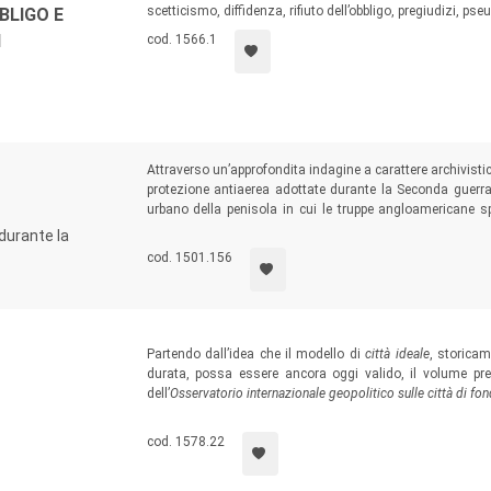
scetticismo, diffidenza, rifiuto dell’obbligo, pregiudizi, p
BLIGO E
I
cod. 1566.1
Attraverso un’approfondita indagine a carattere archivist
protezione antiaerea adottate durante la Seconda guerra
urbano della penisola in cui le truppe angloamericane 
L’inedita ricostruzione dello scenario bellico palermita
durante la
esistente, nel totalitarismo fascista, tra l’emanazione dei
cod. 1501.156
l’effettiva attuazione di tali misure su base locale.
Partendo dall’idea che il modello di
città ideale
, storica
durata, possa essere ancora oggi valido, il volume pres
dell’
Osservatorio internazionale geopolitico sulle città di fo
una rete di studiosi interessati ad approfondire le cause 
una prospettiva diacronica e policentrica di
global history
.
cod. 1578.22