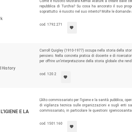
Come è riuscito Mustafa Kemal Atatürk a creare dalle ce
repubblica di Turchia? Su cosa ha ancorato il suo proge
soprattutto: è riuscito nel suo intento? Molte le domande 
indagine storica, che mette in evidenza la controversa figu
rk
secondo altri –, la cui biografia politica fa da dorsale al v
cod. 1792.271
Carroll Quigley (1910-1977) occupa nella storia della sto
pensiero. Nella concreta pratica di docente e di ricercator
per offrire un’interpretazione della storia globale che re
racconto della storia globale, dominata dal capitalismo
d History
squarci sulla nostra contemporaneità che Quigley ci invita 
cod. 120.2
L’Alto commissariato per l’igiene e la sanità pubblica, op
di vigilanza tecnica sulle organizzazioni e sugli enti sani
commissariato, in particolare le questioni igienicosani
’IGIENE E LA
italiana, e presenta una raccolta dei principali document
affidamento delle specifiche competenze, dalle disposizio
cod. 1501.160
sfociata nella formazione del Ministero della Sanità.