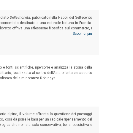
itolato
Della moneta
, pubblicato nella Napoli del Settecento
d economista destinato a una notevole fortuna in Francia.
libretto offriva una riflessione filosofica sul commercio, i
agioni di questa fortuna vadano rintracciate nell’idea che
Scopri di più
i per sé non solo naturali ma persino morali.
 e fonti scientifiche,
ripercorre e analizza la storia della
ttorio, localizzato al centro dell’Asia orientale e assurto
a odissea della minoranza Rohingya.
torio alpino, il volume affronta la questione dei paesaggi
ico, così da porre le basi per un radicale ripensamento del
ecologica che non sia solo conservativa, bensì coesistiva e