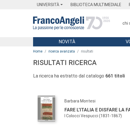
Menu
Main content
Footer
Menu
UNIVERSITÀ
BIBLIOTECA MULTIMEDIALE
chi
NOVITÀ
V
Main content
Home
ricerca avanzata
risultati
RISULTATI RICERCA
La ricerca ha estratto dal catalogo
661 titoli
Barbara Montesi
FARE L’ITALIA E DISFARE LA 
I Colocci Vespucci (1831-1867)