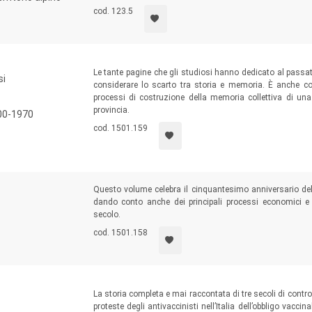
cod. 123.5
Le tante pagine che gli studiosi hanno dedicato al passat
si
considerare lo scarto tra storia e memoria. È anche con
processi di costruzione della memoria collettiva di una
provincia.
900-1970
cod. 1501.159
Questo volume celebra il cinquantesimo anniversario dell
dando conto anche dei principali processi economici e 
secolo.
cod. 1501.158
La storia completa e mai raccontata di tre secoli di controv
proteste degli antivaccinisti nell’Italia dell’obbligo vacci