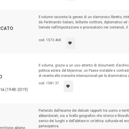
Il volume racconta la genesi di un clamoroso libretto, int
da Ferdinando Galiani, brillante scrittore, diplomatico e
Geniale nell’impostazione e provocatorio nei contenuti, il 
RCATO
suoi sviluppi e l’eco internazionale, spiegando come le r
l’uso della moneta e persino la sua svalutazione fossero d
cod. 1573.468
Il volume, grazie a un uso attento di documenti d’archivio
politica estera del Myanmar, un Paese instabile e contraddi
di recente alle cronache internazionali per la drammatic
O
cod. 1581.37
lità (1948-2019)
Partendo dall’esame dei delicati rapporti tra uomo e terri
abbandonati, sia a livello geografico che storico e filosof
senso dei luoghi e dell’abitare in un’ottica culturale ed 
partecipativa.
rritorio alpino