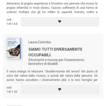
Attraverso la propria esperienza e l’incontro con persone che vivono la
propria infermità in modi diversi, l’autore, sofferente di una forma di
sclerosi multipla che gli ha inibito le capacità motorie, mette a
disposizione di coloro che vivono situazioni di acuto malessere
cod.
metodologie e tecniche che consentono di riformulare la vita in
1411.64
situazioni mai prima sperimentate.
Laura Colombo
SIAMO TUTTI DIVERSAMENTE
OCCUPABILI.
Strumenti e risorse per l'inserimento
lavorativo di disabili
Il testo indaga la relazione “disabili-mondo del lavoro” dal punto di
vista del valore della risorsa, e quindi del valore della persona. Gli
autori hanno ascoltato i diversamente abili e le loro famiglie per
raccogliere l’esperienza di un vivere quotidiano, dei principali problemi
cod.
che si incontrano e che esigono una risposta: come valutare le proprie
1411.50
competenze, come proporsi alle aziende, come facilitare l’inserimento.