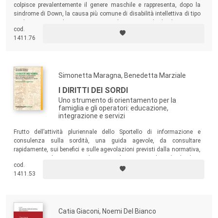
colpisce prevalentemente il genere maschile e rappresenta, dopo la
sindrome di Down, la causa più comune di disabilità intellettiva di tipo
ereditario. Con un linguaggio essenziale ma puntuale, il volume cerca
cod.
di dare risposte ai tanti quesiti che chi viene in contatto con questa
1411.76
condizione – ragazzi, familiari, medici e operatori – si pone.
Simonetta Maragna, Benedetta Marziale
I DIRITTI DEI SORDI
Uno strumento di orientamento per la
famiglia e gli operatori: educazione,
integrazione e servizi
Frutto dell’attività pluriennale dello Sportello di informazione e
consulenza sulla sordità, una guida agevole, da consultare
rapidamente, sui benefici e sulle agevolazioni previsti dalla normativa,
per poter scegliere o consigliare in modo consapevole
a chi
chiedere,
cod.
cosa
chiedere
e
come
chiedere quello che si ha diritto di avere.
1411.53
Catia Giaconi, Noemi Del Bianco