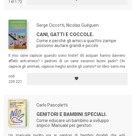
1411.72
Serge Ciccotti, Nicolas Guéguen
CANI, GATTI E COCCOLE.
Come e perchè gli amici a quattro zampe
possono aiutare grandi e piccini
Il mio cane capisce quando sono triste? Gli acquari hanno davvero
effetti anti-stress? I padroni di un cane saranno buoni padri? Chi
capisce gli animali, capisce meglio anche gli uomini? Un libro serio ma
divertente per chi ama gli animali. Ma anche per chi li ama meno e li
cod.
deve sopportare per amore degli altri…
239.221
Carlo Pascoletti
GENITORI E BAMBINI SPECIALI.
Come educare un bambino a sviluppo
atipico. Manuale per genitori
Un manuale rivolto sia ai genitori di bambini disabili che agli