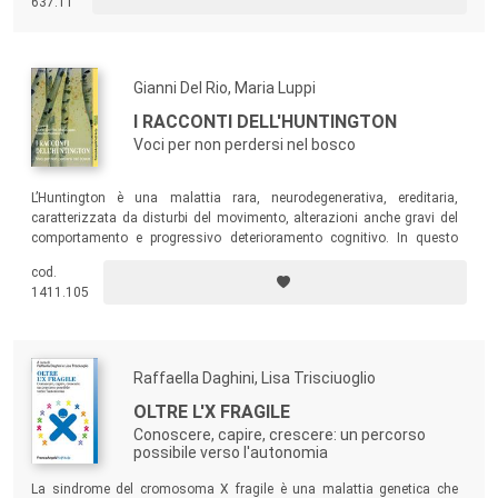
637.11
Gianni Del Rio, Maria Luppi
I RACCONTI DELL'HUNTINGTON
Voci per non perdersi nel bosco
L’Huntington è una malattia rara, neurodegenerativa, ereditaria,
caratterizzata da disturbi del movimento, alterazioni anche gravi del
comportamento e progressivo deterioramento cognitivo. In questo
libro prendono parola i malati di Huntington e chi è loro vicino:
cod.
familiari, amici, professionisti della cura. I temi di queste pagine
1411.105
riguardano però tutti.
Raffaella Daghini, Lisa Trisciuoglio
OLTRE L'X FRAGILE
Conoscere, capire, crescere: un percorso
possibile verso l'autonomia
La sindrome del cromosoma X fragile è una malattia genetica che