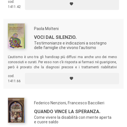
cod.
1411.42
Paola Molteni
VOCI DAL SILENZIO.
Testimonianze e indicazioni a sostegno
delle famiglie che vivono l'autismo
L’autismo è uno tra gli handicap più diffusi ma anche uno dei meno
conosciuti e curati. Per esso non c’è risposta ai farmaci né guarigione,
però è provato che la diagnosi precoce e i trattamenti riabilitativi
possono garantire un maggior recupero. Lo testimoniano le storie
cod.
raccontate in questo libro da mamme, padri, nonne.
1411.66
Federico Nenzioni, Francesco Baccilieri
QUANDO VINCE LA SPERANZA.
Come vivere la disabilità con mente aperta
e cuore saldo