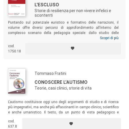
L'ESCLUSO
Storie di resilienza per non vivere infelici e
scontenti
Puntando sul potenziale euristico e formativo delle narrazioni, il
volume offre diversi percorsi di approfondimento all’interno del
complesso scenario della pedagogia speciale: dallo studio delle
famiglie con disabilità, alla valorizzazione dei processi di
Scopri di più
autodeterminazione e di emancipazione delle persone con disabilità,
cod.
alla promozione dei progetti di vita e delle diverse e possibili traiettorie
1750.18
di senso. Un testo per studenti in formazione – verso la professione di
educatore, di docente, di insegnante di sostegno, di pedagogista – o
per lettori attenti al “potere” delle storie di vita.
Tommaso Fratini
CONOSCERE L'AUTISMO
Teorie, casi clinici, storie di vita
L’autismo costituisce oggi uno degli argomenti di studio e di ricerca
più impegnativi, ma anche più affascinanti in campo clinico, scientifico
e anche umanistico. Il testo, da un punto di vista pedagogico e
didattico, si pone come una valida introduzione allo studio
cod.
dell’autismo, rivolgendosi al mondo delle famiglie, della scuola e di
637.8
tutti gli educatori e operatori interessati ad accostarsi alla conoscenza