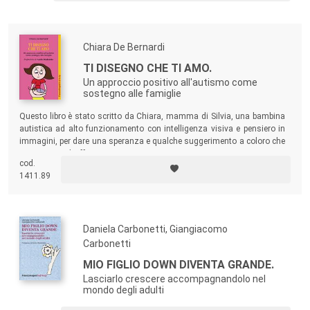
di questa sindrome.
Chiara De Bernardi
TI DISEGNO CHE TI AMO.
Un approccio positivo all'autismo come
sostegno alle famiglie
Questo libro è stato scritto da Chiara, mamma di Silvia, una bambina
autistica ad alto funzionamento con intelligenza visiva e pensiero in
immagini, per dare una speranza e qualche suggerimento a coloro che
si trovano ad affrontare un percorso con una persona autistica. Con
cod.
esempi pratici e un pizzico di ironia l’autrice spiega che la vita con un
1411.89
autistico ha lati assolutamente positivi, senza negare la drammaticità
di certi momenti.
Daniela Carbonetti, Giangiacomo
Carbonetti
MIO FIGLIO DOWN DIVENTA GRANDE.
Lasciarlo crescere accompagnandolo nel
mondo degli adulti