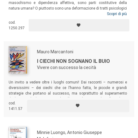
masochismo e dipendenza affettiva, sono parti costitutive della
natura umana? O piuttosto sono una deformazione di tratti psicologici
che avrebbero potuto avere un miglior destino? L’Autore risponde a
Scopri di più
questa domanda attraverso avvincenti storie cliniche e psicobiografie
cod.
di icone della cultura come Ingmar Bergman (“un egoista”, secondo la
1250.297
sua stessa definizione) e il fondatore del sadismo, il marchese De
Sade.
Mauro Marcantoni
I CIECHI NON SOGNANO IL BUIO
Vivere con successo la cecità
Un invito a
vedere
oltre i luoghi comuni! Dai racconti – numerosi e
diversissimi – dei ciechi che ce l’hanno fatta, le piccole e grandi
strategie che portano al successo, ma soprattutto al superamento
degli ostacoli dovuti non solo alla cecità, ma anche alla cultura
cod.
corrente.
1411.57
Minnie Luongo, Antonio Giuseppe