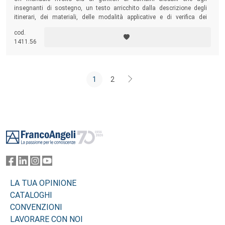
insegnanti di sostegno, un testo arricchito dalla descrizione degli
itinerari, dei materiali, delle modalità applicative e di verifica dei
percorsi di apprendimento volti a sviluppare le competenze cognitive e
cod.
di autonomia personale.
1411.56
1
2
Footer
LA TUA OPINIONE
CATALOGHI
CONVENZIONI
LAVORARE CON NOI