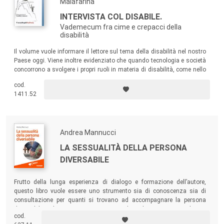
Malafarina
INTERVISTA COL DISABILE.
Vademecum fra cime e crepacci della
disabilità
Il volume vuole informare il lettore sul tema della disabilità nel nostro
Paese oggi. Viene inoltre evidenziato che quando tecnologia e società
concorrono a svolgere i propri ruoli in materia di disabilità, come nello
sport, il disabile riesce a vivere correttamente la propria condizione
cod.
umana.
1411.52
Andrea Mannucci
LA SESSUALITÀ DELLA PERSONA
DIVERSABILE
Frutto della lunga esperienza di dialogo e formazione dell’autore,
questo libro vuole essere uno strumento sia di conoscenza sia di
consultazione per quanti si trovano ad accompagnare la persona
diversabile nel suo cammino verso un’autodeterminazione che ne
cod.
migliori la qualità di vita complessiva.