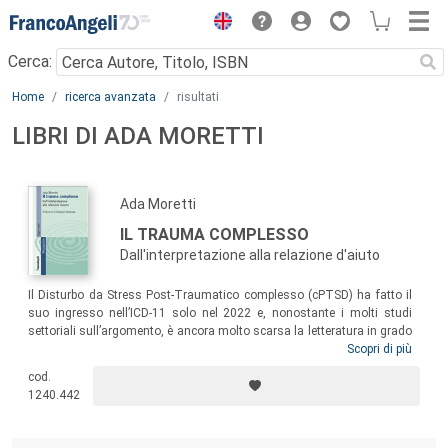
Menu
Cerca:
Main content
Home
ricerca avanzata
risultati
LIBRI DI ADA MORETTI
Ada Moretti
IL TRAUMA COMPLESSO
Dall'interpretazione alla relazione d'aiuto
Il Disturbo da Stress Post-Traumatico complesso (cPTSD) ha fatto il
suo ingresso nell’ICD-11 solo nel 2022 e, nonostante i molti studi
settoriali sull’argomento, è ancora molto scarsa la letteratura in grado
di presentare una visione esauriente di un disturbo così multiforme.
Scopri di più
Questo volume intende contribuire a colmare questa lacuna, offrendo
cod.
per la prima volta ai professionisti del campo psicologico una visione a
1240.442
tutto tondo del trauma complesso che estenda la riflessione alla sfera
esistenziale della vittima, esplorandone le numerose sfaccettature.