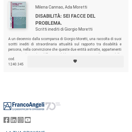
Milena Cannao, Ada Moretti
DISABILITÀ: SEI FACCE DEL
PROBLEMA.
Scritti inediti di Giorgio Moretti
A un decennio dalla scomparsa di Giorgio Moretti, una raccolta di suoi
scritti inediti di straordinaria attualità sul rapporto tra disabilità e
persona, nella convinzione che queste due entità astratte, appartenenti
a campi di studio differenti, debbano concorrere nella cura della
cod.
persona disabile, in base ai bisogni emergenti in quello specifico
1240.345
soggetto, in quel determinato momento.
Footer