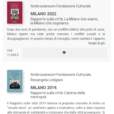
Ambrosianeum Fondazione Culturale
MILANO 2022
Rapporto sulla città. La Milano che siamo,
la Milano che sogniamo
Dopo due anni di pandemia, con un conflitto bellico alle porte di casa,
Milano riparte ma vede anche crescere i conflitti sociali e le
disuguaglianze. In questo tempo di travaglio, come cambia il rapporto
tra i cittadini e la città? Quali sono i cambiamenti che meritano di
Scopri di più
essere colti e compresi? Rispondono a queste domande i componenti
cod.
del Consiglio direttivo e del Comitato sostenitori dell’Ambrosianeum,
11260.5
in una narrazione che fluisce tra passato, presente e futuro,
mescolando registri e linguaggi diversi, alternando ricordi personali a
riflessioni di ampio respiro.
Ambrosianeum Fondazione Culturale,
Rosangela Lodigiani
MILANO 2019.
Rapporto sulla città. L'anima della
metropoli
Il Rapporto sulla città 2019 rilancia la proposta concreta di indire un
"sinodo laico", un confronto aperto e costruttivo, volto a dare risposte
alle domande di solidarietà e inclusione che dalla città provengono. Si