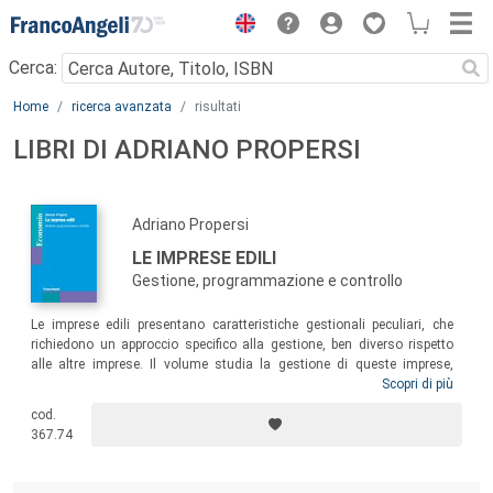
Menu
Cerca:
Main content
Home
ricerca avanzata
risultati
LIBRI DI ADRIANO PROPERSI
Adriano Propersi
LE IMPRESE EDILI
Gestione, programmazione e controllo
Le imprese edili presentano caratteristiche gestionali peculiari, che
richiedono un approccio specifico alla gestione, ben diverso rispetto
alle altre imprese. Il volume studia la gestione di queste imprese,
delineandone dapprima i caratteri gestionali, per poi affrontare le
Scopri di più
specificità dei modelli di programmazione e controllo, con la
cod.
determinazione dei costi di produzione, sia per le imprese che lavorano
367.74
per il mercato, sia per quelle che operano su commessa.