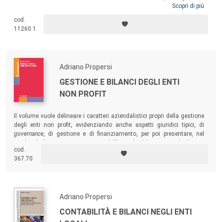
rivolge alla politica e alla società civile attraverso una prima
Scopri di più
consultazione allargata, ospitando contributi che si misurano tanto
cod.
sull’idea di città quanto sulle politiche e sui processi di innovazione
11260.1
sociale e istituzionale che servono per realizzarle.
Adriano Propersi
GESTIONE E BILANCI DEGLI ENTI
NON PROFIT
Il volume vuole delineare i caratteri aziendalistici propri della gestione
degli enti non profit, evidenziando anche aspetti giuridici tipici, di
governance
, di gestione e di finanziamento, per poi presentare, nel
modo più chiaro e rappresentativo dell’attività, i bilanci propri degli enti.
cod.
367.70
Adriano Propersi
CONTABILITÀ E BILANCI NEGLI ENTI