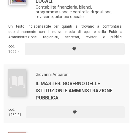
LOCALI.
Contabilità finanziaria, bilanci,
programmazione e controllo di gestione,
revisione, bilancio sociale
Un testo indispensabile per quanti si trovano a confrontarsi
quotidianamente con il nuovo modo di operare della Pubblica
Amministrazione: ragionieri, segretari, revisori e pubblici
professionisti. Un volume fondamentale anche per chi, come studenti
cod.
e candidati ai pubblici concorsi, ha bisogno di uno strumento di
1059.4
approfondimento agile, chiaro e completo sull’intero ciclo dell’attività
amministrativa di un ente locale.
Giovanni Ancarani
IL MASTER: GOVERNO DELLE
ISTITUZIONI E AMMINISTRAZIONE
PUBBLICA
cod.
1260.31