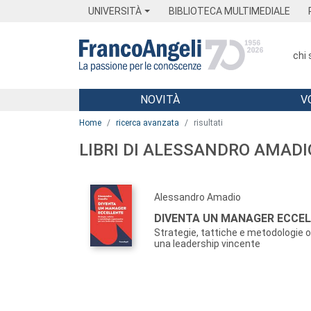
Menu
Main content
Footer
Menu
UNIVERSITÀ
BIBLIOTECA MULTIMEDIALE
chi
NOVITÀ
V
Main content
Home
ricerca avanzata
risultati
LIBRI DI ALESSANDRO AMADI
Alessandro Amadio
DIVENTA UN MANAGER ECCE
Strategie, tattiche e metodologie 
una leadership vincente