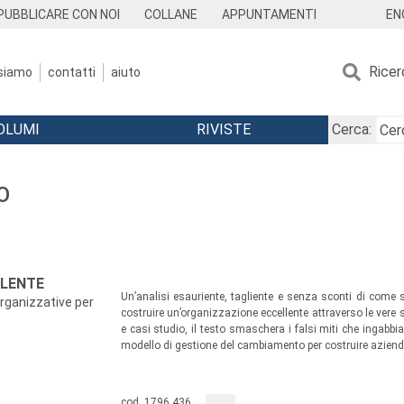
EN
PUBBLICARE CON NOI
COLLANE
APPUNTAMENTI
Ricer
 siamo
contatti
aiuto
OLUMI
RIVISTE
Cerca:
O
LLENTE
Un’analisi esauriente, tagliente e senza sconti di come 
organizzative per
costruire un’organizzazione eccellente attraverso le vere
e casi studio, il testo smaschera i falsi miti che ingab
modello di gestione del cambiamento per costruire aziende ec
cod. 1796.436