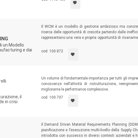
Il WCM è un modello di gestione ambizioso ma concreto
ricerca delle opportunità di crescita partendo dalle ineffic
rappresentano una vera e propria opportunità di risanamen
ING
con le linee guida del suo ideatore, Richard J. Schonberg
 di un Modello
modalità concrete di implementazione di un progetto azie
nufacturing e dai
cod. 100.872
Un volume di fondamentale importanza per tutti gli impren
lli
conoscenze nell’attività di ristrutturazione, reengineer
migliorarne le performance complessive.
urazione, il
cod. 100.707
e in crisi
Il Demand Driven Material Requirements Planning (DDMR
pianificazione e l’esecuzione multi-livello della Supply C
introdotta con successo in diversi contesti aziendali e 