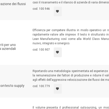
casi il risanamento e il rilancio di aziende di varia dimens
cazione dei flussi
cod. 100.946
Efficienza per competere illustra in modo operativo un 
rapidamente valore alle imprese. Il testo è strutturato i
Lean Manufacturing così come alla World Class Manufa
nuovo, integrato e sinergico.
nti per uno
i aziendali
cod. 100.907
Riportando una metodologia sperimentata ed esperienze c
la remunerazione dei fattori di produzione e ridurre il val
agli effetti dell’aggressiva velocizzazione dei flussi dei mat
 contesto supply
cod. 100.779
Il volume presenta il professional outsourcing, un mo