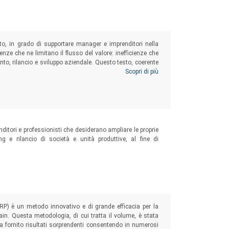
, in grado di supportare manager e imprenditori nella
ienze che ne limitano il flusso del valore: inefficienze che
to, rilancio e sviluppo aziendale. Questo testo, coerente
er, sviluppa con un approccio analitico e metodologico le
Scopri di più
ndale World Class.
ditori e professionisti che desiderano ampliare le proprie
ing e rilancio di società e unità produttive, al fine di
P) è un metodo innovativo e di grande efficacia per la
hain. Questa metodologia, di cui tratta il volume, è stata
ha fornito risultati sorprendenti consentendo in numerosi