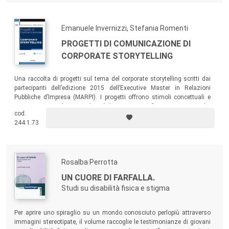
Emanuele Invernizzi, Stefania Romenti
PROGETTI DI COMUNICAZIONE DI
CORPORATE STORYTELLING
Una raccolta di progetti sul tema del corporate storytelling scritti dai
partecipanti dell’edizione 2015 dell’Executive Master in Relazioni
Pubbliche d’Impresa (MARPI). I progetti offrono stimoli concettuali e
spunti pratici utili sia a chi già lavora per confrontarsi su pratiche
cod.
professionali diverse dalla propria, sia agli studenti che sono
244.1.73
interessati ad approfondire il tema dello storytelling.
Rosalba Perrotta
UN CUORE DI FARFALLA.
Studi su disabilità fisica e stigma
Per aprire uno spiraglio su un mondo conosciuto perlopiù attraverso
immagini stereotipate, il volume raccoglie le testimonianze di giovani