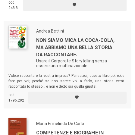
cod.
quanto agli studenti dei corsi universitari in marketing, offrendo
248.8
un’opportunità concreta di aggiornamento, approfondimento e
riflessione.
Andrea Bettini
NON SIAMO MICA LA COCA-COLA,
MA ABBIAMO UNA BELLA STORIA
DA RACCONTARE.
Usare il Corporate Storytelling senza
essere una multinazionale
Volete raccontare la vostra impresa? Pensateci, questo libro potrebbe
fare per voi; perché se non sarete voi a farlo, una storia verrà
raccontata lo stesso… e non è detto sia quella giusta!
cod.
1796.292
Maria Ermelinda De Carlo
COMPETENZE E BIOGRAFIE IN