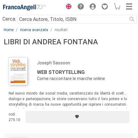
Menu
Cerca:
Main content
Home
ricerca avanzata
risultati
LIBRI DI ANDREA FONTANA
Joseph Sassoon
WEB STORYTELLING
Come raccontare le marche online
Nel
nuovo mondo
dei social media, caratterizzato da libertà di scelta,
dialogo e partecipazione, le storie conservano tutto il loro potere e lo
storytelling di marca ha nuove opportunità per ispirare i consumatori.
Lo stile diretto, il taglio pratico, i molti esempi internazionali rendono il
cod.
testo un utile strumento di stimolo e di lavoro per tutti coloro che si
270.10
occupano di web communication e marketing.