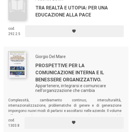
TRA REALTÀ E UTOPIA: PER UNA
EDUCAZIONE ALLA PACE
cod.
292.2.5
Giorgio Del Mare
PROSPETTIVE PER LA
COMUNICAZIONE INTERNA E IL
BENESSERE ORGANIZZATIVO.
Appartenere, integrarsi e comunicare
nell'organizzazione che cambia
Complessità, cambiamento continuo, interculturalità,
internazionalizzazione, problematiche di genere e di generazione
impongono nuovi modi di parlarsi e ascoltarsi nelle aziende. Il volume
offre un quadro e una prospettiva per imprenditori e responsabili
cod.
risorse umane e formazione.
1303.8