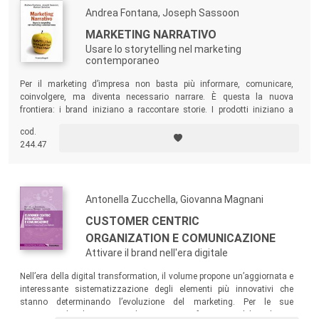
Andrea Fontana, Joseph Sassoon
MARKETING NARRATIVO
Usare lo storytelling nel marketing
contemporaneo
Per il marketing d’impresa non basta più informare, comunicare,
coinvolgere, ma diventa necessario narrare. È questa la nuova
frontiera: i brand iniziano a raccontare storie. I prodotti iniziano a
essere storie. E il marketing diviene narrativo. Il volume (rivolto a
cod.
studenti, ricercatori, docenti, esperti e consulenti di product e brand
244.47
management) offre un importante approfondimento di queste nuove
tendenze.
Antonella Zucchella, Giovanna Magnani
CUSTOMER CENTRIC
ORGANIZATION E COMUNICAZIONE
Attivare il brand nell'era digitale
Nell’era della digital transformation, il volume propone un’aggiornata e
interessante sistematizzazione degli elementi più innovativi che
stanno determinando l’evoluzione del marketing. Per le sue
caratteristiche, il testo si rivolge tanto ai professionisti del marketing