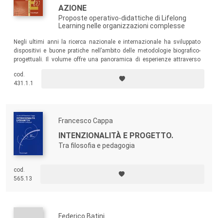
AZIONE
Proposte operativo-didattiche di Lifelong
Learning nelle organizzazioni complesse
Negli ultimi anni la ricerca nazionale e internazionale ha sviluppato
dispositivi e buone pratiche nell’ambito delle metodologie biografico-
progettuali. Il volume offre una panoramica di esperienze attraverso
percorsi operativo-didattici redatti da studiosi e ricercatori che operano
cod.
sul campo.
431.1.1
Francesco Cappa
INTENZIONALITÀ E PROGETTO.
Tra filosofia e pedagogia
cod.
565.13
Federico Batini