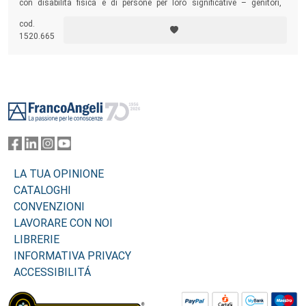
con disabilità fisica e di persone per loro significative – genitori,
insegnanti di sostegno, fisioterapisti e medici – ed esamina alcune
cod.
immagini dell’handicap che ci giungono attraverso le opere letterarie, i
1520.665
fumetti, il cinema e internet.
Footer
LA TUA OPINIONE
CATALOGHI
CONVENZIONI
LAVORARE CON NOI
LIBRERIE
INFORMATIVA PRIVACY
ACCESSIBILITÁ