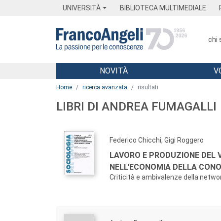
Menu
Main content
Footer
Menu
UNIVERSITÀ
BIBLIOTECA MULTIMEDIALE
chi
NOVITÀ
V
Main content
Home
ricerca avanzata
risultati
LIBRI DI ANDREA FUMAGALLI
Federico Chicchi, Gigi Roggero
LAVORO E PRODUZIONE DEL 
NELL'ECONOMIA DELLA CON
Criticità e ambivalenze della netwo