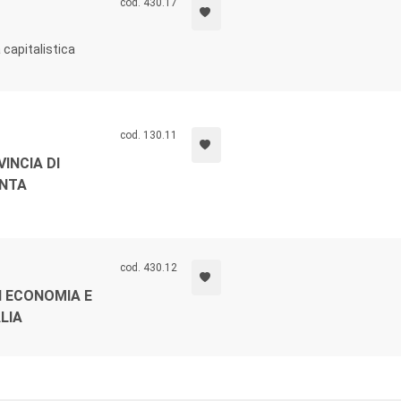
cod. 430.17
a capitalistica
cod. 130.11
INCIA DI
ANTA
cod. 430.12
I ECONOMIA E
LIA