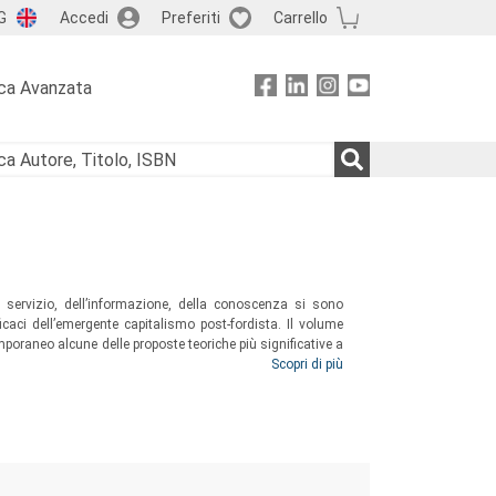
G
Accedi
Preferiti
Carrello
ca Avanzata
el servizio, dell’informazione, della conoscenza si sono
ficaci dell’emergente capitalismo post-fordista. Il volume
emporaneo alcune delle proposte teoriche più significative a
e nella letteratura sul postfordismo è divenuto oramai un
Scopri di più