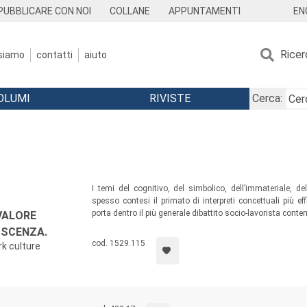
EN
PUBBLICARE CON NOI
COLLANE
APPUNTAMENTI
Ricer
 siamo
contatti
aiuto
OLUMI
RIVISTE
Cerca:
I temi del cognitivo, del simbolico, dell’immateriale, d
spesso contesi il primato di interpreti concettuali più ef
porta dentro il più generale dibattito socio-lavorista cont
VALORE
riguardo, e pone l’attenzione al paradigma della rete, ch
OSCENZA.
tema ricorrente e centrale.
cod. 1529.115
rk culture