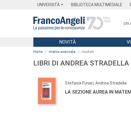
Menu
Main content
Footer
Menu
UNIVERSITÀ
BIBLIOTECA MULTIMEDIALE
chi
NOVITÀ
V
Main content
Home
ricerca avanzata
risultati
LIBRI DI ANDREA STRADELLA
Stefania Funari, Andrea Stradella
LA SEZIONE AUREA IN MATEM