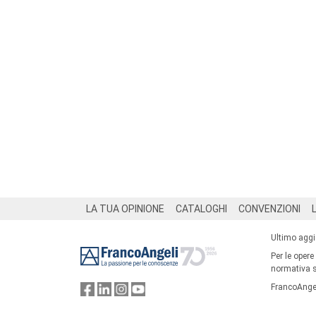
Footer
LA TUA OPINIONE
CATALOGHI
CONVENZIONI
Ultimo agg
Per le opere
normativa su
FrancoAngel