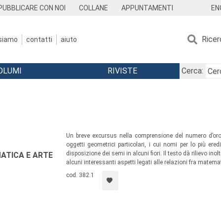
EN
PUBBLICARE CON NOI
COLLANE
APPUNTAMENTI
Ricer
 siamo
contatti
aiuto
OLUMI
RIVISTE
Cerca:
Un breve excursus nella comprensione del numero d’oro
oggetti geometrici particolari, i cui nomi per lo più ere
disposizione dei semi in alcuni fiori. Il testo dà rilievo ino
ATICA E ARTE
alcuni interessanti aspetti legati alle relazioni fra matemat
cod. 382.1