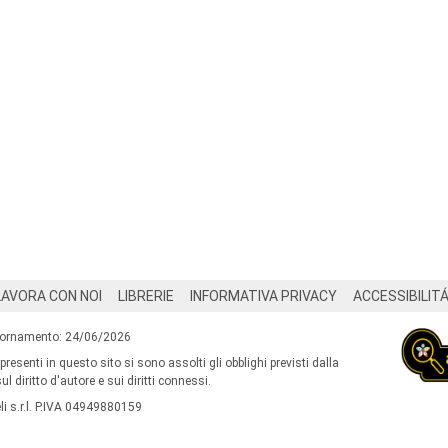
LAVORA CON NOI
LIBRERIE
INFORMATIVA PRIVACY
ACCESSIBILIT
iornamento: 24/06/2026
 presenti in questo sito si sono assolti gli obblighi previsti dalla
l diritto d'autore e sui diritti connessi.
i s.r.l. P.IVA 04949880159