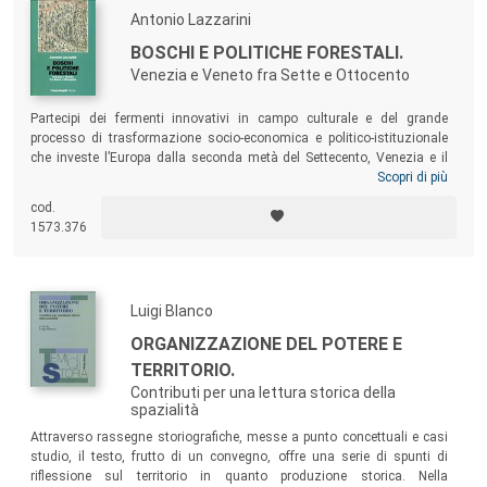
Antonio Lazzarini
BOSCHI E POLITICHE FORESTALI.
Venezia e Veneto fra Sette e Ottocento
Partecipi dei fermenti innovativi in campo culturale e del grande
processo di trasformazione socio-economica e politico-istituzionale
che investe l’Europa dalla seconda metà del Settecento, Venezia e il
Veneto vivono profondi cambiamenti anche in campo forestale. Lo
Scopri di più
Stato riorganizza e razionalizza difatti il suo intervento nel ramo
cod.
boschivo con l’avvio di politiche forestali di tipo organico e la
1573.376
costruzione di strutture tecnico-amministrative capillarmente
articolate sul territorio.
Luigi Blanco
ORGANIZZAZIONE DEL POTERE E
TERRITORIO.
Contributi per una lettura storica della
spazialità
Attraverso rassegne storiografiche, messe a punto concettuali e casi
studio, il testo, frutto di un convegno, offre una serie di spunti di
riflessione sul territorio in quanto produzione storica. Nella