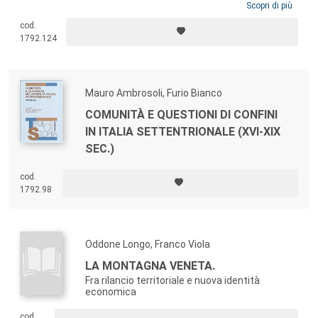
consapevolezza che l’indagine dell’investimento politico, scientifico e
Scopri di più
culturale, cui è stato storicamente sottoposto il territorio, possa
cod.
servire a gettare nuova luce sulle sue connotazioni funzionali e/o
1792.124
identitarie e sulle sue trasformazioni nel nostro presente storico.
Mauro Ambrosoli, Furio Bianco
COMUNITÀ E QUESTIONI DI CONFINI
IN ITALIA SETTENTRIONALE (XVI-XIX
SEC.)
cod.
1792.98
Oddone Longo, Franco Viola
LA MONTAGNA VENETA.
Fra rilancio territoriale e nuova identità
economica
cod.