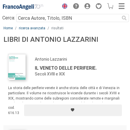
Menu
Cerca:
Main content
Home
ricerca avanzata
risultati
LIBRI DI ANTONIO LAZZARINI
Antonio Lazzarini
IL VENETO DELLE PERIFERIE.
Secoli XVIII e XIX
La storia delle periferie venete è anche storia delle città e di Venezia in
particolare. Il volume ne ricostruisce le vicende durante i secoli XVIII e
XIX, mostrando come delle subregioni considerate remote e marginali
negli ambienti cittadini, risultano spesso tutt’altro che isolate e anzi
cod.
fortemente interrelate col resto della regione.
616.13