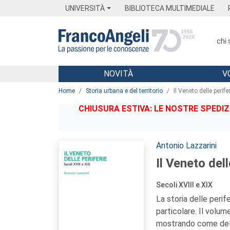
Menu
Main content
Footer
Menu
UNIVERSITÀ
BIBLIOTECA MULTIMEDIALE
chi
NOVITÀ
V
Main content
Home
Storia urbana e del territorio
Il Veneto delle perifer
CHIUSURA ESTIVA: LE NOSTRE SPEDIZ
Autori:
Antonio Lazzarini
Il Veneto dell
Secoli XVIII e XIX
La storia delle perif
particolare. Il volum
mostrando come dell