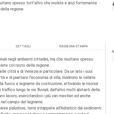
isultano spesso tutt’altro che isolate e anzi fortemente
 della regione.
DETTAGLI
RASSEGNA STAMPA
A
nali negli ambienti cittadini, ma che risultano spesso
late col resto della regione.
lle città e di Venezia in particolare. Da un lato i suoi
ili e di piantarvi l'economia di villa, risalirono le vallate
na da fuoco e legname da costruzione, attivando le risorse
affico lungo le vie fluviali; dall'altro molti abitanti della
vi lavoro, esercitandovi i più vari mestieri ed anche
nte nel campo del legname.
e aree paludose, terre strappate all'Adriatico dai sedimenti