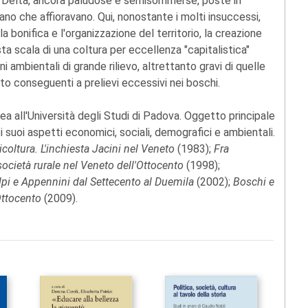
to Delta, ancora paludose e semisommerse, poste in
o che affioravano. Qui, nonostante i molti insuccessi,
la bonifica e l'organizzazione del territorio, la creazione
sta scala di una coltura per eccellenza "capitalistica"
i ambientali di grande rilievo, altrettanto gravi di quelle
o conseguenti a prelievi eccessivi nei boschi.
 all'Università degli Studi di Padova. Oggetto principale
i suoi aspetti economici, sociali, demografici e ambientali.
icoltura. L'inchiesta Jacini nel Veneto
(1983);
Fra
società rurale nel Veneto dell'Ottocento
(1998);
Alpi e Appennini dal Settecento al Duemila
(2002);
Boschi e
 Ottocento
(2009).