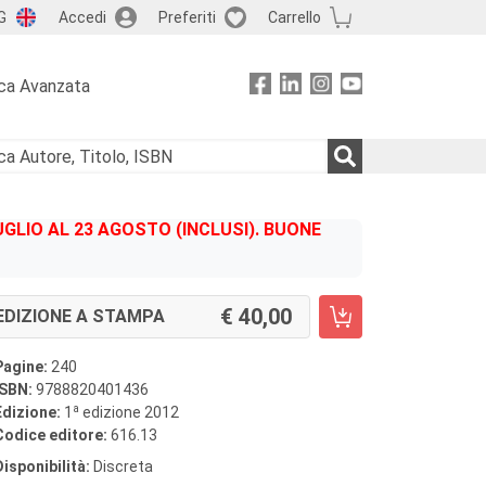
G
Accedi
Preferiti
Carrello
ca Avanzata
GLIO AL 23 AGOSTO (INCLUSI). BUONE
40,00
EDIZIONE A STAMPA
Pagine:
240
ISBN:
9788820401436
a
Edizione:
1
edizione 2012
Codice editore:
616.13
Disponibilità:
Discreta