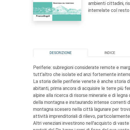
ambienti cittadini, r
interrelate col resto
DESCRIZIONE
INDICE
Periferie: subregioni considerate remote e margi
tutt'altro che isolate ed anzi fortemente interre
La storia delle periferie venete è anche storia de
abitanti, prima ancora di acquisire le terre più fert
alpine alla ricerca di risorse minerarie e di leg
della montagna e instaurando intense correnti di tr
montagna scesero nella città lagunare per trovar
attività imprenditoriali di rilievo, particolarme
Altri veneziani investirono nell'acquisto di vast