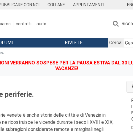
EN
PUBBLICARE CON NOI
COLLANE
APPUNTAMENTI
Ricer
 siamo
contatti
aiuto
OLUMI
RIVISTE
Cerca:
ie.
IONI VERRANNO SOSPESE PER LA PAUSA ESTIVA DAL 30 LU
VACANZE!
e periferie.
erie venete è anche storia delle città e di Venezia in
e ne ricostruisce le vicende durante i secoli XVIII e XIX,
e subregioni considerate remote e marginali negli