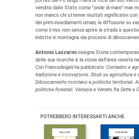
portati dal Po lungo i rami di foce del suo vas
vendita dallo Stato come "onde di mare" man man
non mancò chi ottenne risultati significativi con 
dei primi insediamenti umani, la diffusione su va
come il riso: non senza aprire la strada a question
indotte in montagna dai processi di diboscament
Antonio Lazzarini
insegna Storia contemporanea
delle sue ricerche è la storia dell'area veneta ne
Con FrancoAngeli ha pubblicato:
Contadini e agr
tradizione e innovazione. Studi su agricoltura e 
Diboscamento montano e politiche territoriali. 
politiche forestali. Venezia e Veneto fra Sette e
POTREBBERO INTERESSARTI ANCHE