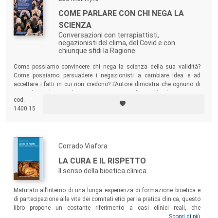
COME PARLARE CON CHI NEGA LA
SCIENZA
Conversazioni con terrapiattisti,
negazionisti del clima, del Covid e con
chiunque sfidi la Ragione
Come possiamo convincere chi nega la scienza della sua validità?
Come possiamo persuadere i negazionisti a cambiare idea e ad
accettare i fatti in cui non credono? L’Autore dimostra che ognuno di
noi può combattere il negazionismo scientifico e che è importante
cod.
farlo: se non lo facessimo, saremmo destinati alla rovina.
1400.15
Corrado Viafora
LA CURA E IL RISPETTO
Il senso della bioetica clinica
Maturato all’interno di una lunga esperienza di formazione bioetica e
di partecipazione alla vita dei comitati etici per la pratica clinica, questo
libro propone un costante riferimento a casi clinici reali, che
esemplificano i problemi etici dei più significativi contesti delle pratiche
Scopri di più