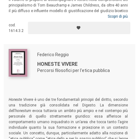
principialismo di Tom Beauchamp e James Childress, da oltre 40 anni
il più diffuso e influente modello di giustificazione del giudizio bioetico
a livello internazionale. Attraverso un percorso che ne ricostruisce la
Scopri di più
genesi storico-culturale e la struttura teoretica, il testo evidenzia i punti
cod.
di forza dell’approccio principialista e ne mette in luce alcuni seri
1614.3.2
problemi teorici ancora aperti.
Federico Reggio
HONESTE VIVERE
Percorsi filosofici per l'etica pubblica
Honeste Vivere
è uno dei tre fondamentali principii del diritto, secondo
una tradizione già consolidata nel Digesto. La dimensione
dell’
honestum
evoca tuttavia un ambito più ampio e nel contempo più
personale di quello strettamente giuridico: essa afferisce al
comportamento umano inquadrato in un’area che tocca tanto l’agire
individuale quanto la sua formazione e proiezione in un contesto
sociale. Un concetto, dunque, particolarmente adatto alla nozione di
“etica pubblica” come “etica
dello
e
per lo
spazio pubblico” che si legge