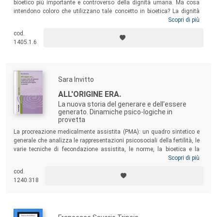
bioetico più importante e controverso della dignità umana. Ma cosa
intendono coloro che utilizzano tale concetto in bioetica? La dignità
umana è una nozione univoca o esistono diverse accezioni del
Scopri di più
termine dignità che poi vengono frettolosamente raggruppate sotto la
cod.
stessa etichetta? Evidenziando risorse e problemi legati al concetto di
1405.1.6
dignità umana, il volume cerca di rispondere a tali interrogativi.
Sara Invitto
ALL'ORIGINE ERA.
La nuova storia del generare e dell'essere
generato. Dinamiche psico-logiche in
provetta
La procreazione medicalmente assistita (PMA): un quadro sintetico e
generale che analizza le rappresentazioni psicosociali della fertilità, le
varie tecniche di fecondazione assistita, le norme, la bioetica e la
neuroetica relativa all’embrione e alla diagnosi genetica preimpianto…
Scopri di più
Sono affrontate, inoltre, le dinamiche psicologiche della coppia che
cod.
accede a PMA, del bambino nato da PMA, e gli interventi e le
1240.318
interpretazioni terapeutiche in funzione di diversi modelli teorici.