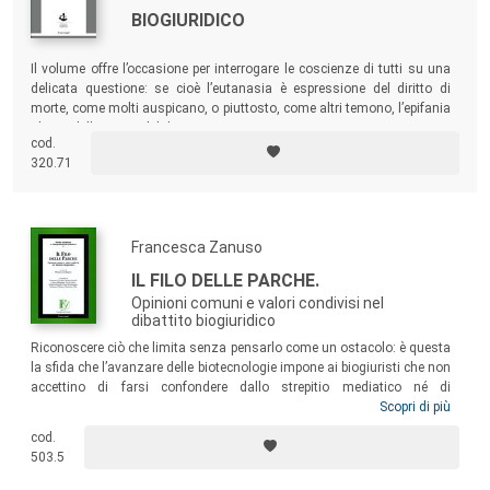
BIOGIURIDICO
Il volume offre l’occasione per interrogare le coscienze di tutti su una
delicata questione: se cioè l’eutanasia è espressione del diritto di
morte, come molti auspicano, o piuttosto, come altri temono, l’epifania
ultima della morte del diritto.
cod.
320.71
Francesca Zanuso
IL FILO DELLE PARCHE.
Opinioni comuni e valori condivisi nel
dibattito biogiuridico
Riconoscere ciò che limita senza pensarlo come un ostacolo: è questa
la sfida che l’avanzare delle biotecnologie impone ai biogiuristi che non
accettino di farsi confondere dallo strepitio mediatico né di
“legittimare” la volontà del più forte. In tal senso, il volume affronta
Scopri di più
temi come eutanasia, fecondazione assistita, diagnosi preimpianto,
cod.
eugenetica, sperimentazione, donazione degli organi, consenso
503.5
informato, ricercando la
recta ratio
, che sola consente di decidere nel
vivere e nel morire, rispettando quanto nel limitarci ci rende