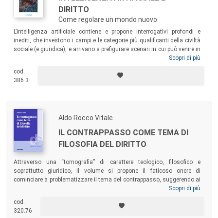
DIRITTO
Come regolare un mondo nuovo
L’intelligenza artificiale contiene e propone interrogativi profondi e
inediti, che investono i campi e le categorie più qualificanti della civiltà
sociale (e giuridica), e arrivano a prefigurare scenari in cui può venire in
discussione l’essenza stessa di ciò che consideriamo identità umana.
Scopri di più
Come regolare tutto questo? Quali nuovi strumenti il diritto può o
cod.
dovrà mettere in campo? Che cosa è o cosa può diventare veramente
386.3
ciò che chiamiamo AI? A questi interrogativi cercano di rispondere
giuristi di diversa estrazione e provenienza settoriale, filosofi,
scienziati della robotica e dell’AI.
Aldo Rocco Vitale
IL CONTRAPPASSO COME TEMA DI
FILOSOFIA DEL DIRITTO
Attraverso una “tomografia” di carattere teologico, filosofico e
soprattutto giuridico, il volume si propone il faticoso onere di
cominciare a problematizzare il tema del contrappasso, suggerendo ai
contemporanei l’idea che – probabilmente – la sua archiviazione
Scopri di più
storica e teoretica non è stata così prudente o definitiva come si
cod.
ritiene. Il contrappasso – come criterio di commisurazione della pena
320.76
fondato su una intramontabile idea sostanziale di giustizia – ha,