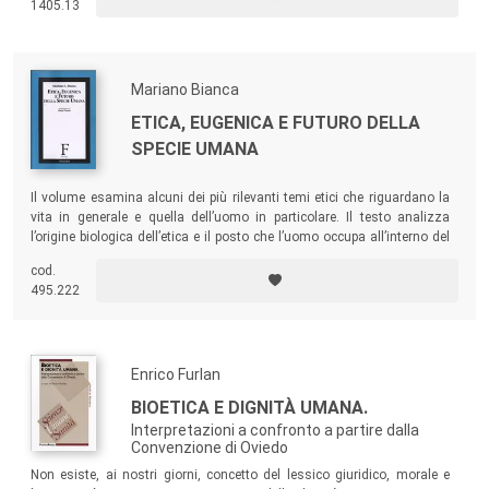
1405.13
cura per medici e genitori.
Mariano Bianca
ETICA, EUGENICA E FUTURO DELLA
SPECIE UMANA
Il volume esamina alcuni dei più rilevanti temi etici che riguardano la
vita in generale e quella dell’uomo in particolare. Il testo analizza
l’origine biologica dell’etica e il posto che l’uomo occupa all’interno del
mondo biotico, e illustra i fondamentali principi bioetici relativi alla vita
cod.
in generale e a quella di ogni singolo uomo.
495.222
Enrico Furlan
BIOETICA E DIGNITÀ UMANA.
Interpretazioni a confronto a partire dalla
Convenzione di Oviedo
Non esiste, ai nostri giorni, concetto del lessico giuridico, morale e