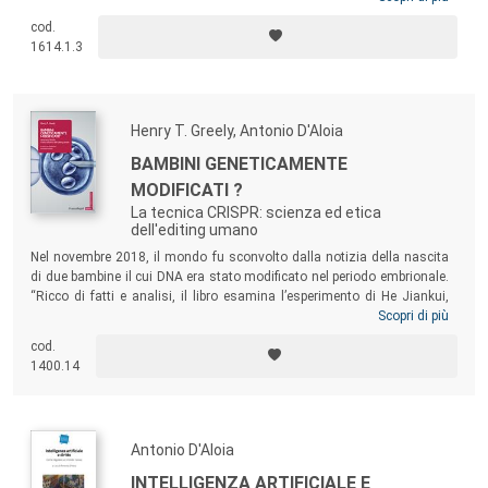
sanitarie. Offre inoltre strumenti di analisi e strategie argomentative
cod.
che aiutano il confronto necessario a giustificare che cosa richieda, in
1614.1.3
questi particolari contesti, il rispetto per la dignità del paziente come
persona.
Henry T. Greely, Antonio D'Aloia
BAMBINI GENETICAMENTE
MODIFICATI ?
La tecnica CRISPR: scienza ed etica
dell'editing umano
Nel novembre 2018, il mondo fu sconvolto dalla notizia della nascita
di due bambine il cui DNA era stato modificato nel periodo embrionale.
“Ricco di fatti e analisi, il libro esamina l’esperimento di He Jiankui,
spiega perché Greely ritiene che sia sbagliato, descrive la reazione del
Scopri di più
mondo, e affronta nel dettaglio ciò che possiamo e dovremmo fare in
cod.
futuro... Greely fornisce una raffinata interpretazione di questioni di
1400.14
ampio respiro oggi in gioco” (
Science
).
Antonio D'Aloia
INTELLIGENZA ARTIFICIALE E