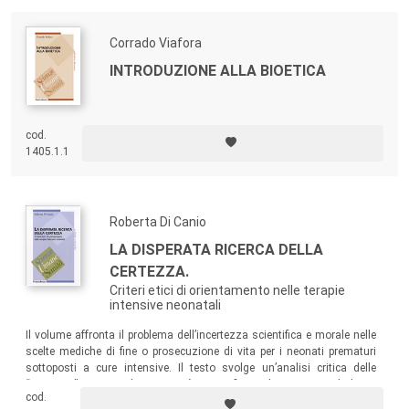
autenticamente liberi.
Corrado Viafora
INTRODUZIONE ALLA BIOETICA
cod.
1405.1.1
Roberta Di Canio
LA DISPERATA RICERCA DELLA
CERTEZZA.
Criteri etici di orientamento nelle terapie
intensive neonatali
Il volume affronta il problema dell’incertezza scientifica e morale nelle
scelte mediche di fine o prosecuzione di vita per i neonati prematuri
sottoposti a cure intensive. Il testo svolge un’analisi critica delle
“strategie” con cui la comunità scientifica, i bioeticisti e il diritto
cod.
cercano validi criteri di orientamento morale, fissando limiti e doveri di