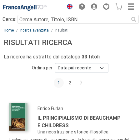
Menu
Cerca:
Main content
Home
ricerca avanzata
risultati
RISULTATI RICERCA
La ricerca ha estratto dal catalogo
33 titoli
Ordina per
1
2
Enrico Furlan
IL PRINCIPIALISMO DI BEAUCHAMP
E CHILDRESS
Una ricostruzione storico-filosofica
Il volume si propone di accompagnare il lettore nella comprensione del