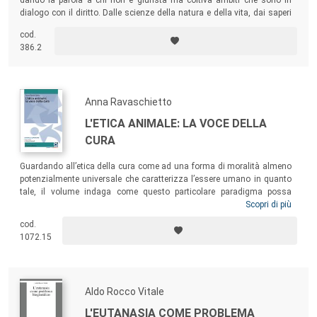
dialogo con il diritto. Dalle scienze della natura e della vita, dai saperi
umanistici, dai linguaggi dell’arte provengono, infatti, sfide e
cod.
interrogativi: quel “fuori” che il diritto aspira a regolare ha un ruolo
386.2
decisivo nel ridisegnarne ogni giorno la fisionomia e la funzione.
Anna Ravaschietto
L'ETICA ANIMALE: LA VOCE DELLA
CURA
Guardando all’etica della cura come ad una forma di moralità almeno
potenzialmente universale che caratterizza l’essere umano in quanto
tale, il volume indaga come questo particolare paradigma possa
costituire un fertile terreno per ripensare al modo in cui interagiamo
Scopri di più
con gli animali non umani, a maggior ragione se la posta in gioco è
cod.
l’alimentazione, un’attività quotidiana in cui si esplica tanta della
1072.15
socialità e relazionalità degli esseri umani.
Aldo Rocco Vitale
L'EUTANASIA COME PROBLEMA