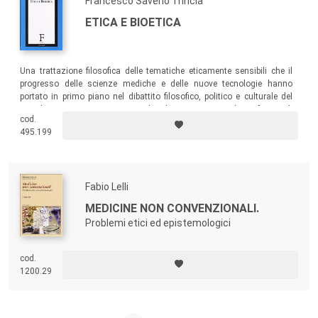
Francesco Saverio Trincia
ETICA E BIOETICA
Una trattazione filosofica delle tematiche eticamente sensibili che il
progresso delle scienze mediche e delle nuove tecnologie hanno
portato in primo piano nel dibattito filosofico, politico e culturale del
mondo contemporaneo, tematiche divenute terreno di confronto di
cod.
quello specifico ambito della filosofia morale indicato con il
495.199
significativo nome di “bioetica”.
Fabio Lelli
MEDICINE NON CONVENZIONALI.
Problemi etici ed epistemologici
cod.
1200.29