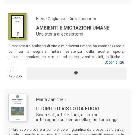
dunque, ancora qualcosa da insegnare ai giuristi contemporanei e,
forse, anche a quelli futuri.
Elena Gagliasso, Giulia Iannucci
AMBIENTI E MIGRAZIONI UMANE
Una storia di ecosistemi
Il rapporto tra ambienti di vita e migrazioni umane ha caratterizzato e
continua a segnare l’intera esistenza della nostra specie,
accompagnandosi da sempre ad articolazioni sociali, politiche e
ideologiche spesso drammatiche. Il volume affronta in dieci saggi
Scopri di più
questa costellazione di tematiche sempre più attuali. Grazie a un
cod.
intreccio di riflessioni teoriche e di concreti rimandi tra diverse
495.255
discipline, tra storia e attualità, il libro offre strumenti analitici per
inquadrare in modo inedito questi temi rivelando inaspettate
connessioni.
Maria Zanichelli
IL DIRITTO VISTO DA FUORI
Scienziati, intellettuali, artisti si
interrogano sul senso della giuridicità oggi
Il libro vuole provare a comprendere il giuridico da prospettive diverse,
dando la parola a chi non è giurista ma coltiva ambiti che sono in