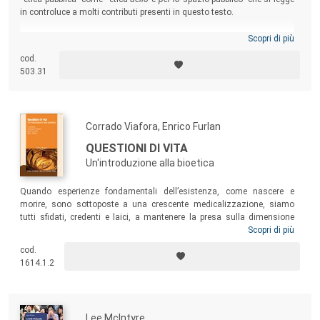
in controluce a molti contributi presenti in questo testo.
Scopri di più
cod.
503.31
Corrado Viafora, Enrico Furlan
QUESTIONI DI VITA
Un'introduzione alla bioetica
Quando esperienze fondamentali dell’esistenza, come nascere e
morire, sono sottoposte a una crescente medicalizzazione, siamo
tutti sfidati, credenti e laici, a mantenere la presa sulla dimensione
umana di questi eventi. Obiettivo del presente volume è di istruire tali
Scopri di più
questioni in modo il più possibile onesto e rigoroso, evidenziandone
cod.
gli aspetti specificamente etici insieme alle implicazioni
1614.1.2
antropologiche, e dando conto dei più significativi orientamenti che su
di esse si confrontano.
Lee Mclntyre