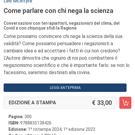
Autori:
Lee Mclntyre
Come parlare con chi nega la scienza
Conversazioni con terrapiattisti, negazionisti del clima, del
Covid e con chiunque sfidi la Ragione
Come possiamo convincere chi nega la scienza della sua
validità? Come possiamo persuadere i negazionisti a
cambiare idea e ad accettare i fatti in cui non credono?
L’Autore dimostra che ognuno di noi può combattere il
negazionismo scientifico e che è importante farlo: se non lo
facessimo, saremmo destinati alla rovina.
LEGGI ANTEPRIMA
33,00
EDIZIONE A STAMPA
Pagine:
300
ISBN:
9788835138426
a
a
Edizione:
1
ristampa 2024, 1
edizione 2023