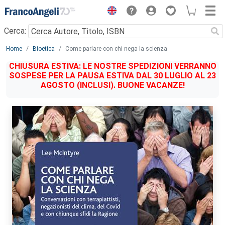
Menu
Cerca:
Main content
Home
Bioetica
Come parlare con chi nega la scienza
CHIUSURA ESTIVA: LE NOSTRE SPEDIZIONI VERRANNO
SOSPESE PER LA PAUSA ESTIVA DAL 30 LUGLIO AL 23
AGOSTO (INCLUSI). BUONE VACANZE!